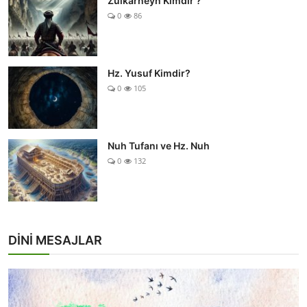
Zülkarneyn Kimdir ?
0
86
Hz. Yusuf Kimdir?
0
105
Nuh Tufanı ve Hz. Nuh
0
132
DİNİ MESAJLAR