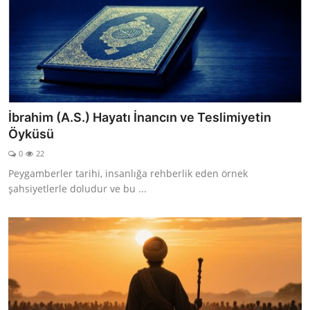
İbrahim (A.S.) Hayatı İnancın ve Teslimiyetin
Öyküsü
0
22
Peygamberler tarihi, insanlığa rehberlik eden örnek
şahsiyetlerle doludur ve bu ...