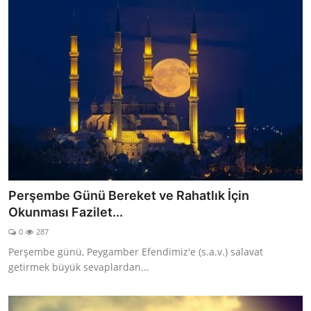
Perşembe Günü Bereket ve Rahatlık İçin
Okunması Fazilet...
0
287
Perşembe günü, Peygamber Efendimiz'e (s.a.v.) salavat
getirmek büyük sevaplardan...