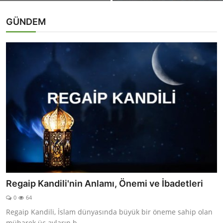
GÜNDEM
Regaip Kandili'nin Anlamı, Önemi ve İbadetleri
0
64
Regaip Kandili, İslam dünyasında büyük bir öneme sahip olan
mübarek üç ayların b...