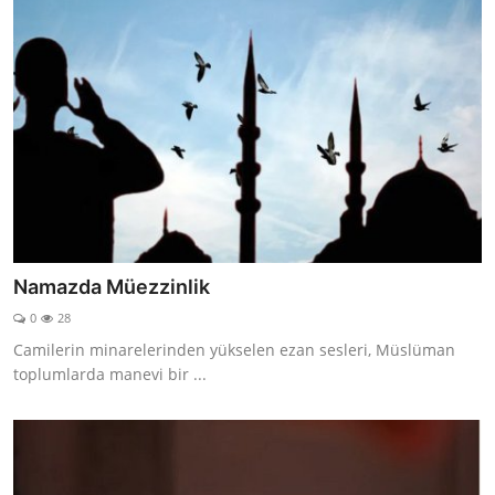
Namazda Müezzinlik
0
28
Camilerin minarelerinden yükselen ezan sesleri, Müslüman
toplumlarda manevi bir ...