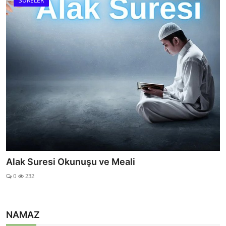
SURELER
Karia Suresi
0
42
NAMAZ