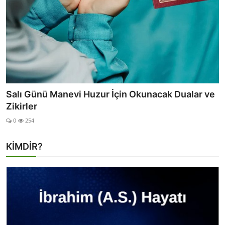
Pazartesi Günü Okunacak Günlük Dua
0
519
KİMDİR?