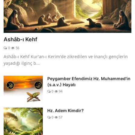
Ashâb-ı Kehf
0
56
Ashâb-ı Kehf Kur'an-ı Kerim'de zikredilen ve inançlı gençlerin
yaşadığı ilginç b...
Peygamber Efendimiz Hz. Muhammed’in
(s.a.v.) Hayatı
0
94
Hz. Adem Kimdir?
0
57