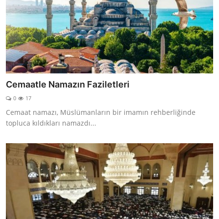
Cemaatle Namazın Faziletleri
0
17
Cemaat namazı, Müslümanların bir imamın rehberliğinde
topluca kıldıkları namazdı...