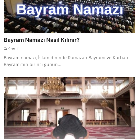
Bayram Namazı Nasıl Kılınır?
0
11
Bayram namazı, İslam dininde Ramazan Bayramı ve Kurban
Bayramı’nın birinci günün...