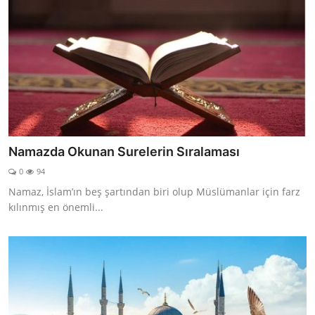
Namazda Okunan Surelerin Sıralaması
0
94
Namaz, İslam’ın beş şartından biri olup Müslümanlar için farz
kılınmış en önemli...