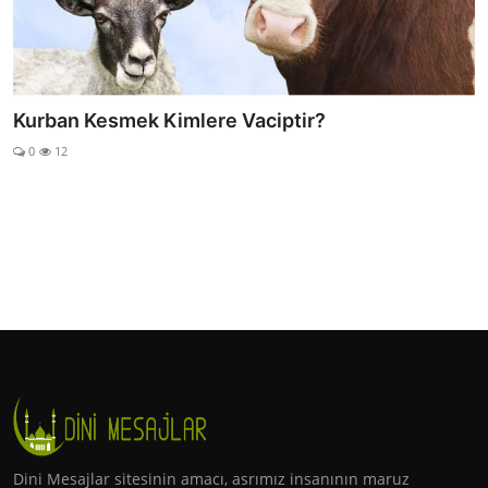
Fil Suresi’nde Anlatılan Ebabil Kuşlarının Kâbe’yi
Koru...
0
38
Dini Mesajlar sitesinin amacı, asrımız insanının maruz