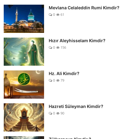
Mevlana Celaleddin Rumi Kimdir?
0
61
Hızır Aleyhisselam Kimdir?
0
156
Hz. Ali Kimdir?
0
79
Hazreti Süleyman Kimdir?
0
90