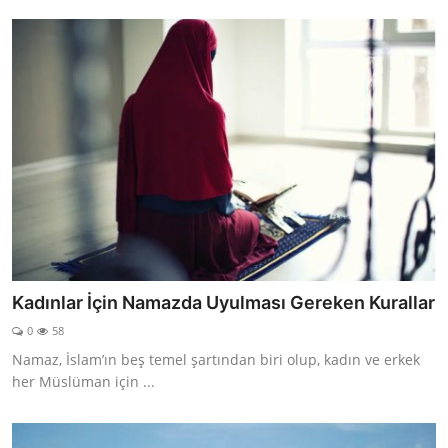
Kadınlar İçin Namazda Uyulması Gereken Kurallar
0
58
Namaz, İslam’ın beş temel şartından biri olup, kadın ve erkek
her Müslüman için ...