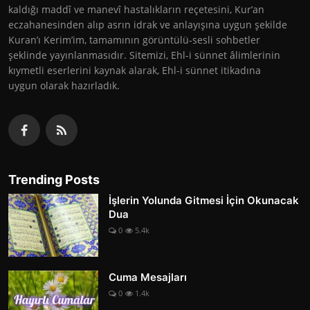
kaldığı maddî ve manevî hastalıkların reçetesini, Kur’an
eczahanesinden alıp asrın idrak ve anlayışına uygun şekilde
Kuran’ı Kerim’im, tamamının görüntülü-sesli sohbetler
şeklinde yayınlanmasıdır. Sitemizi, Ehl-i sünnet âlimlerinin
kıymetli eserlerini kaynak alarak, Ehl-i sünnet itikadına
uygun olarak hazırladık.
Trending Posts
İşlerin Yolunda Gitmesi İçin Okunacak
Dua
0
5.4k
Cuma Mesajları
0
1.4k