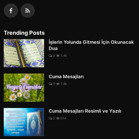
Trending Posts
İşlerin Yolunda Gitmesi İçin Okunacak
Dua
0
5.4k
Cuma Mesajları
0
1.4k
Cuma Mesajları Resimli ve Yazılı
0
614