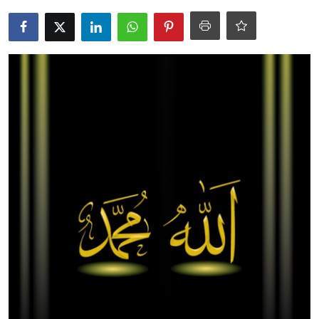
DUALAR
KİMDİR?
DİNİ MESAJLAR
KISSADAN HİSSE
DİNİ BİLGİLER