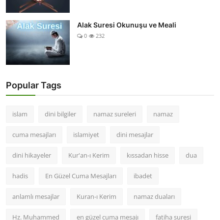
Alak Suresi Okunuşu ve Meali
0
232
Popular Tags
islam
dini bilgiler
namaz sureleri
namaz
cuma mesajları
islamiyet
dini mesajlar
dini hikayeler
Kur'an-ı Kerim
kıssadan hisse
dua
hadis
En Güzel Cuma Mesajları
ibadet
anlamlı mesajlar
Kuran-ı Kerim
namaz duaları
Hz. Muhammed
en güzel cuma mesajı
fatiha suresi