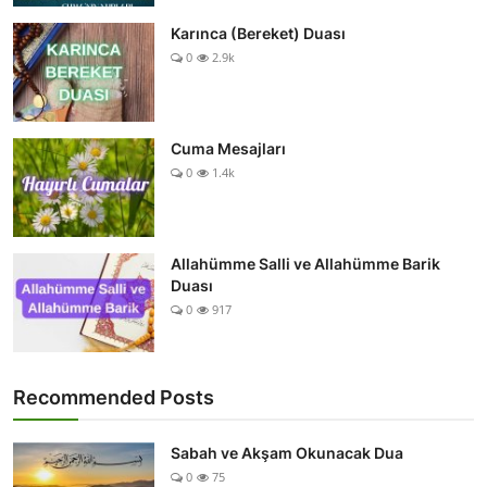
Karınca (Bereket) Duası
0
2.9k
Cuma Mesajları
0
1.4k
Allahümme Salli ve Allahümme Barik
Duası
0
917
Recommended Posts
Sabah ve Akşam Okunacak Dua
0
75