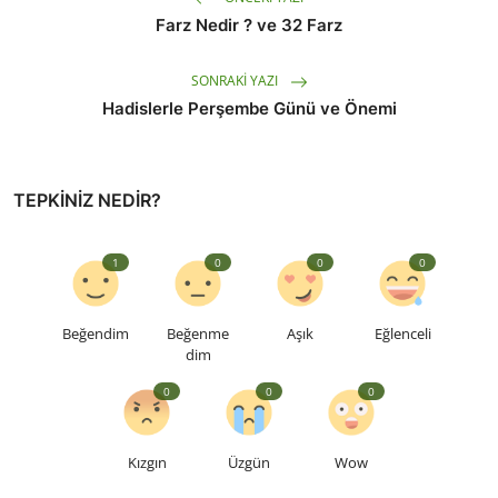
Farz Nedir ? ve 32 Farz
SONRAKI YAZI
Hadislerle Perşembe Günü ve Önemi
TEPKINIZ NEDIR?
1
0
0
0
Beğendim
Beğenme
Aşık
Eğlenceli
dim
0
0
0
Kızgın
Üzgün
Wow