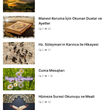
Manevi Koruma İçin Okunan Dualar ve
Ayetler
0
60
Hz. Süleyman’ın Karınca ile Hikayesi
0
67
Cuma Mesajları
0
1.4k
Hümeze Suresi Okunuşu ve Meali
0
42