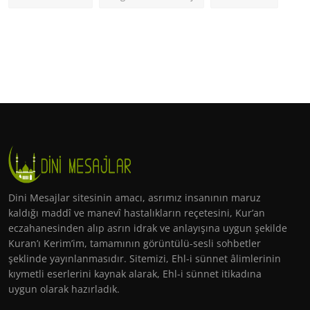
Dini Mesajlar sitesinin amacı, asrımız insanının maruz
kaldığı maddî ve manevî hastalıkların reçetesini, Kur’an
eczahanesinden alıp asrın idrak ve anlayışına uygun şekilde
Kuran’ı Kerim’im, tamamının görüntülü-sesli sohbetler
şeklinde yayınlanmasıdır. Sitemizi, Ehl-i sünnet âlimlerinin
kıymetli eserlerini kaynak alarak, Ehl-i sünnet itikadına
uygun olarak hazırladık.