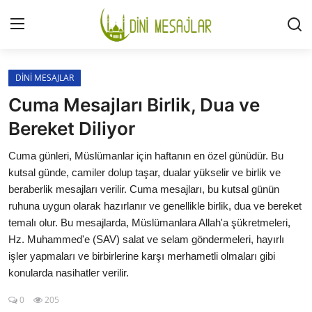
Giriş
Kayıt Ol
DİNİ MESAJLAR
Cuma Mesajları Birlik, Dua ve
İLETİŞİM
Bereket Diliyor
GÜNDEM
Cuma günleri, Müslümanlar için haftanın en özel günüdür. Bu
kutsal günde, camiler dolup taşar, dualar yükselir ve birlik ve
HAKKIMIZDA
beraberlik mesajları verilir. Cuma mesajları, bu kutsal günün
ruhuna uygun olarak hazırlanır ve genellikle birlik, dua ve bereket
DESTEKLİYORUM
temalı olur. Bu mesajlarda, Müslümanlara Allah'a şükretmeleri,
Hz. Muhammed'e (SAV) salat ve selam göndermeleri, hayırlı
SURELER
işler yapmaları ve birbirlerine karşı merhametli olmaları gibi
konularda nasihatler verilir.
NAMAZ
0
205