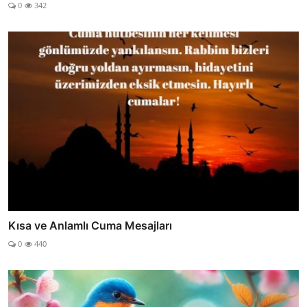
0
342
Kısa ve Anlamlı Cuma Mesajları
0
440