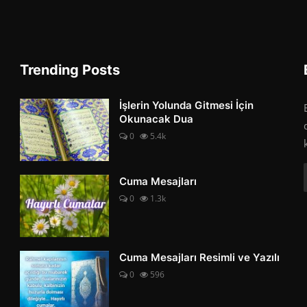
Trending Posts
İşlerin Yolunda Gitmesi İçin
Okunacak Dua
0
5.4k
Cuma Mesajları
0
1.3k
Cuma Mesajları Resimli ve Yazılı
0
596