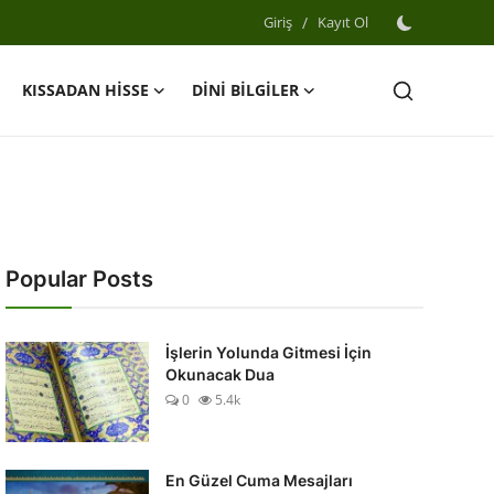
Giriş
/
Kayıt Ol
KISSADAN HİSSE
DİNİ BİLGİLER
Popular Posts
İşlerin Yolunda Gitmesi İçin
Okunacak Dua
0
5.4k
En Güzel Cuma Mesajları