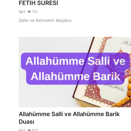
FETİH SURESİ
0
161
Zafer ve Rahmetin Müjdesi
Allahümme Salli ve Allahümme Barik
Duası
0
915