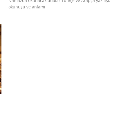
Namazda okunacak dualar Türkçe ve Arapça yazılışı,
okunuşu ve anlamı