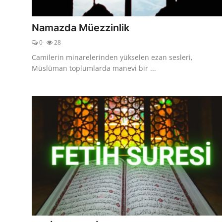
DUALAR
Namazda Müezzinlik
KİMDİR?
0
28
DİNİ MESAJLAR
Camilerin minarelerinden yükselen ezan sesleri,
Müslüman toplumlarda manevi bir ...
KISSADAN HİSSE
DİNİ BİLGİLER