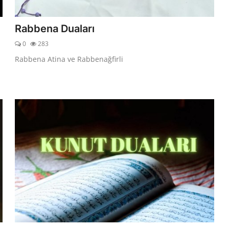
Rabbena Duaları
0
283
Rabbena Atina ve Rabbenağfirli