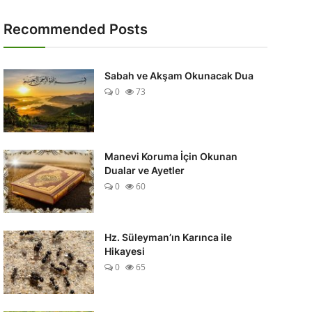
Recommended Posts
Sabah ve Akşam Okunacak Dua
0
73
Manevi Koruma İçin Okunan
Dualar ve Ayetler
0
60
Hz. Süleyman’ın Karınca ile
Hikayesi
0
65