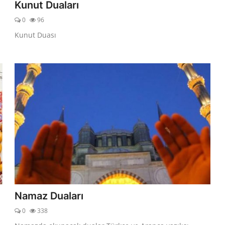
Kunut Duaları
0
96
Kunut Duası
Namaz Duaları
0
338