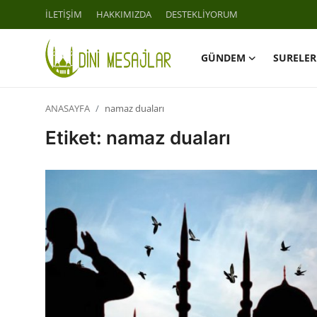
İLETİŞİM
HAKKIMIZDA
DESTEKLİYORUM
GÜNDEM
SURELER
Giriş
Kayıt Ol
ANASAYFA
namaz duaları
İLETİŞİM
Etiket: namaz duaları
GÜNDEM
HAKKIMIZDA
DESTEKLİYORUM
SURELER
NAMAZ