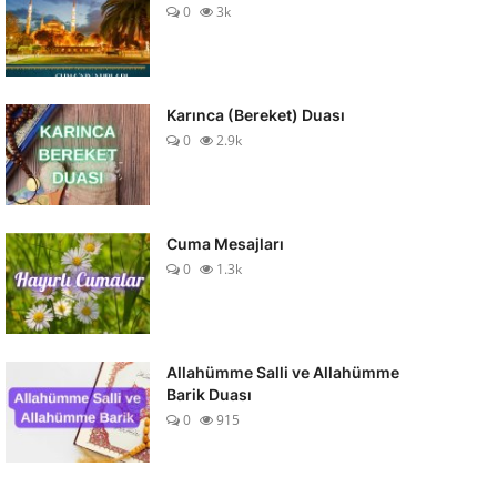
0
3k
Karınca (Bereket) Duası
0
2.9k
Cuma Mesajları
0
1.3k
Allahümme Salli ve Allahümme
Barik Duası
0
915