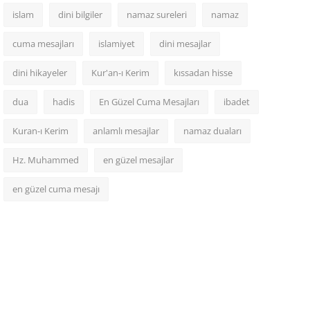
islam
dini bilgiler
namaz sureleri
namaz
cuma mesajları
islamiyet
dini mesajlar
dini hikayeler
Kur'an-ı Kerim
kıssadan hisse
dua
hadis
En Güzel Cuma Mesajları
ibadet
Kuran-ı Kerim
anlamlı mesajlar
namaz duaları
Hz. Muhammed
en güzel mesajlar
en güzel cuma mesajı