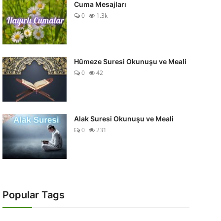
Cuma Mesajları
0
1.3k
Hümeze Suresi Okunuşu ve Meali
0
42
Alak Suresi Okunuşu ve Meali
0
231
Popular Tags