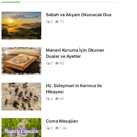
Sabah ve Akşam Okunacak Dua
0
73
Manevi Koruma İçin Okunan
Dualar ve Ayetler
0
60
Hz. Süleyman’ın Karınca ile
Hikayesi
0
65
Cuma Mesajları
0
1.3k