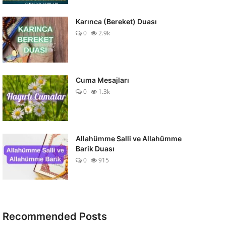
Karınca (Bereket) Duası
0
2.9k
Cuma Mesajları
0
1.3k
Allahümme Salli ve Allahümme
Barik Duası
0
915
Recommended Posts