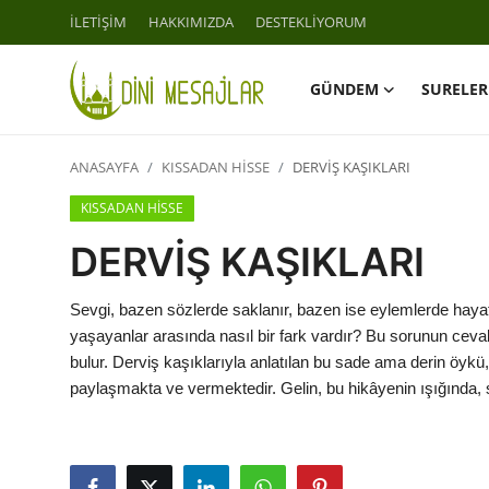
İLETİŞİM
HAKKIMIZDA
DESTEKLİYORUM
GÜNDEM
SURELER
Giriş
Kayıt Ol
ANASAYFA
KISSADAN HİSSE
DERVİŞ KAŞIKLARI
İLETİŞİM
KISSADAN HİSSE
GÜNDEM
DERVİŞ KAŞIKLARI
HAKKIMIZDA
Sevgi, bazen sözlerde saklanır, bazen ise eylemlerde hayat 
yaşayanlar arasında nasıl bir fark vardır? Bu sorunun cevabı
DESTEKLİYORUM
bulur. Derviş kaşıklarıyla anlatılan bu sade ama derin öykü,
paylaşmakta ve vermektedir. Gelin, bu hikâyenin ışığında, s
SURELER
NAMAZ