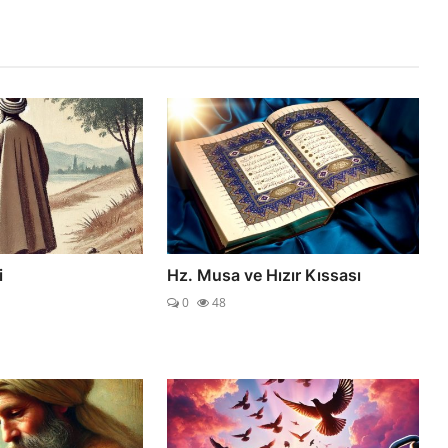
i
Hz. Musa ve Hızır Kıssası
0
48