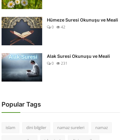
Hümeze Suresi Okunuşu ve Meali
0
42
Alak Suresi Okunuşu ve Meali
0
231
Popular Tags
islam
dini bilgiler
namaz sureleri
namaz