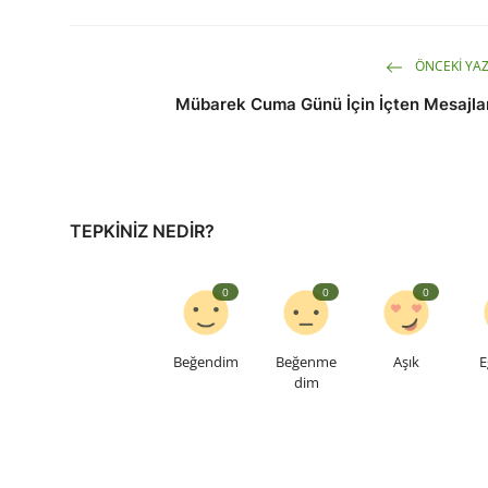
ÖNCEKI YAZ
Mübarek Cuma Günü İçin İçten Mesajla
TEPKINIZ NEDIR?
0
0
0
Beğendim
Beğenme
Aşık
E
dim