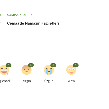
I
SONRAKI YAZI
r
Cemaatle Namazın Faziletleri
0
0
0
0
ğlenceli
Kızgın
Üzgün
Wow