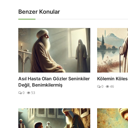
Benzer Konular
Asıl Hasta Olan Gözler Seninkiler
Kölemin Köles
Değil, Benimkilermiş
0
46
0
53