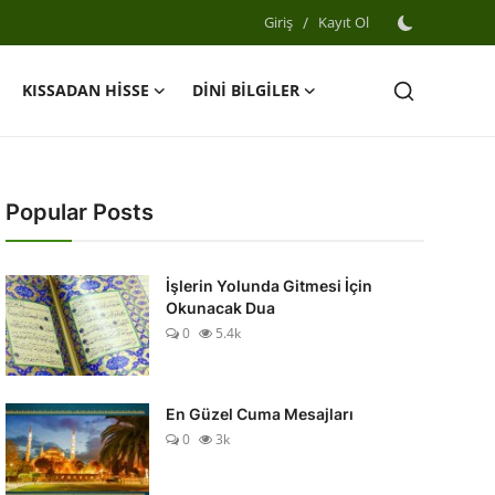
Giriş
/
Kayıt Ol
KISSADAN HİSSE
DİNİ BİLGİLER
Popular Posts
İşlerin Yolunda Gitmesi İçin
Okunacak Dua
0
5.4k
En Güzel Cuma Mesajları
0
3k