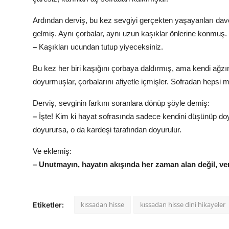
Ardından derviş, bu kez sevgiyi gerçekten yaşayanları davet
gelmiş. Aynı çorbalar, aynı uzun kaşıklar önlerine konmuş. 
–
Kaşıkları ucundan tutup yiyeceksiniz.
Bu kez her biri kaşığını çorbaya daldırmış, ama kendi ağzına
doyurmuşlar, çorbalarını afiyetle içmişler. Sofradan hepsi 
Derviş, sevginin farkını soranlara dönüp şöyle demiş:
–
İşte! Kim ki hayat sofrasında sadece kendini düşünüp do
doyurursa, o da kardeşi tarafından doyurulur.
Ve eklemiş:
– Unutmayın, hayatın akışında her zaman alan değil, ver
kıssadan hisse
kıssadan hisse dini hikayeler
Etiketler: