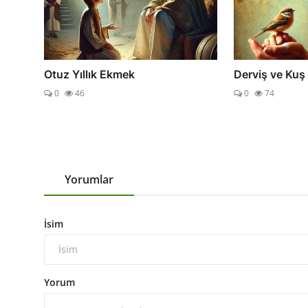
Otuz Yıllık Ekmek
Derviş ve Kuş
0
46
0
74
Yorumlar
İsim
Yorum