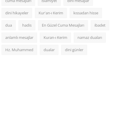
cuma mesajları
islamiyet
dini mesajlar
dini hikayeler
Kur'an-ı Kerim
kıssadan hisse
dua
hadis
En Güzel Cuma Mesajları
ibadet
anlamlı mesajlar
Kuran-ı Kerim
namaz duaları
Hz. Muhammed
dualar
dini günler