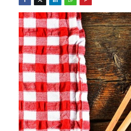
DUALAR
KİMDİR?
DİNİ MESAJLAR
KISSADAN HİSSE
DİNİ BİLGİLER