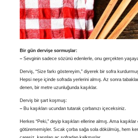
Bir gün dervişe sormuşlar:
–
Sevginin sadece sözünü edenlerle, onu gerçekten yaşayan
Derviş, “Size farkı göstereyim,” diyerek bir sofra kurdurmu
Hepsi neşe içinde sofrada yerlerini almış. Az sonra tabakla
denen, bir metre uzunluğunda kaşıklar.
Derviş bir şart koşmuş:
–
Bu kaşıkları ucundan tutarak çorbanızı içeceksiniz.
Herkes “Peki,” deyip kaşıkları ellerine almış. Ama kaşıkla
götürememişler. Sıcak çorba sağa sola dökülmüş, hem kend
çaresiz, karınları aç sofradan kalkmışlar.