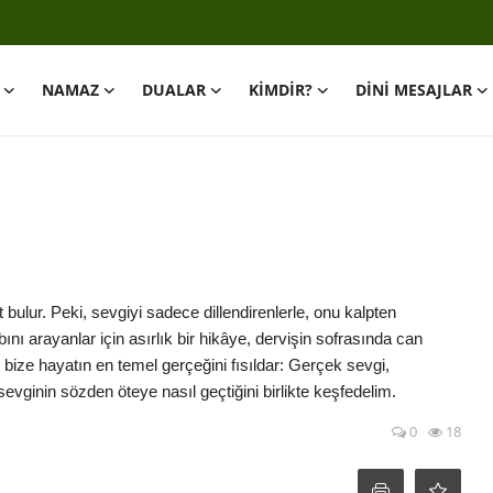
NAMAZ
DUALAR
KİMDİR?
DİNİ MESAJLAR
bulur. Peki, sevgiyi sadece dillendirenlerle, onu kalpten
nı arayanlar için asırlık bir hikâye, dervişin sofrasında can
 bize hayatın en temel gerçeğini fısıldar: Gerçek sevgi,
evginin sözden öteye nasıl geçtiğini birlikte keşfedelim.
0
18