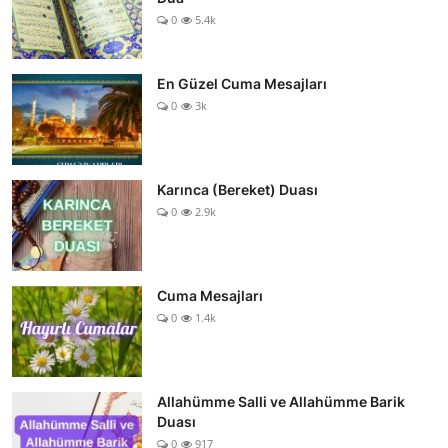
0
5.4k
En Güzel Cuma Mesajları
0
3k
Karınca (Bereket) Duası
0
2.9k
Cuma Mesajları
0
1.4k
Allahümme Salli ve Allahümme Barik
Duası
0
917