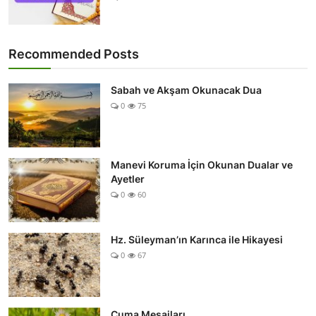
Recommended Posts
Sabah ve Akşam Okunacak Dua
0
75
Manevi Koruma İçin Okunan Dualar ve
Ayetler
0
60
Hz. Süleyman’ın Karınca ile Hikayesi
0
67
Cuma Mesajları