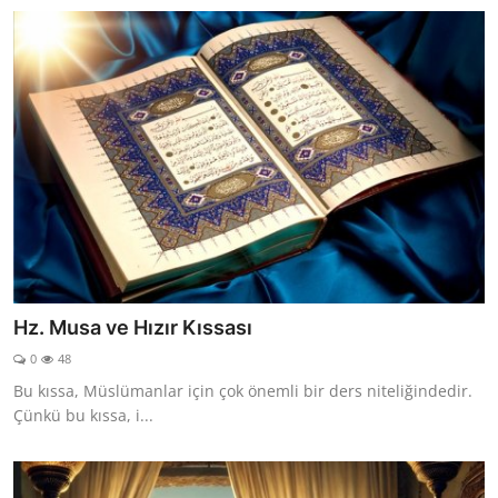
Hz. Musa ve Hızır Kıssası
0
48
Bu kıssa, Müslümanlar için çok önemli bir ders niteliğindedir.
Çünkü bu kıssa, i...