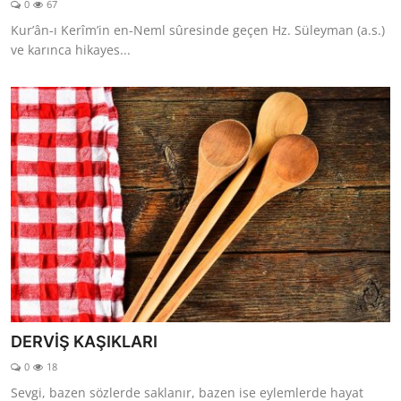
0
67
DUALAR
Kur’ân-ı Kerîm’in en-Neml sûresinde geçen Hz. Süleyman (a.s.)
ve karınca hikayes...
KİMDİR?
DİNİ MESAJLAR
KISSADAN HİSSE
DİNİ BİLGİLER
DERVİŞ KAŞIKLARI
0
18
Sevgi, bazen sözlerde saklanır, bazen ise eylemlerde hayat