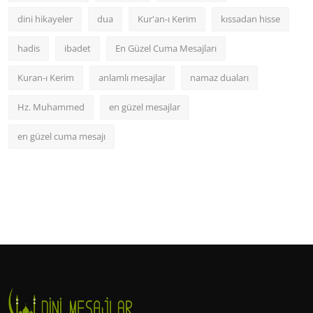
dini hikayeler
dua
Kur'an-ı Kerim
kıssadan hisse
hadis
ibadet
En Güzel Cuma Mesajları
Kuran-ı Kerim
anlamlı mesajlar
namaz duaları
Hz. Muhammed
en güzel mesajlar
en güzel cuma mesajı