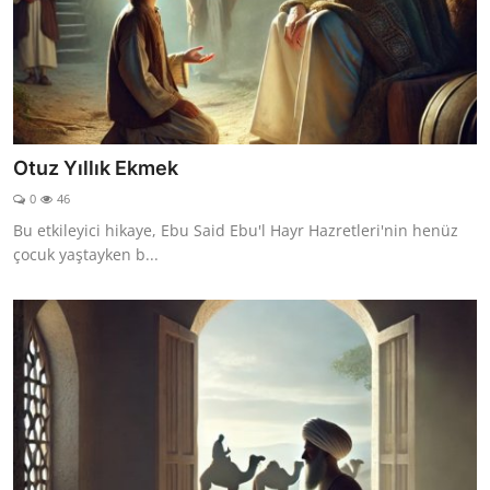
Otuz Yıllık Ekmek
0
46
Bu etkileyici hikaye, Ebu Said Ebu'l Hayr Hazretleri'nin henüz
çocuk yaştayken b...