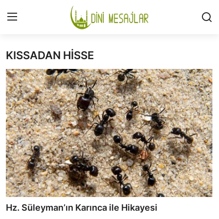
KISSADAN HİSSE
Giriş
Kayıt Ol
İLETİŞİM
GÜNDEM
HAKKIMIZDA
DESTEKLİYORUM
SURELER
NAMAZ
Hz. Süleyman’ın Karınca ile Hikayesi