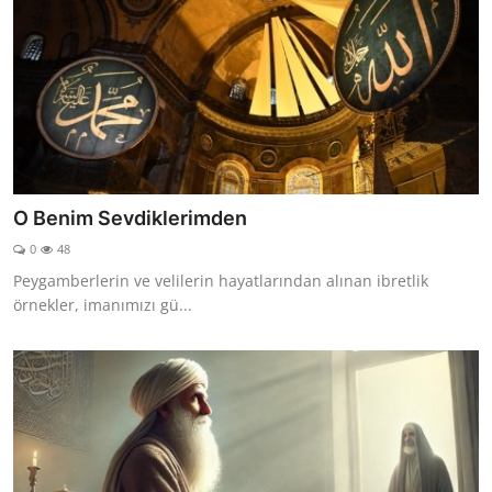
O Benim Sevdiklerimden
0
48
Peygamberlerin ve velilerin hayatlarından alınan ibretlik
örnekler, imanımızı gü...