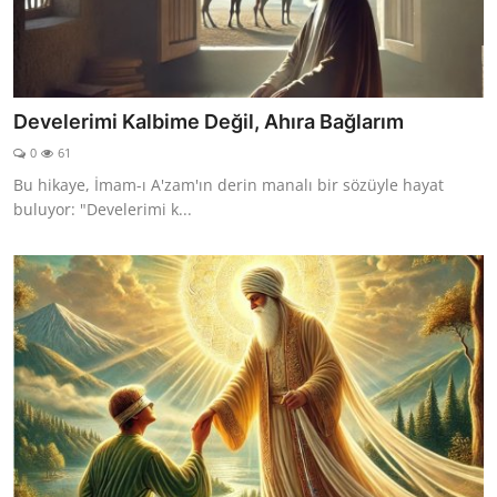
Develerimi Kalbime Değil, Ahıra Bağlarım
0
61
Bu hikaye, İmam-ı A'zam'ın derin manalı bir sözüyle hayat
buluyor: "Develerimi k...