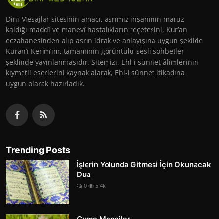
Dini Mesajlar sitesinin amacı, asrımız insanının maruz
kaldığı maddî ve manevî hastalıkların reçetesini, Kur’an
eczahanesinden alıp asrın idrak ve anlayışına uygun şekilde
Kuran’ı Kerim’im, tamamının görüntülü-sesli sohbetler
şeklinde yayınlanmasıdır. Sitemizi, Ehl-i sünnet âlimlerinin
kıymetli eserlerini kaynak alarak, Ehl-i sünnet itikadına
uygun olarak hazırladık.
Trending Posts
İşlerin Yolunda Gitmesi İçin Okunacak
Dua
0
5.4k
Cuma Mesajları