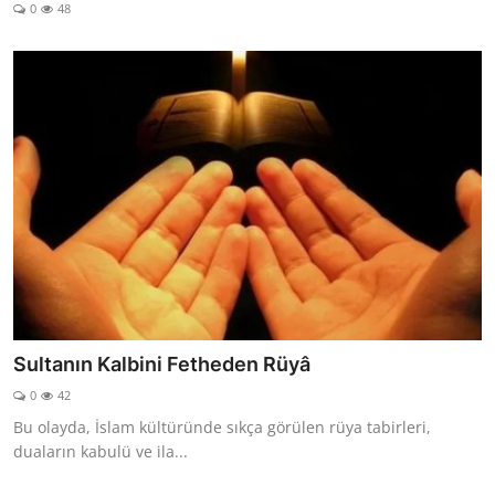
0
48
Sultanın Kalbini Fetheden Rüyâ
0
42
Bu olayda, İslam kültüründe sıkça görülen rüya tabirleri,
duaların kabulü ve ila...