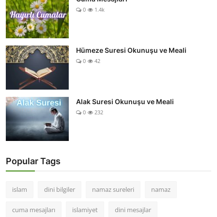
0
1.4k
Hümeze Suresi Okunuşu ve Meali
0
42
Alak Suresi Okunuşu ve Meali
0
232
Popular Tags
islam
dini bilgiler
namaz sureleri
namaz
cuma mesajları
islamiyet
dini mesajlar