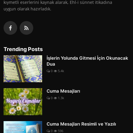
kıymetli eserlerini kaynak alarak, Ehl-i sünnet itikadına
uygun olarak hazırladık.
Trending Posts
İşlerin Yolunda Gitmesi İçin Okunacak
Dua
0
5.4k
Cuma Mesajları
0
1.3k
Cuma Mesajları Resimli ve Yazılı
0
596