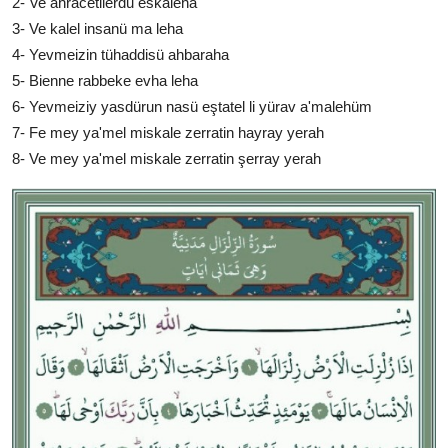
2- Ve ahracetilerdu eskaleha
3- Ve kalel insanü ma leha
4- Yevmeizin tühaddisü ahbaraha
5- Bienne rabbeke evha leha
6- Yevmeiziy yasdürun nasü eştatel li yürav a'malehüm
7- Fe mey ya'mel miskale zerratin hayray yerah
8- Ve mey ya'mel miskale zerratin şerray yerah