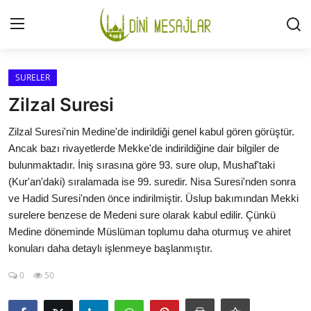
Giriş
Kayıt Ol
SURELER
Zilzal Suresi
İLETİŞİM
Zilzal Suresi'nin Medine'de indirildiği genel kabul gören görüştür.
Ancak bazı rivayetlerde Mekke'de indirildiğine dair bilgiler de
GÜNDEM
bulunmaktadır. İniş sırasına göre 93. sure olup, Mushaf'taki
(Kur'an'daki) sıralamada ise 99. suredir. Nisa Suresi'nden sonra
HAKKIMIZDA
ve Hadid Suresi'nden önce indirilmiştir. Üslup bakımından Mekki
surelere benzese de Medeni sure olarak kabul edilir. Çünkü
DESTEKLİYORUM
Medine döneminde Müslüman toplumu daha oturmuş ve ahiret
konuları daha detaylı işlenmeye başlanmıştır.
SURELER
0
50
NAMAZ