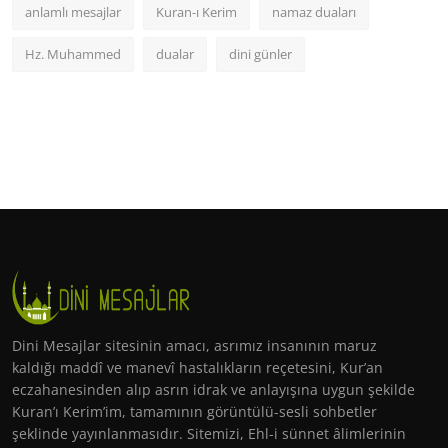
anlamlı mesajlar
Kuran-ı Kerim
namaz duaları
Hz. Muhammed
dualar
dini günler
Dini Mesajlar sitesinin amacı, asrımız insanının maruz
kaldığı maddî ve manevî hastalıkların reçetesini, Kur’an
eczahanesinden alıp asrın idrak ve anlayışına uygun şekilde
Kuran’ı Kerim’im, tamamının görüntülü-sesli sohbetler
şeklinde yayınlanmasıdır. Sitemizi, Ehl-i sünnet âlimlerinin