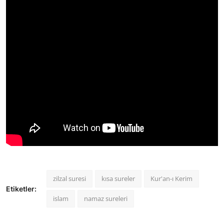
zilzal suresi
kısa sureler
Kur'an-ı Kerim
Etiketler:
islam
namaz sureleri