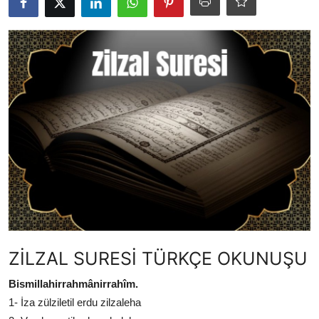
DUALAR
KİMDİR?
DİNİ MESAJLAR
KISSADAN HİSSE
DİNİ BİLGİLER
ZİLZAL SURESİ TÜRKÇE OKUNUŞU
Bismillahirrahmânirrahîm.
1- İza zülziletil erdu zilzaleha