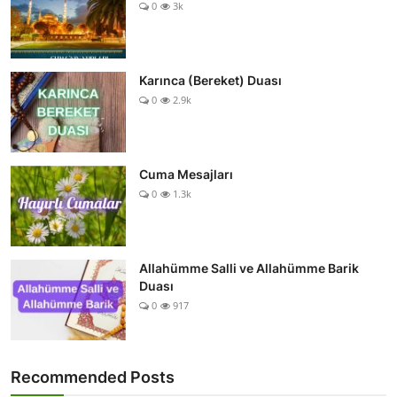
0
3k
Karınca (Bereket) Duası
0
2.9k
Cuma Mesajları
0
1.3k
Allahümme Salli ve Allahümme Barik
Duası
0
917
Recommended Posts