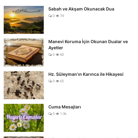
Sabah ve Akşam Okunacak Dua
0
74
Manevi Koruma İçin Okunan Dualar ve
Ayetler
0
60
Hz. Süleyman’ın Karınca ile Hikayesi
0
65
Cuma Mesajları
0
1.3k