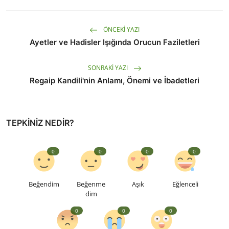
ÖNCEKI YAZI
Ayetler ve Hadisler Işığında Orucun Faziletleri
SONRAKI YAZI
Regaip Kandili'nin Anlamı, Önemi ve İbadetleri
TEPKINIZ NEDIR?
0
0
0
0
Beğendim
Beğenme
Aşık
Eğlenceli
dim
0
0
0