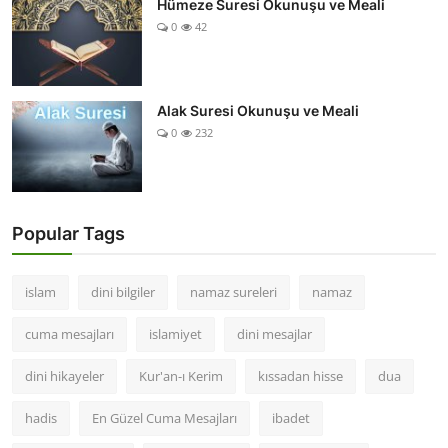
Hümeze Suresi Okunuşu ve Meali
0
42
Alak Suresi Okunuşu ve Meali
0
232
Popular Tags
islam
dini bilgiler
namaz sureleri
namaz
cuma mesajları
islamiyet
dini mesajlar
dini hikayeler
Kur'an-ı Kerim
kıssadan hisse
dua
hadis
En Güzel Cuma Mesajları
ibadet