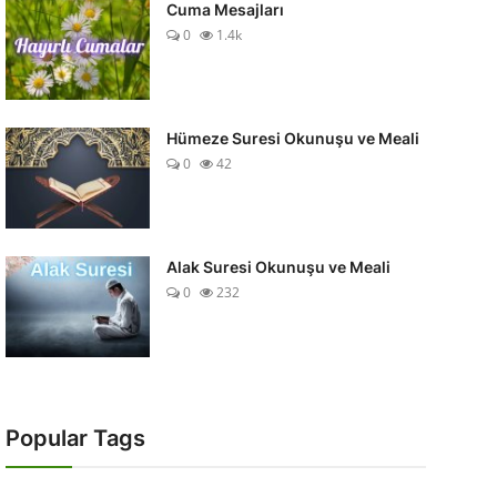
Cuma Mesajları
0
1.4k
Hümeze Suresi Okunuşu ve Meali
0
42
Alak Suresi Okunuşu ve Meali
0
232
Popular Tags