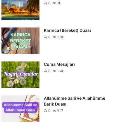
0
3k
Karınca (Bereket) Duası
0
2.9k
Cuma Mesajları
0
1.4k
Allahümme Salli ve Allahümme
Barik Duası
0
917