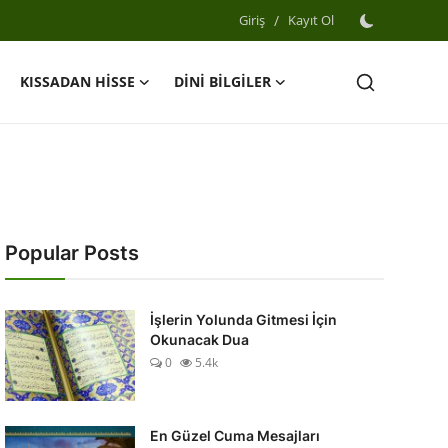
Giriş
/
Kayıt Ol
KISSADAN HİSSE
DİNİ BİLGİLER
Popular Posts
İşlerin Yolunda Gitmesi İçin
Okunacak Dua
0
5.4k
En Güzel Cuma Mesajları