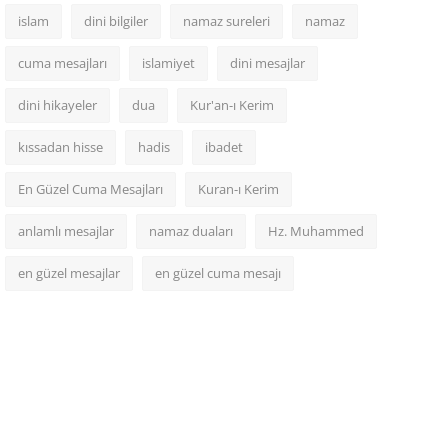
islam
dini bilgiler
namaz sureleri
namaz
cuma mesajları
islamiyet
dini mesajlar
dini hikayeler
dua
Kur'an-ı Kerim
kıssadan hisse
hadis
ibadet
En Güzel Cuma Mesajları
Kuran-ı Kerim
anlamlı mesajlar
namaz duaları
Hz. Muhammed
en güzel mesajlar
en güzel cuma mesajı