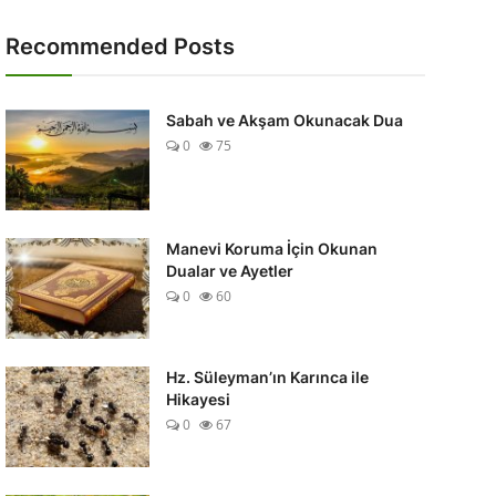
Recommended Posts
Sabah ve Akşam Okunacak Dua
0
75
Manevi Koruma İçin Okunan
Dualar ve Ayetler
0
60
Hz. Süleyman’ın Karınca ile
Hikayesi
0
67