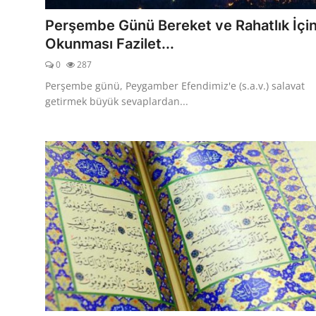
Perşembe Günü Bereket ve Rahatlık İçi
Okunması Fazilet...
0
287
Perşembe günü, Peygamber Efendimiz'e (s.a.v.) salavat
getirmek büyük sevaplardan...