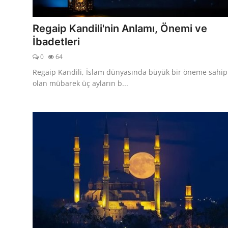
DUALAR
Regaip Kandili'nin Anlamı, Önemi ve
KİMDİR?
İbadetleri
0
64
DİNİ MESAJLAR
Regaip Kandili, İslam dünyasında büyük bir öneme sahip
KISSADAN HİSSE
olan mübarek üç ayların b...
DİNİ BİLGİLER