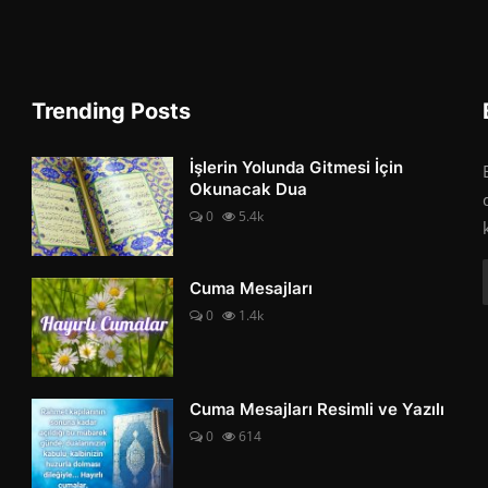
Trending Posts
İşlerin Yolunda Gitmesi İçin
Okunacak Dua
0
5.4k
Cuma Mesajları
0
1.4k
Cuma Mesajları Resimli ve Yazılı
0
614