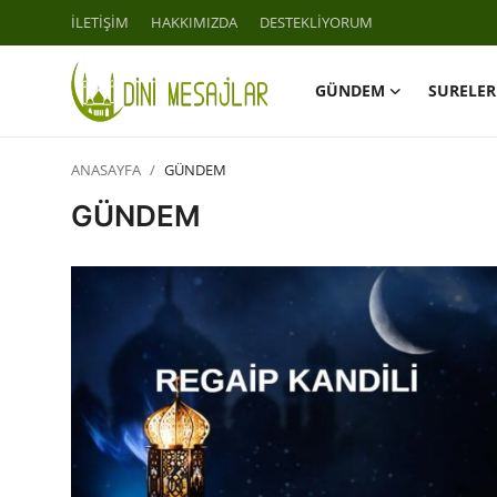
İLETİŞİM
HAKKIMIZDA
DESTEKLİYORUM
GÜNDEM
SURELER
Giriş
Kayıt Ol
ANASAYFA
GÜNDEM
İLETİŞİM
GÜNDEM
GÜNDEM
HAKKIMIZDA
DESTEKLİYORUM
SURELER
NAMAZ