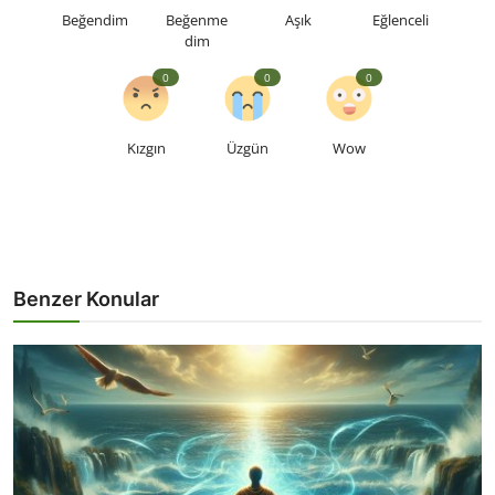
Beğendim
Beğenme
Aşık
Eğlenceli
dim
0
0
0
Kızgın
Üzgün
Wow
Benzer Konular