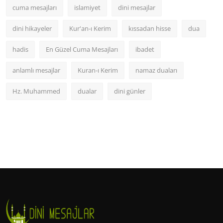
cuma mesajları
islamiyet
dini mesajlar
dini hikayeler
Kur'an-ı Kerim
kıssadan hisse
dua
hadis
En Güzel Cuma Mesajları
ibadet
anlamlı mesajlar
Kuran-ı Kerim
namaz duaları
Hz. Muhammed
dualar
dini günler