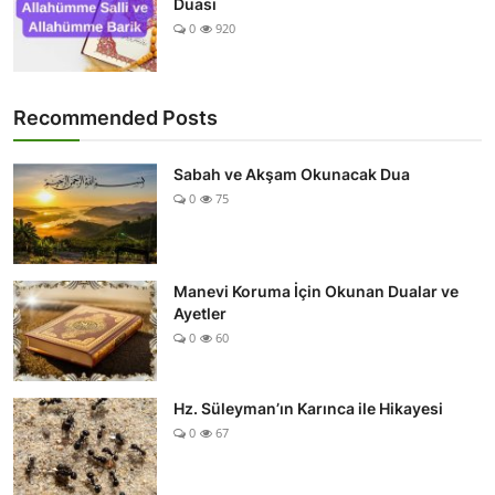
Duası
0
920
Recommended Posts
Sabah ve Akşam Okunacak Dua
0
75
Manevi Koruma İçin Okunan Dualar ve
Ayetler
0
60
Hz. Süleyman’ın Karınca ile Hikayesi
0
67