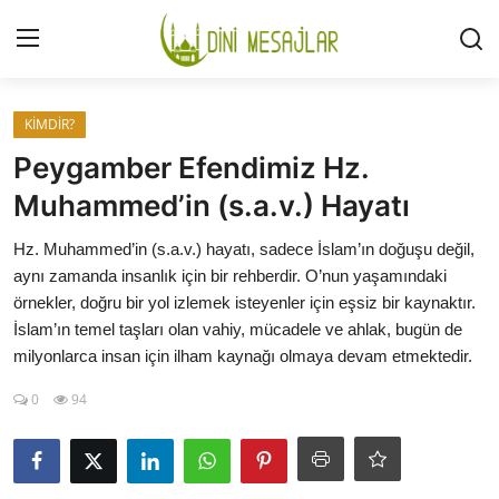
Giriş
Kayıt Ol
KİMDİR?
Peygamber Efendimiz Hz.
İLETİŞİM
Muhammed’in (s.a.v.) Hayatı
GÜNDEM
Hz. Muhammed’in (s.a.v.) hayatı, sadece İslam’ın doğuşu değil,
aynı zamanda insanlık için bir rehberdir. O’nun yaşamındaki
HAKKIMIZDA
örnekler, doğru bir yol izlemek isteyenler için eşsiz bir kaynaktır.
İslam’ın temel taşları olan vahiy, mücadele ve ahlak, bugün de
DESTEKLİYORUM
milyonlarca insan için ilham kaynağı olmaya devam etmektedir.
0
94
SURELER
NAMAZ