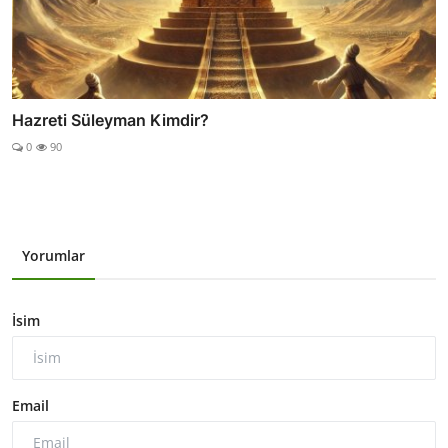
Hazreti Süleyman Kimdir?
0
90
Yorumlar
İsim
Email