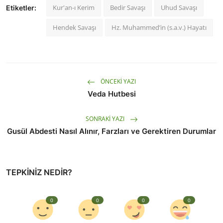
Kur'an-ı Kerim
Bedir Savaşı
Uhud Savaşı
Etiketler:
Hendek Savaşı
Hz. Muhammed’in (s.a.v.) Hayatı
ÖNCEKI YAZI
Veda Hutbesi
SONRAKI YAZI
Gusül Abdesti Nasıl Alınır, Farzları ve Gerektiren Durumlar
TEPKINIZ NEDIR?
0
0
0
0