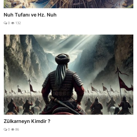
Nuh Tufanı ve Hz. Nuh
0
132
Zülkarneyn Kimdir ?
0
86