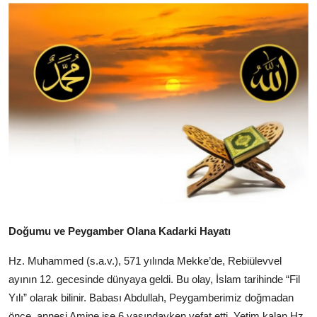
DUALAR
KİMDİR?
DİNİ MESAJLAR
KISSADAN HİSSE
DİNİ BİLGİLER
Doğumu ve Peygamber Olana Kadarki Hayatı
Hz. Muhammed (s.a.v.), 571 yılında Mekke’de, Rebiülevvel
ayının 12. gecesinde dünyaya geldi. Bu olay, İslam tarihinde “Fil
Yılı” olarak bilinir. Babası Abdullah, Peygamberimiz doğmadan
önce, annesi Amine ise 6 yaşındayken vefat etti. Yetim kalan Hz.