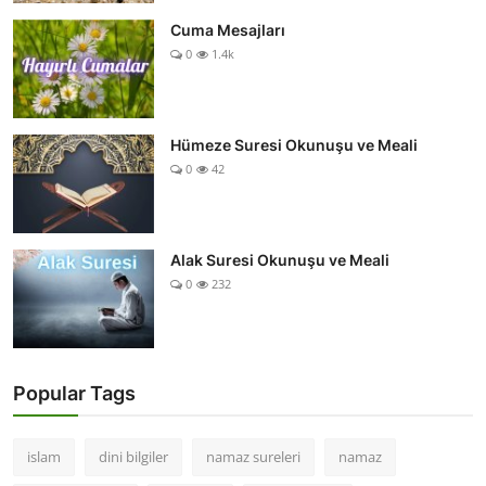
Cuma Mesajları
0
1.4k
Hümeze Suresi Okunuşu ve Meali
0
42
Alak Suresi Okunuşu ve Meali
0
232
Popular Tags
islam
dini bilgiler
namaz sureleri
namaz