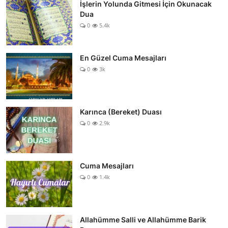
İşlerin Yolunda Gitmesi İçin Okunacak
Dua
0
5.4k
En Güzel Cuma Mesajları
0
3k
Karınca (Bereket) Duası
0
2.9k
Cuma Mesajları
0
1.4k
Allahümme Salli ve Allahümme Barik