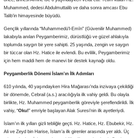
Muhammed, dedesi Abdulmuttalib ve daha sonra amcası Ebu
Talib’in himayesinde büyüdü.
Gençlik yıllarında “Muhammedü’l-Emîn” (Güvenilir Muhammed)
lakabıyla anılan Peygamberimiz, dürüstlüğü ve güzel ahlakıyla
toplumda saygın bir yere sahipti. 25 yaşında, zengin ve saygın
bir tüccar olan Hz. Hatice ile evlendi. Bu evlilik, Peygamberimiz
için hem maddi hem de manevi bir destek kaynağı oldu.
Peygamberlik Dönemi İslam’ın İlk Adımları
610 yılında, 40 yaşındayken Hira Mağarası’nda inzivaya çekildiği
bir dönemde, Cebrail (a.s.) aracılığıyla ilk vahiy geldi. Bu olayla
birlikte, Hz. Muhammed peygamberlik göreviyle şereflendirildi. İlk
vahiy, “
Oku!
” emriyle başlayan Alak Suresi’nin ilk ayetleriydi.
İslam’ın ilk yılları gizli tebliğle geçti. Hz. Hatice, Hz. Ebubekir, Hz.
Ali ve Zeyd bin Harise, İslam’a ilk girenler arasında yer aldı. Üç