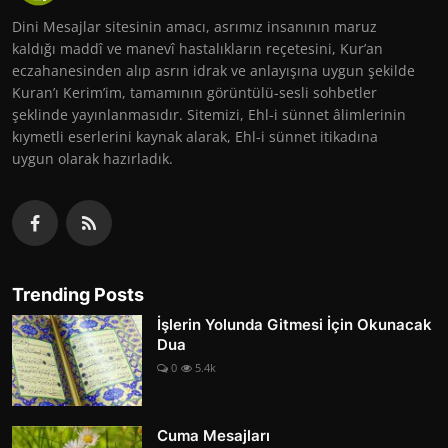
Dini Mesajlar sitesinin amacı, asrımız insanının maruz
kaldığı maddî ve manevî hastalıkların reçetesini, Kur’an
eczahanesinden alıp asrın idrak ve anlayışına uygun şekilde
Kuran’ı Kerim’im, tamamının görüntülü-sesli sohbetler
şeklinde yayınlanmasıdır. Sitemizi, Ehl-i sünnet âlimlerinin
kıymetli eserlerini kaynak alarak, Ehl-i sünnet itikadına
uygun olarak hazırladık.
Trending Posts
İşlerin Yolunda Gitmesi İçin Okunacak
Dua
0
5.4k
Cuma Mesajları