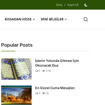
Giriş
/
Kayıt Ol
KISSADAN HİSSE
DİNİ BİLGİLER
Popular Posts
İşlerin Yolunda Gitmesi İçin
Okunacak Dua
0
5.4k
En Güzel Cuma Mesajları
0
3k