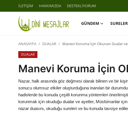
İLETİŞİM
HAKKIMIZDA
DESTEKLİYORUM
GÜNDEM
SURELER
Giriş
Kayıt Ol
ANASAYFA
DUALAR
Manevi Koruma İçin Okunan Dualar ve 
İLETİŞİM
DUALAR
GÜNDEM
Manevi Koruma İçin O
HAKKIMIZDA
Nazar, halk arasında göz değmesi olarak bilinen ve bir kişi
sonucu olumsuz etkiler oluşturduğuna inanılan bir durumdur.
DESTEKLİYORUM
hadislerde bu konuda çeşitli korunma yöntemleri önerilmi
korunmak için okuduğu dualar ve ayetler, Müslümanlar için 
SURELER
nazar duasını, okuduğu sureleri ve bu konuda tavsiye edilen 
NAMAZ