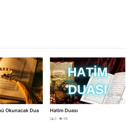
nü Okunacak Dua
Hatim Duası
0
98