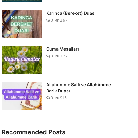
Karınca (Bereket) Duası
0
2.9k
Cuma Mesajları
0
1.3k
Allahümme Salli ve Allahümme
Barik Duası
0
915
Recommended Posts