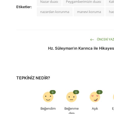
Nazar duası
Peygamberimizin duası
Kal
Etiketler:
nazardan korunma
manevi koruma
had
ÖNCEKI YAZ
Hz. Süleyman’ın Karınca ile Hikayes
TEPKINIZ NEDIR?
0
0
0
Beğendim
Beğenme
Aşık
E
dim