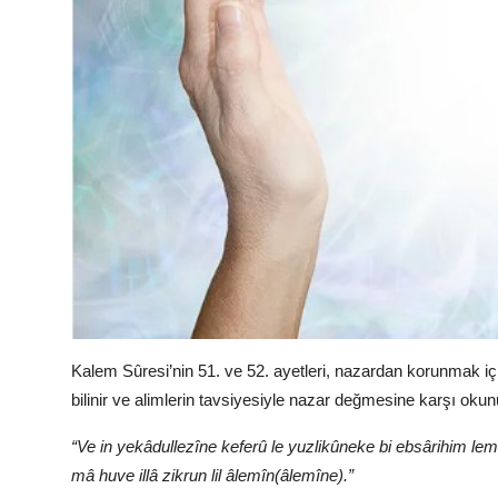
Kalem Sûresi’nin 51. ve 52. ayetleri, nazardan korunmak için
bilinir ve alimlerin tavsiyesiyle nazar değmesine karşı okun
“Ve in yekâdullezîne keferû le yuzlikûneke bi ebsârihim 
mâ huve illâ zikrun lil âlemîn(âlemîne).”