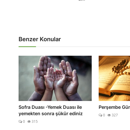
Benzer Konular
Sofra Duası -Yemek Duası ile
Perşembe Gü
yemekten sonra şükür ediniz
0
327
0
315