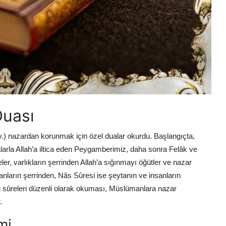
Duası
a.v.) nazardan korunmak için özel dualar okurdu. Başlangıçta,
ualarla Allah’a iltica eden Peygamberimiz, daha sonra Felâk ve
r, varlıkların şerrinden Allah’a sığınmayı öğütler ve nazar
lanların şerrinden, Nâs Sûresi ise şeytanın ve insanların
 sûreleri düzenli olarak okuması, Müslümanlara nazar
.
mi