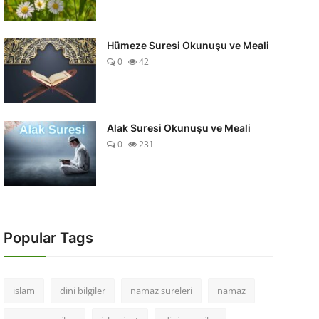
Hümeze Suresi Okunuşu ve Meali
0
42
Alak Suresi Okunuşu ve Meali
0
231
Popular Tags
islam
dini bilgiler
namaz sureleri
namaz