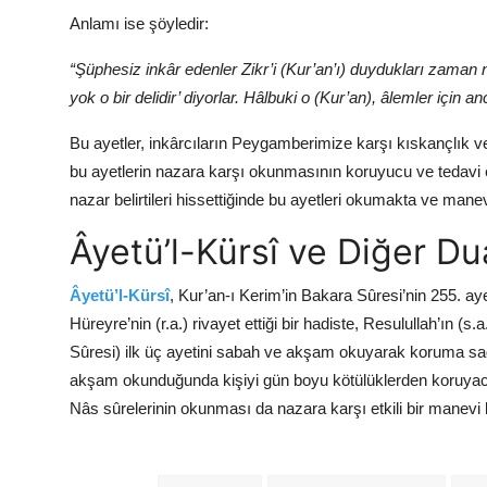
Anlamı ise şöyledir:
“Şüphesiz inkâr edenler Zikr’i (Kur’an’ı) duydukları zaman n
yok o bir delidir’ diyorlar. Hâlbuki o (Kur’an), âlemler için an
Bu ayetler, inkârcıların Peygamberimize karşı kıskançlık ve k
bu ayetlerin nazara karşı okunmasının koruyucu ve tedavi 
nazar belirtileri hissettiğinde bu ayetleri okumakta ve mane
Âyetü’l-Kürsî ve Diğer Du
Âyetü’l-Kürsî
, Kur’an-ı Kerim’in Bakara Sûresi’nin 255. ay
Hüreyre’nin (r.a.) rivayet ettiği bir hadiste, Resulullah’ın (
Sûresi) ilk üç ayetini sabah ve akşam okuyarak koruma sağlad
akşam okunduğunda kişiyi gün boyu kötülüklerden koruyacağın
Nâs sûrelerinin okunması da nazara karşı etkili bir manevi