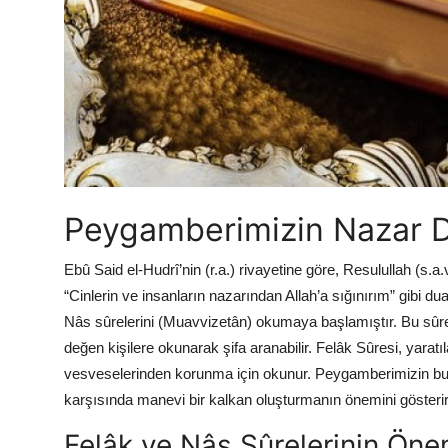
Peygamberimizin Nazar 
Ebû Said el-Hudrî’nin (r.a.) rivayetine göre, Resulullah (s.
“Cinlerin ve insanların nazarından Allah’a sığınırım” gibi d
Nâs sûrelerini (Muavvizetân) okumaya başlamıştır. Bu sûrele
değen kişilere okunarak şifa aranabilir. Felâk Sûresi, yaratı
vesveselerinden korunma için okunur. Peygamberimizin bu
karşısında manevi bir kalkan oluşturmanın önemini gösterir
Felâk ve Nâs Sûrelerinin Öne