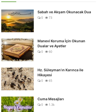
Sabah ve Akşam Okunacak Dua
0
73
Manevi Koruma İçin Okunan
Dualar ve Ayetler
0
60
Hz. Süleyman’ın Karınca ile
Hikayesi
0
65
Cuma Mesajları
0
1.3k