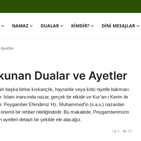
NAMAZ
DUALAR
KİMDİR?
DİNİ MESAJLAR
Ayetler
kunan Dualar ve Ayetler
nin başka birine kıskançlık, hayranlık veya kötü niyetle bakması
 İslam inancında nazar, gerçek bir etkidir ve Kur’an-ı Kerim ile
ştir. Peygamber Efendimiz Hz. Muhammed’in (s.a.v.) nazardan
önemli bir rehber niteliğindedir. Bu makalede, Peygamberimizin
ayetleri detaylı bir şekilde ele alacağız.
0
60