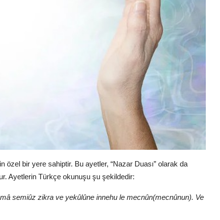
 özel bir yere sahiptir. Bu ayetler, “Nazar Duası” olarak da
ur. Ayetlerin Türkçe okunuşu şu şekildedir:
lemmâ semiûz zikra ve yekûlûne innehu le mecnûn(mecnûnun). Ve