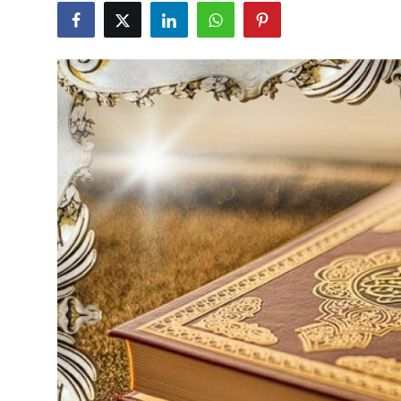
DUALAR
KİMDİR?
DİNİ MESAJLAR
KISSADAN HİSSE
DİNİ BİLGİLER