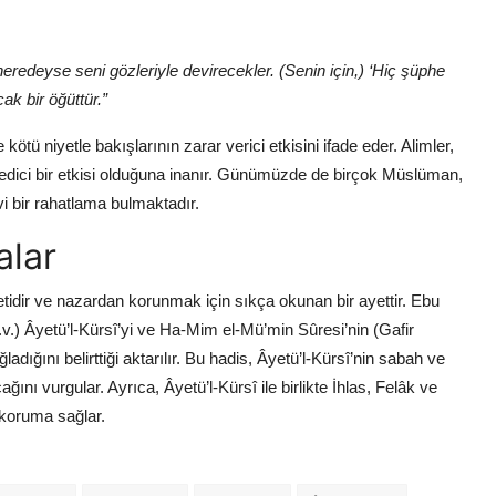
eredeyse seni gözleriyle devirecekler. (Senin için,) ‘Hiç şüphe
cak bir öğüttür.”
ötü niyetle bakışlarının zarar verici etkisini ifade eder. Alimler,
edici bir etkisi olduğuna inanır. Günümüzde de birçok Müslüman,
vi bir rahatlama bulmaktadır.
alar
etidir ve nazardan korunmak için sıkça okunan bir ayettir. Ebu
s.a.v.) Âyetü’l-Kürsî’yi ve Ha-Mim el-Mü’min Sûresi’nin (Gafir
ığını belirttiği aktarılır. Bu hadis, Âyetü’l-Kürsî’nin sabah ve
ı vurgular. Ayrıca, Âyetü’l-Kürsî ile birlikte İhlas, Felâk ve
 koruma sağlar.