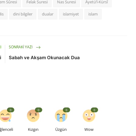
em Sûresi
Felak Suresi
Nas Suresi
Âyetü’l-Kürsî
is
dini bilgiler
dualar
islamiyet
islam
I
SONRAKI YAZI
i
Sabah ve Akşam Okunacak Dua
0
0
0
0
ğlenceli
Kızgın
Üzgün
Wow