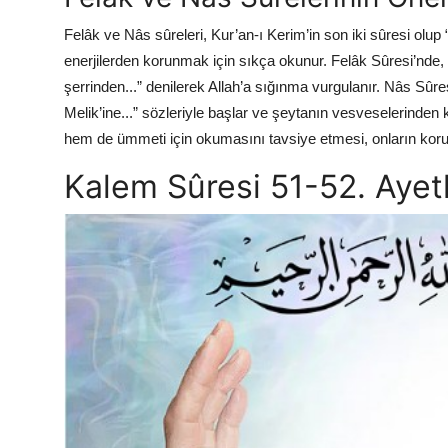
Felâk ve Nâs sûreleri, Kur’an-ı Kerim’in son iki sûresi olup 
enerjilerden korunmak için sıkça okunur. Felâk Sûresi’nde, 
şerrinden...” denilerek Allah’a sığınma vurgulanır. Nâs Sûres
Melik’ine...” sözleriyle başlar ve şeytanın vesveselerinden
hem de ümmeti için okumasını tavsiye etmesi, onların koru
Kalem Sûresi 51-52. Ayetl