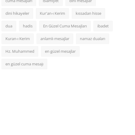
cuma mesajları
islamiyet
dini mesajlar
dini hikayeler
Kur'an-ı Kerim
kıssadan hisse
dua
hadis
En Güzel Cuma Mesajları
ibadet
Kuran-ı Kerim
anlamlı mesajlar
namaz duaları
Hz. Muhammed
en güzel mesajlar
en güzel cuma mesajı