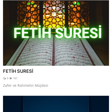
FETİH SURESİ
0
161
Zafer ve Rahmetin Müjdesi