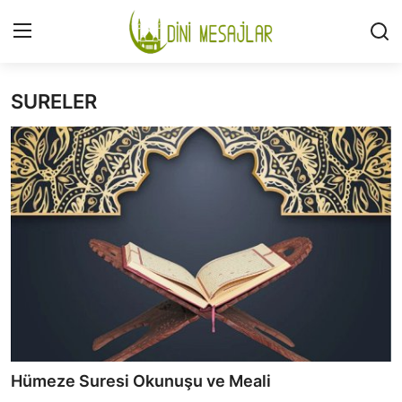
SURELER
Giriş
Kayıt Ol
İLETİŞİM
GÜNDEM
HAKKIMIZDA
DESTEKLİYORUM
SURELER
NAMAZ
Hümeze Suresi Okunuşu ve Meali