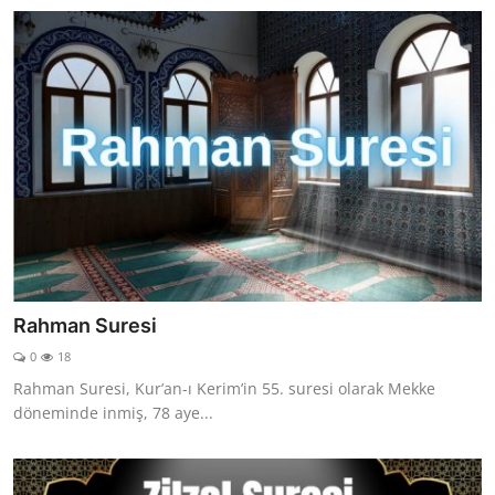
Rahman Suresi
0
18
Rahman Suresi, Kur’an-ı Kerim’in 55. suresi olarak Mekke
döneminde inmiş, 78 aye...