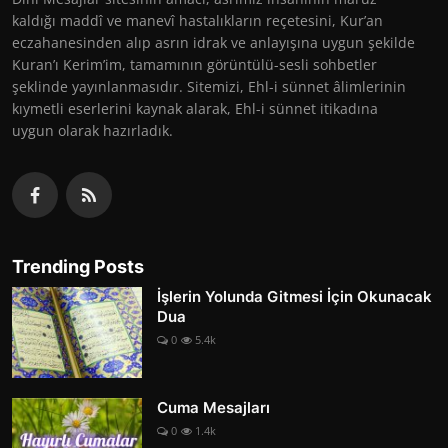
kaldığı maddî ve manevî hastalıkların reçetesini, Kur’an
eczahanesinden alıp asrın idrak ve anlayışına uygun şekilde
Kuran’ı Kerim’im, tamamının görüntülü-sesli sohbetler
şeklinde yayınlanmasıdır. Sitemizi, Ehl-i sünnet âlimlerinin
kıymetli eserlerini kaynak alarak, Ehl-i sünnet itikadına
uygun olarak hazırladık.
Trending Posts
İşlerin Yolunda Gitmesi İçin Okunacak
Dua
0
5.4k
Cuma Mesajları
0
1.4k