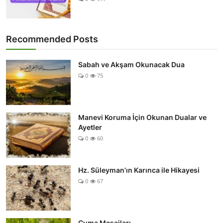
Recommended Posts
Sabah ve Akşam Okunacak Dua
0
75
Manevi Koruma İçin Okunan Dualar ve
Ayetler
0
60
Hz. Süleyman’ın Karınca ile Hikayesi
0
67
Cuma Mesajları