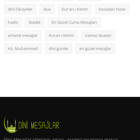
dini hikayeler
dua
Kur'an-ı Kerim
kıssadan hisse
hadis
ibadet
En Güzel Cuma Mesajları
anlamlı mesajlar
Kuran-ı Kerim
namaz duaları
Hz. Muhammed
dini günler
en güzel mesajlar
Dini Mesajlar sitesinin amacı, asrımız insanının maruz