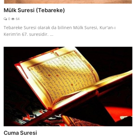
Mülk Suresi (Tebareke)
0
64
Tebareke Suresi olarak da bilinen Mülk Suresi, Kur'an-ı
Kerim'in 67. suresidir. ...
Cuma Suresi