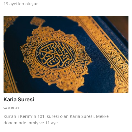
19 ayetten oluşur...
Karia Suresi
0
43
Kur’an-ı Kerim’in 101. suresi olan Karia Suresi, Mekke
döneminde inmiş ve 11 aye...