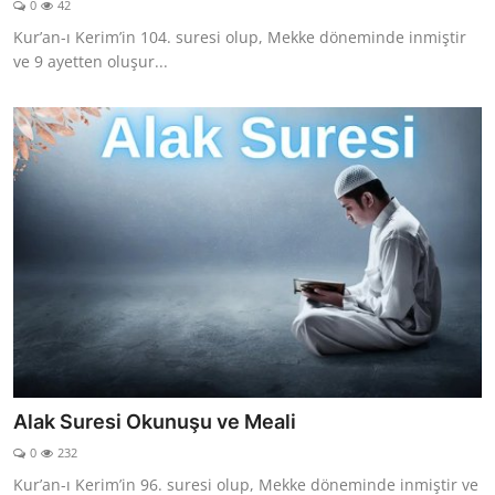
0
42
DUALAR
Kur’an-ı Kerim’in 104. suresi olup, Mekke döneminde inmiştir
ve 9 ayetten oluşur...
KİMDİR?
DİNİ MESAJLAR
KISSADAN HİSSE
DİNİ BİLGİLER
Alak Suresi Okunuşu ve Meali
0
232
Kur’an-ı Kerim’in 96. suresi olup, Mekke döneminde inmiştir ve