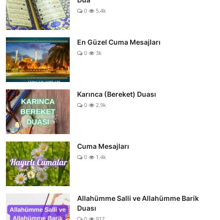
0
5.4k
En Güzel Cuma Mesajları
0
3k
Karınca (Bereket) Duası
0
2.9k
Cuma Mesajları
0
1.4k
Allahümme Salli ve Allahümme Barik
Duası
0
917