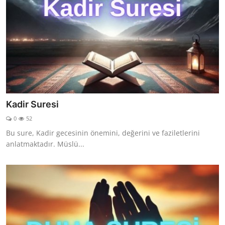
Kadir Suresi
0
52
Bu sure, Kadir gecesinin önemini, değerini ve faziletlerini
anlatmaktadır. Müslü...