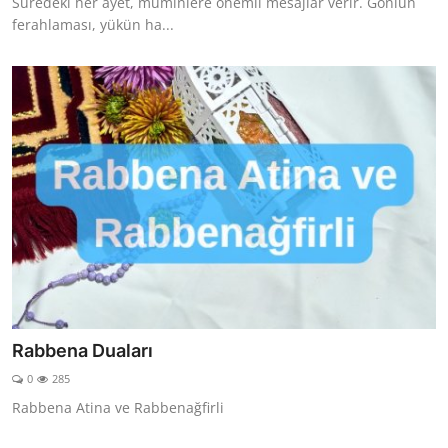
Suredeki her ayet, müminlere önemli mesajlar verir. Gönlün
ferahlaması, yükün ha...
Rabbena Duaları
0
285
Rabbena Atina ve Rabbenağfirli