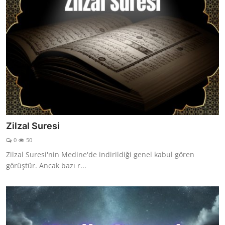
Zilzal Suresi
0
50
Zilzal Suresi'nin Medine'de indirildiği genel kabul gören
görüştür. Ancak bazı r...