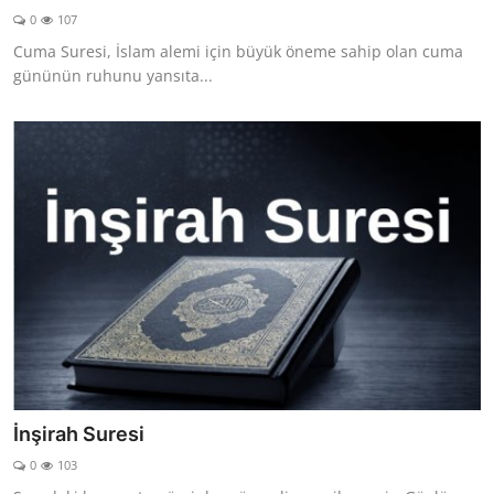
0
107
Cuma Suresi, İslam alemi için büyük öneme sahip olan cuma
gününün ruhunu yansıta...
İnşirah Suresi
0
103