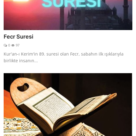
Fecr Suresi
0
97
Kur'an-ı Kerim'in 89. suresi olan Fecr, sabahın ilk ışıklarıyla
birlikte insanın...