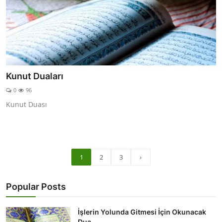
Kunut Duaları
0
96
Kunut Duası
1
2
3
›
Popular Posts
İşlerin Yolunda Gitmesi İçin Okunacak
Dua