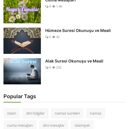
0
1.4k
Hümeze Suresi Okunuşu ve Meali
0
42
Alak Suresi Okunuşu ve Meali
0
232
Popular Tags
islam
dini bilgiler
namaz sureleri
namaz
cuma mesajları
dini mesajlar
islamiyet