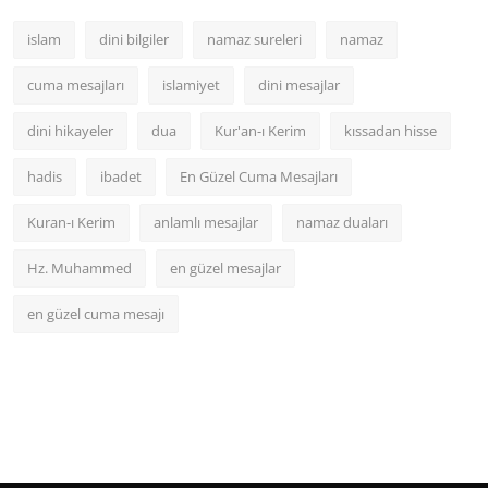
islam
dini bilgiler
namaz sureleri
namaz
cuma mesajları
islamiyet
dini mesajlar
dini hikayeler
dua
Kur'an-ı Kerim
kıssadan hisse
hadis
ibadet
En Güzel Cuma Mesajları
Kuran-ı Kerim
anlamlı mesajlar
namaz duaları
Hz. Muhammed
en güzel mesajlar
en güzel cuma mesajı