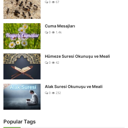
0
67
Cuma Mesajları
0
1.4k
Hümeze Suresi Okunuşu ve Meali
0
42
Alak Suresi Okunuşu ve Meali
0
232
Popular Tags