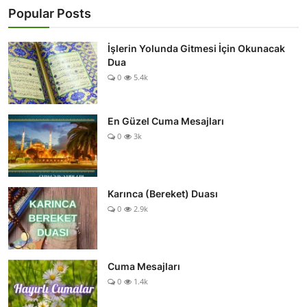
Popular Posts
İşlerin Yolunda Gitmesi İçin Okunacak
Dua
0
5.4k
En Güzel Cuma Mesajları
0
3k
Karınca (Bereket) Duası
0
2.9k
Cuma Mesajları
0
1.4k