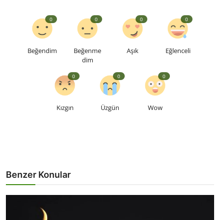
0
0
0
0
Beğendim
Beğenme
Aşık
Eğlenceli
dim
0
0
0
Kızgın
Üzgün
Wow
Benzer Konular