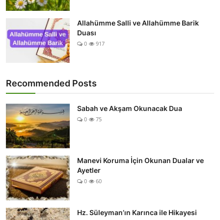
Allahümme Salli ve Allahümme Barik
Duası
0
917
Recommended Posts
Sabah ve Akşam Okunacak Dua
0
75
Manevi Koruma İçin Okunan Dualar ve
Ayetler
0
60
Hz. Süleyman’ın Karınca ile Hikayesi