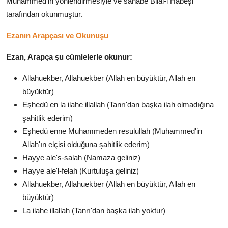
Muhammed'in yönlendirmesiyle ve sahabe Bilal-i Habeşi
tarafından okunmuştur.
Ezanın Arapçası ve Okunuşu
Ezan, Arapça şu cümlelerle okunur:
Allahuekber, Allahuekber (Allah en büyüktür, Allah en
büyüktür)
Eşhedü en la ilahe illallah (Tanrı'dan başka ilah olmadığına
şahitlik ederim)
Eşhedü enne Muhammeden resulullah (Muhammed'in
Allah'ın elçisi olduğuna şahitlik ederim)
Hayye ale's-salah (Namaza geliniz)
Hayye ale'l-felah (Kurtuluşa geliniz)
Allahuekber, Allahuekber (Allah en büyüktür, Allah en
büyüktür)
La ilahe illallah (Tanrı'dan başka ilah yoktur)