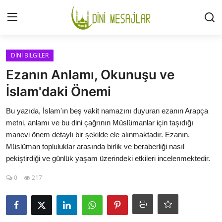
Giriş
Kayıt Ol
DİNİ BİLGİLER
Ezanın Anlamı, Okunuşu ve
İLETİŞİM
İslam'daki Önemi
GÜNDEM
Bu yazıda, İslam'ın beş vakit namazını duyuran ezanın Arapça
metni, anlamı ve bu dini çağrının Müslümanlar için taşıdığı
HAKKIMIZDA
manevi önem detaylı bir şekilde ele alınmaktadır. Ezanın,
Müslüman topluluklar arasında birlik ve beraberliği nasıl
DESTEKLİYORUM
pekiştirdiği ve günlük yaşam üzerindeki etkileri incelenmektedir.
0
217
SURELER
NAMAZ