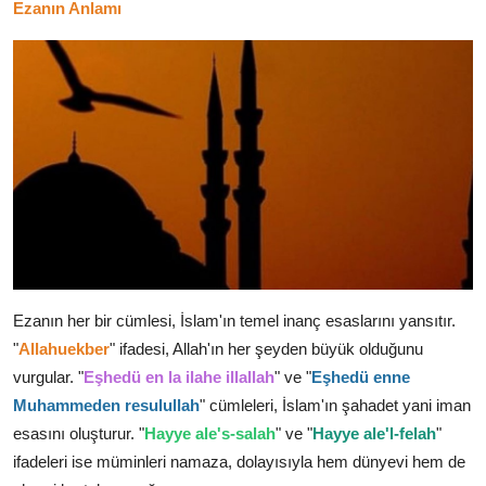
Ezanın Anlamı
Ezanın her bir cümlesi, İslam'ın temel inanç esaslarını yansıtır.
"
Allahuekber
" ifadesi, Allah'ın her şeyden büyük olduğunu
vurgular. "
Eşhedü en la ilahe illallah
" ve "
Eşhedü enne
Muhammeden resulullah
" cümleleri, İslam'ın şahadet yani iman
esasını oluşturur. "
Hayye ale's-salah
" ve "
Hayye ale'l-felah
"
ifadeleri ise müminleri namaza, dolayısıyla hem dünyevi hem de