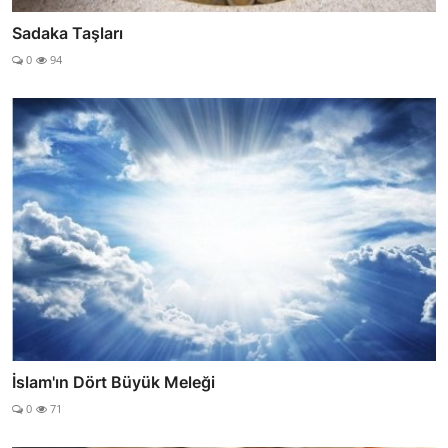
Sadaka Taşları
0
94
İslam'ın Dört Büyük Meleği
0
71