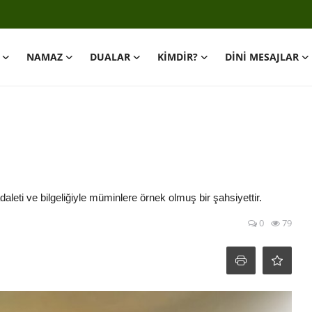
NAMAZ
DUALAR
KİMDİR?
DİNİ MESAJLAR
daleti ve bilgeliğiyle müminlere örnek olmuş bir şahsiyettir.
0
79