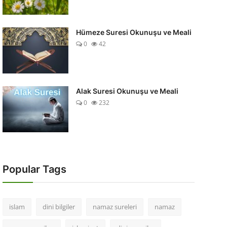
Hümeze Suresi Okunuşu ve Meali
0
42
Alak Suresi Okunuşu ve Meali
0
232
Popular Tags
islam
dini bilgiler
namaz sureleri
namaz