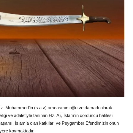
li, Hz. Muhammed’in (s.a.v) amcasının oğlu ve damadı olarak
geliği ve adaletiyle tanınan Hz. Ali, İslam’ın dördüncü halifesi
n yaşamı, İslam’a olan katkıları ve Peygamber Efendimizin onun
 yere koymaktadır.