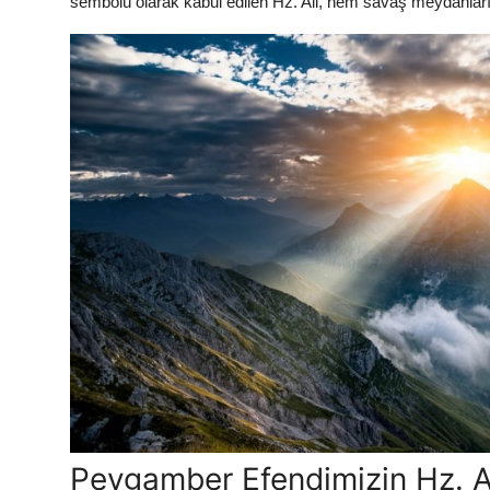
sembolü olarak kabul edilen Hz. Ali, hem savaş meydanla
Peygamber Efendimizin Hz. Al