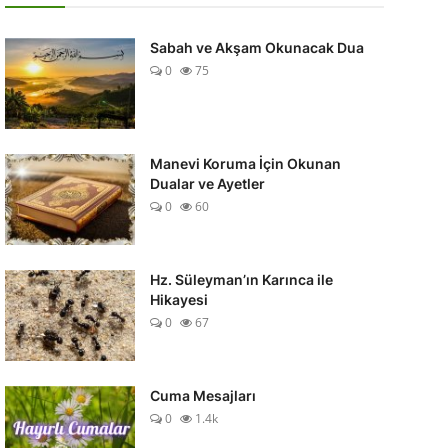
Sabah ve Akşam Okunacak Dua
0
75
Manevi Koruma İçin Okunan
Dualar ve Ayetler
0
60
Hz. Süleyman’ın Karınca ile
Hikayesi
0
67
Cuma Mesajları
0
1.4k