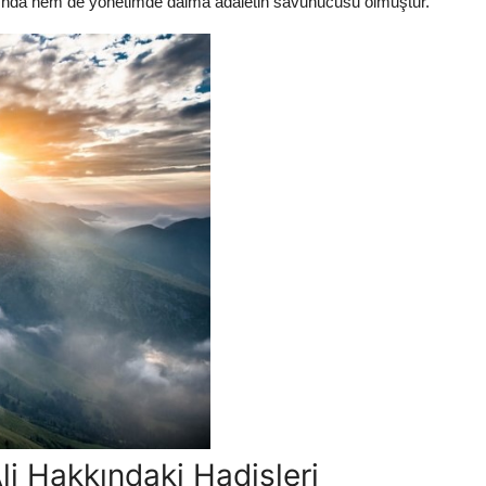
rında hem de yönetimde daima adaletin savunucusu olmuştur.
i Hakkındaki Hadisleri