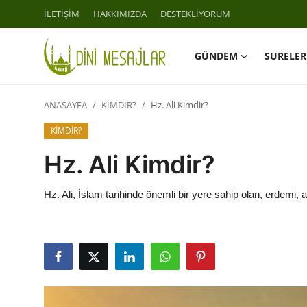
İLETİŞİM
HAKKIMIZDA
DESTEKLİYORUM
GÜNDEM
SURELER
Giriş
Kayıt Ol
ANASAYFA
KİMDİR?
Hz. Ali Kimdir?
İLETİŞİM
KİMDİR?
GÜNDEM
Hz. Ali Kimdir?
HAKKIMIZDA
Hz. Ali, İslam tarihinde önemli bir yere sahip olan, erdemi, a
DESTEKLİYORUM
SURELER
NAMAZ