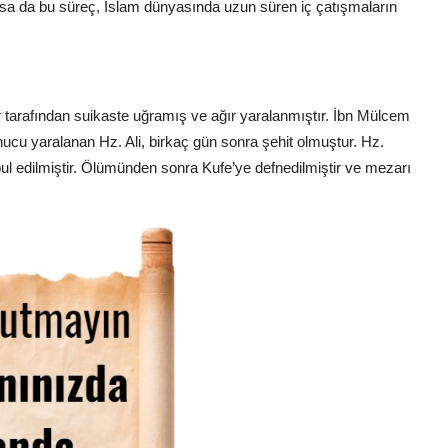
lışsa da bu süreç, İslam dünyasında uzun süren iç çatışmaların
r tarafından suikaste uğramış ve ağır yaralanmıştır. İbn Mülcem
onucu yaralanan Hz. Ali, birkaç gün sonra şehit olmuştur. Hz.
bul edilmiştir. Ölümünden sonra Kufe’ye defnedilmiştir ve mezarı