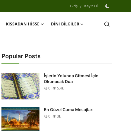
Giriş
/
Kayıt Ol
KISSADAN HİSSE
DİNİ BİLGİLER
Popular Posts
İşlerin Yolunda Gitmesi İçin
Okunacak Dua
0
5.4k
En Güzel Cuma Mesajları
0
3k