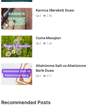
Karınca (Bereket) Duası
0
2.9k
Cuma Mesajları
0
1.4k
Allahümme Salli ve Allahümme
Barik Duası
0
917
Recommended Posts