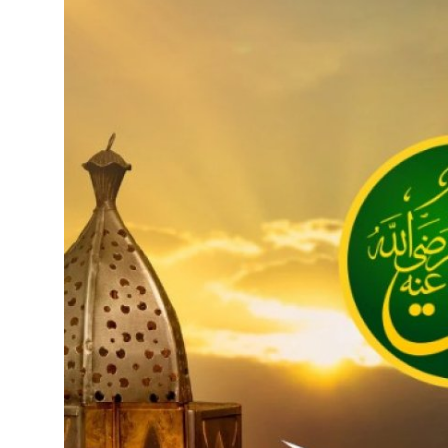
DUALAR
KİMDİR?
DİNİ MESAJLAR
KISSADAN HİSSE
DİNİ BİLGİLER