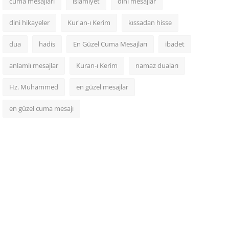
cuma mesajları
islamiyet
dini mesajlar
dini hikayeler
Kur'an-ı Kerim
kıssadan hisse
dua
hadis
En Güzel Cuma Mesajları
ibadet
anlamlı mesajlar
Kuran-ı Kerim
namaz duaları
Hz. Muhammed
en güzel mesajlar
en güzel cuma mesajı