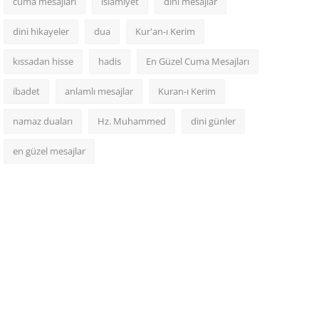
cuma mesajları
islamiyet
dini mesajlar
dini hikayeler
dua
Kur'an-ı Kerim
kıssadan hisse
hadis
En Güzel Cuma Mesajları
ibadet
anlamlı mesajlar
Kuran-ı Kerim
namaz duaları
Hz. Muhammed
dini günler
en güzel mesajlar