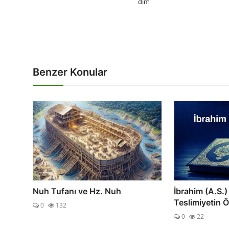
dim
Benzer Konular
Nuh Tufanı ve Hz. Nuh
İbrahim (A.S.)
Teslimiyetin 
0
132
0
22