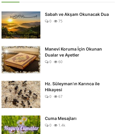
Sabah ve Akşam Okunacak Dua
0
75
Manevi Koruma İçin Okunan
Dualar ve Ayetler
0
60
Hz. Süleyman’ın Karınca ile
Hikayesi
0
67
Cuma Mesajları
0
1.4k