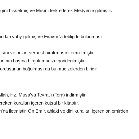
nı hissetmiş ve Mısır'ı terk ederek Medyen'e gitmiştir.
ından vahy gelmiş ve Firavun'a tebliğde bulunması
asını ve onları serbest bırakmasını emretmiştir.
ları'nın başına birçok mucize gönderilmiştir.
n ordusunun boğulması da bu mucizelerden biridir.
lah, Hz. Musa'ya Tevrat'ı (Tora) indirmiştir.
reken kuralları içeren kutsal bir kitaptır.
'na iletmiştir. On Emir, ahlaki ve dini kuralları içeren on emirden