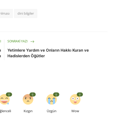
rılması
dini bilgiler
I
SONRAKI YAZI
ı
Yetimlere Yardım ve Onların Hakkı Kuran ve
ı
Hadislerden Öğütler
0
0
0
0
ğlenceli
Kızgın
Üzgün
Wow