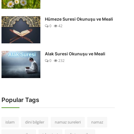
Hümeze Suresi Okunuşu ve Meali
0
42
Alak Suresi Okunuşu ve Meali
0
232
Popular Tags
islam
dini bilgiler
namaz sureleri
namaz