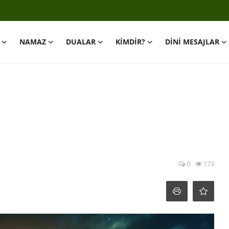
NAMAZ
DUALAR
KİMDİR?
DİNİ MESAJLAR
0
173