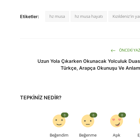
hz musa
hz musa hayatı
Kızıldeniz'in ya
Etiketler:
ÖNCEKI YAZ
Uzun Yola Çıkarken Okunacak Yolculuk Duas
Türkçe, Arapça Okunuşu Ve Anlam
TEPKINIZ NEDIR?
0
0
0
Beğendim
Beğenme
Aşık
E