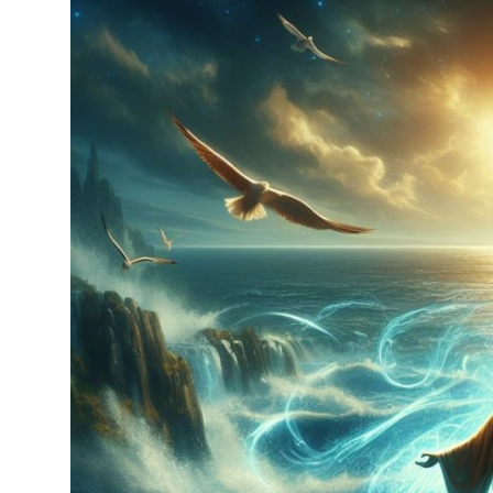
DUALAR
KİMDİR?
DİNİ MESAJLAR
KISSADAN HİSSE
DİNİ BİLGİLER