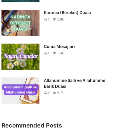
Karınca (Bereket) Duası
0
2.9k
Cuma Mesajları
0
1.4k
Allahümme Salli ve Allahümme
Barik Duası
0
917
Recommended Posts