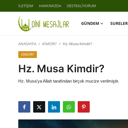
İLETİŞİM
HAKKIMIZDA
DESTEKLİYORUM
GÜNDEM
SURELER
Giriş
Kayıt Ol
ANASAYFA
KİMDİR?
Hz. Musa Kimdir?
İLETİŞİM
KİMDİR?
GÜNDEM
Hz. Musa Kimdir?
HAKKIMIZDA
Hz. Musa'ya Allah tarafından birçok mucize verilmiştir.
DESTEKLİYORUM
SURELER
NAMAZ