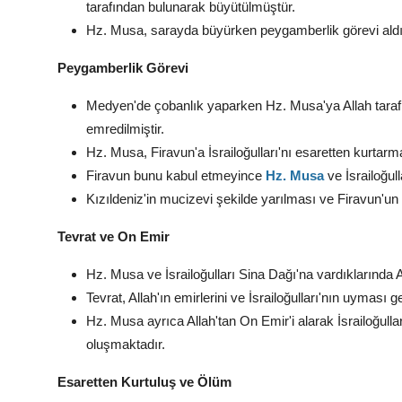
tarafından bulunarak büyütülmüştür.
Hz. Musa, sarayda büyürken peygamberlik görevi aldığı
Peygamberlik Görevi
Medyen'de çobanlık yaparken Hz. Musa'ya Allah taraf
emredilmiştir.
Hz. Musa, Firavun'a İsrailoğulları'nı esaretten kurtarm
Firavun bunu kabul etmeyince
Hz. Musa
ve İsrailoğul
Kızıldeniz'in mucizevi şekilde yarılması ve Firavun'u
Tevrat ve On Emir
Hz. Musa ve İsrailoğulları Sina Dağı'na vardıklarında Al
Tevrat, Allah'ın emirlerini ve İsrailoğulları'nın uyması ge
Hz. Musa ayrıca Allah'tan On Emir'i alarak İsrailoğulları
oluşmaktadır.
Esaretten Kurtuluş ve Ölüm