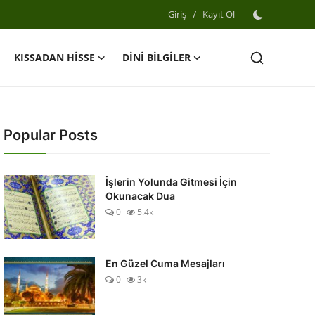
Giriş
/
Kayıt Ol
KISSADAN HİSSE
DİNİ BİLGİLER
Popular Posts
İşlerin Yolunda Gitmesi İçin
Okunacak Dua
0
5.4k
En Güzel Cuma Mesajları
0
3k