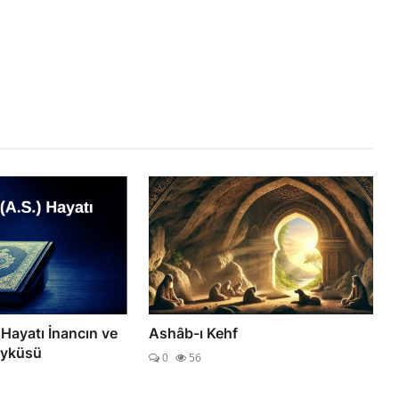
 Hayatı İnancın ve
Ashâb-ı Kehf
Öyküsü
0
56