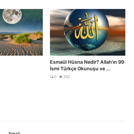
Esmaül Hüsna Nedir? Allah'ın 99
İsmi Türkçe Okunuşu ve ...
0
332
Email