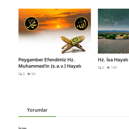
Peygamber Efendimiz Hz.
Hz. İsa Hayatı
Muhammed’in (s.a.v.) Hayatı
0
199
0
94
Yorumlar
İsim