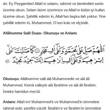
dır. Ey Peygamber! Allah'ın selamı, rahmet ve bereketleri senin
üzerine olsun. Selam bizim üzerimize ve Allah'ın bütün iyi kulları
üzerine olsun. Şahitlik ederim ki, Allah'tan başka ilah yoktur. Yine
şahitlik ederim ki, Muhammed, O'nun kulu ve elçisidir.
Allâhumme Salli Duası Okunuşu ve Anlamı
Okunuşu
: Allâhumme salli alâ Muhammedin ve alâ âli
Muhammed. Kemâ salleyte alâ İbrahime ve alâ âli İbrahim.
İnneke hamidun mecîd.
Anlamı
: Allah'ım! Muhammed'e ve Muhammed'in ümmetine
rahmet eyle; şerefini yücelt. İbrahim'e ve İbrahim'in ümmetine