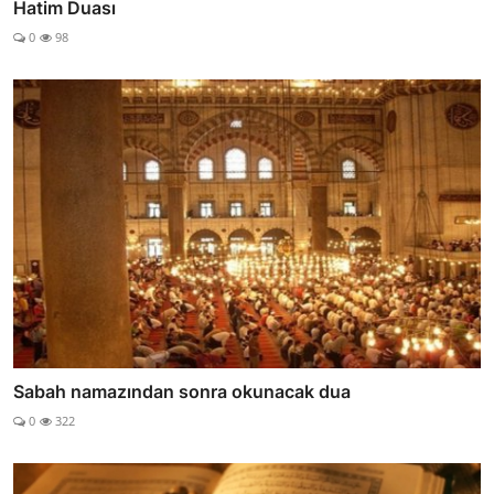
Hatim Duası
0
98
Sabah namazından sonra okunacak dua
0
322