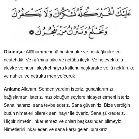
Okunuşu
: Allâhumme innâ nesteînuke ve nestağfiruke ve
nestehdik. Ve nu'minu bike ve netûbu ileyk. Ve netevekkelu
aleyke ve nusni aleykel-hayra kullehu neşkuruke ve lâ nekfuruke
ve nahleu ve netruku men yefcuruk
Anlamı
: Allahım! Senden yardım isteriz, günahlarımızı
bağışlamanı isteriz, razı olduğun şeylere hidayet etmeni isteriz.
Sana inanırız, sana tevbe ederiz. Sana güveniriz. Bize verdiğin
bütün nimetleri bilerek seni hayır ile överiz. Sana şükrederiz.
Hiçbir nimetini inkar etmez ve onları başkasından bilmeyiz.
Nimetlerini inkar eden ve sana karşı geleni bırakırız.