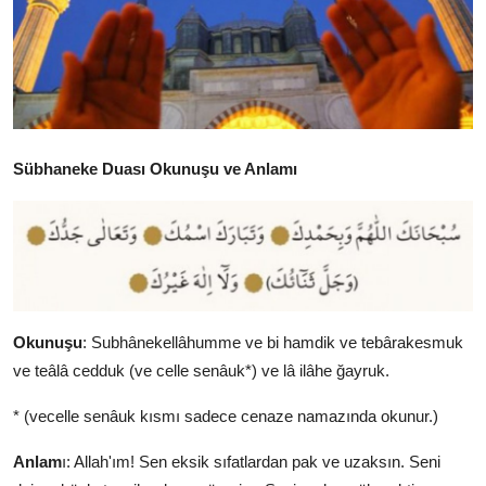
DUALAR
KİMDİR?
DİNİ MESAJLAR
Sübhaneke Duası Okunuşu ve Anlamı
KISSADAN HİSSE
DİNİ BİLGİLER
Okunuşu
: Subhânekellâhumme ve bi hamdik ve tebârakesmuk
ve teâlâ cedduk (ve celle senâuk*) ve lâ ilâhe ğayruk.
* (vecelle senâuk kısmı sadece cenaze namazında okunur.)
Anlam
ı: Allah'ım! Sen eksik sıfatlardan pak ve uzaksın. Seni