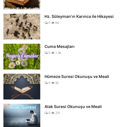
Hz. Süleyman’ın Karınca ile Hikayesi
0
64
Cuma Mesajları
0
1.3k
Hümeze Suresi Okunuşu ve Meali
0
42
Alak Suresi Okunuşu ve Meali
0
231