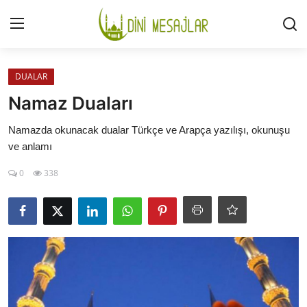
Giriş
Kayıt Ol
DUALAR
Namaz Duaları
İLETİŞİM
Namazda okunacak dualar Türkçe ve Arapça yazılışı, okunuşu
ve anlamı
GÜNDEM
0
338
HAKKIMIZDA
DESTEKLİYORUM
SURELER
NAMAZ