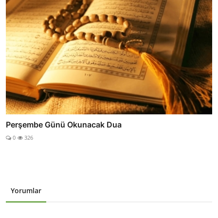
Perşembe Günü Okunacak Dua
0
326
Yorumlar