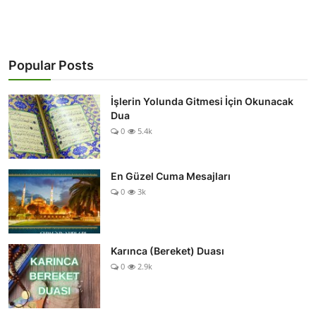
Popular Posts
İşlerin Yolunda Gitmesi İçin Okunacak
Dua
0
5.4k
En Güzel Cuma Mesajları
0
3k
Karınca (Bereket) Duası
0
2.9k