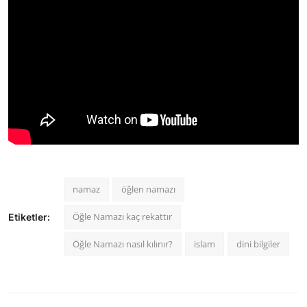
namaz
öğlen namazı
Öğle Namazı kaç rekattır
Etiketler:
Öğle Namazı nasıl kılınır?
islam
dini bilgiler