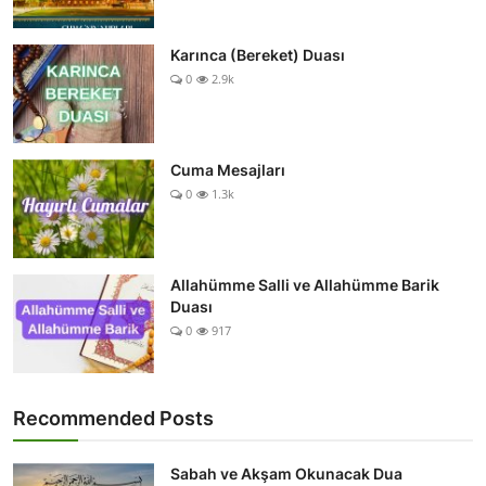
Karınca (Bereket) Duası
0
2.9k
Cuma Mesajları
0
1.3k
Allahümme Salli ve Allahümme Barik
Duası
0
917
Recommended Posts
Sabah ve Akşam Okunacak Dua