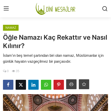
Giriş
Kayıt Ol
NAMAZ
Öğle Namazı Kaç Rekattır ve Nasıl
İLETİŞİM
Kılınır?
GÜNDEM
İslam’ın beş temel şartından biri olan namaz, Müslümanlar için
günlük hayatın vazgeçilmez bir parçasıdır.
HAKKIMIZDA
0
35
DESTEKLİYORUM
SURELER
NAMAZ