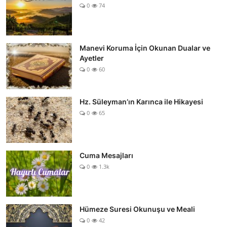
0
74
Manevi Koruma İçin Okunan Dualar ve
Ayetler
0
60
Hz. Süleyman’ın Karınca ile Hikayesi
0
65
Cuma Mesajları
0
1.3k
Hümeze Suresi Okunuşu ve Meali
0
42