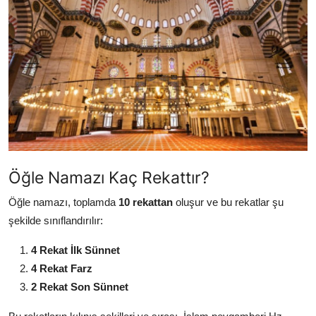
DUALAR
KİMDİR?
DİNİ MESAJLAR
KISSADAN HİSSE
DİNİ BİLGİLER
Öğle Namazı Kaç Rekattır?
Öğle namazı, toplamda
10 rekattan
oluşur ve bu rekatlar şu
şekilde sınıflandırılır:
4 Rekat İlk Sünnet
4 Rekat Farz
2 Rekat Son Sünnet