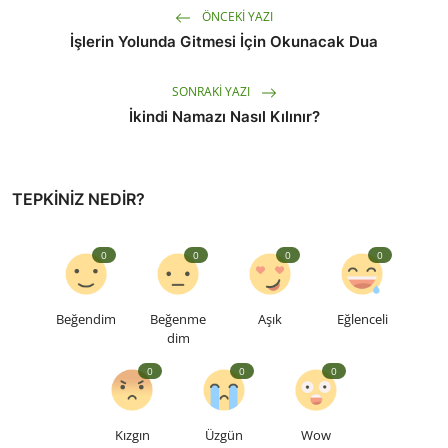
ÖNCEKI YAZI
İşlerin Yolunda Gitmesi İçin Okunacak Dua
SONRAKI YAZI
İkindi Namazı Nasıl Kılınır?
TEPKINIZ NEDIR?
0
0
0
0
Beğendim
Beğenme
Aşık
Eğlenceli
dim
0
0
0
Kızgın
Üzgün
Wow