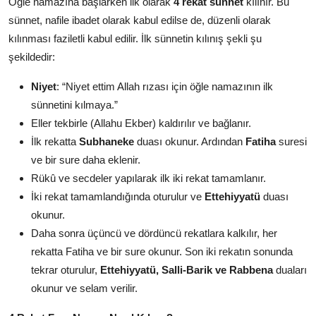
Öğle namazına başlarken ilk olarak
4 rekat sünnet
kılınır. Bu
sünnet, nafile ibadet olarak kabul edilse de, düzenli olarak
kılınması faziletli kabul edilir. İlk sünnetin kılınış şekli şu
şekildedir:
Niyet
: “Niyet ettim Allah rızası için öğle namazının ilk
sünnetini kılmaya.”
Eller tekbirle (Allahu Ekber) kaldırılır ve bağlanır.
İlk rekatta
Subhaneke
duası okunur. Ardından
Fatiha
suresi
ve bir sure daha eklenir.
Rükû ve secdeler yapılarak ilk iki rekat tamamlanır.
İki rekat tamamlandığında oturulur ve
Ettehiyyatü
duası
okunur.
Daha sonra üçüncü ve dördüncü rekatlara kalkılır, her
rekatta Fatiha ve bir sure okunur. Son iki rekatın sonunda
tekrar oturulur,
Ettehiyyatü, Salli-Barik ve Rabbena
duaları
okunur ve selam verilir.