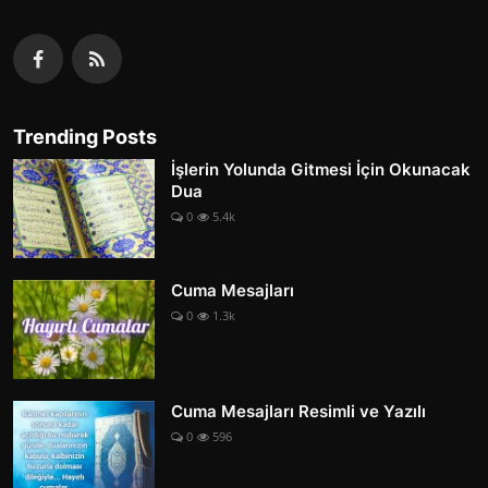
Trending Posts
İşlerin Yolunda Gitmesi İçin Okunacak
Dua
0
5.4k
Cuma Mesajları
0
1.3k
Cuma Mesajları Resimli ve Yazılı
0
596