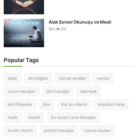
Alak Suresi Okunuşu ve Meali
0
232
Popular Tags
islam
dini bilgiler
namaz sureleri
namaz
cuma mesajları
dini mesajlar
islamiyet
dini hikayeler
dua
Kur'an-ı Kerim
kıssadan hisse
hadis
ibadet
En Güzel Cuma Mesajları
Kuran-ı Kerim
anlamlı mesajlar
namaz duaları