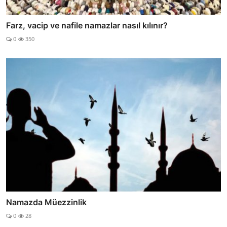
Farz, vacip ve nafile namazlar nasıl kılınır?
0
350
Namazda Müezzinlik
0
28