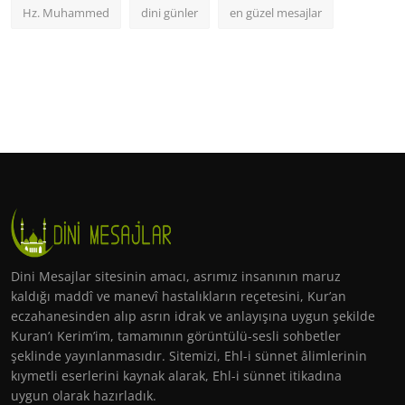
Hz. Muhammed
dini günler
en güzel mesajlar
Dini Mesajlar sitesinin amacı, asrımız insanının maruz
kaldığı maddî ve manevî hastalıkların reçetesini, Kur’an
eczahanesinden alıp asrın idrak ve anlayışına uygun şekilde
Kuran’ı Kerim’im, tamamının görüntülü-sesli sohbetler
şeklinde yayınlanmasıdır. Sitemizi, Ehl-i sünnet âlimlerinin
kıymetli eserlerini kaynak alarak, Ehl-i sünnet itikadına
uygun olarak hazırladık.