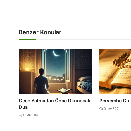
Benzer Konular
Gece Yatmadan Önce Okunacak
Perşembe Gü
Dua
0
327
0
104