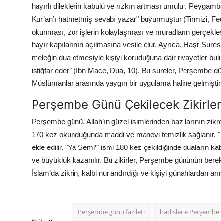
hayırlı dileklerin kabulü ve rızkın artması umulur. Peygam
Kur’an’ı hatmetmiş sevabı yazar" buyurmuştur (Tirmizi, Feda
okunması, zor işlerin kolaylaşması ve muradların gerçekle
hayır kapılarının açılmasına vesile olur. Ayrıca, Haşr Sur
meleğin dua etmesiyle kişiyi koruduğuna dair rivayetler bu
istiğfar eder" (İbn Mace, Dua, 10). Bu sureler, Perşembe
Müslümanlar arasında yaygın bir uygulama haline gelmiştir
Perşembe Günü Çekilecek Zikirle
Perşembe günü, Allah’ın güzel isimlerinden bazılarının zikred
170 kez okunduğunda maddi ve manevi temizlik sağlanır, 
elde edilir. "Ya Semi’" ismi 180 kez çekildiğinde duaların 
ve büyüklük kazanılır. Bu zikirler, Perşembe gününün bereke
İslam’da zikrin, kalbi nurlandırdığı ve kişiyi günahlardan arın
Perşembe günü fazileti
hadislerle Perşembe