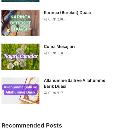
Karınca (Bereket) Duası
0
2.9k
Cuma Mesajları
0
1.3k
Allahümme Salli ve Allahümme
Barik Duası
0
917
Recommended Posts