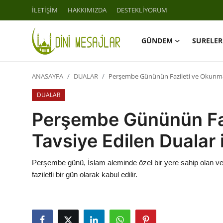
İLETİŞİM
HAKKIMIZDA
DESTEKLİYORUM
GÜNDEM
SURELER
Giriş
Kayıt Ol
ANASAYFA
DUALAR
Perşembe Gününün Fazileti ve Okunması
İLETİŞİM
DUALAR
GÜNDEM
Perşembe Gününün Faz
HAKKIMIZDA
Tavsiye Edilen Dualar i
DESTEKLİYORUM
Perşembe günü, İslam aleminde özel bir yere sahip olan ve
faziletli bir gün olarak kabul edilir.
SURELER
NAMAZ