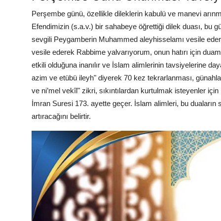
Perşembe günü, özellikle dileklerin kabulü ve manevi arınma
Efendimizin (s.a.v.) bir sahabeye öğrettiği dilek duası, bu
sevgili Peygamberin Muhammed aleyhisselamı vesile eder
vesile ederek Rabbime yalvarıyorum, onun hatırı için duam
etkili olduğuna inanılır ve İslam alimlerinin tavsiyelerine daya
azim ve etübü ileyh" diyerek 70 kez tekrarlanması, günahları
ve ni’mel vekîl" zikri, sıkıntılardan kurtulmak isteyenler i
İmran Suresi 173. ayette geçer. İslam alimleri, bu duaların 
artıracağını belirtir.