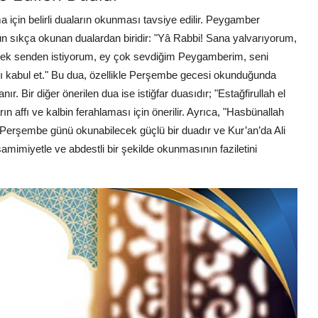
 için belirli duaların okunması tavsiye edilir. Peygamber
 gün sıkça okunan dualardan biridir: "Yâ Rabbi! Sana yalvarıyorum,
ek senden istiyorum, ey çok sevdiğim Peygamberim, seni
ı kabul et." Bu dua, özellikle Perşembe gecesi okunduğunda
nır. Bir diğer önerilen dua ise istiğfar duasıdır; "Estağfirullah el
n affı ve kalbin ferahlaması için önerilir. Ayrıca, "Hasbünallah
çin Perşembe günü okunabilecek güçlü bir duadır ve Kur’an’da Ali
samimiyetle ve abdestli bir şekilde okunmasının faziletini