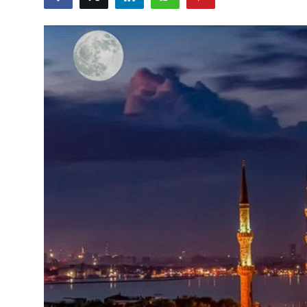
DUALAR
KİMDİR?
DİNİ MESAJLAR
KISSADAN HİSSE
DİNİ BİLGİLER