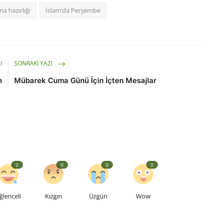
a hazırlığı
İslam’da Perşembe
I
SONRAKI YAZI
n
Mübarek Cuma Günü İçin İçten Mesajlar
0
0
0
0
ğlenceli
Kızgın
Üzgün
Wow