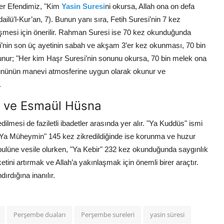
ber Efendimiz, "Kim
Yasin Suresi
ni okursa, Allah ona on defa
ilü’l-Kur’an, 7). Bunun yanı sıra, Fetih Suresi’nin 7 kez
şmesi için önerilir. Rahman Suresi ise 70 kez okunduğunda
esi’nin son üç ayetinin sabah ve akşam 3’er kez okunması, 70 bin
lunur; "Her kim Haşr Suresi’nin sonunu okursa, 70 bin melek ona
 gününün manevi atmosferine uygun olarak okunur ve
.
r ve Esmaül Hüsna
ilmesi de faziletli ibadetler arasında yer alır. "Ya Kuddüs" ismi
"Ya Müheymin" 145 kez zikredildiğinde ise korunma ve huzur
kabulüne vesile olurken, "Ya Kebir" 232 kez okunduğunda saygınlık
tini artırmak ve Allah’a yakınlaşmak için önemli birer araçtır.
dırdığına inanılır.
Perşembe duaları
Perşembe sureleri
yasin süresi