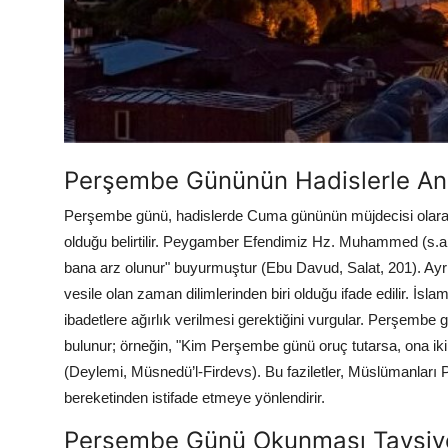
Perşembe Gününün Hadislerle Anla
Perşembe günü, hadislerde Cuma gününün müjdecisi olarak a
olduğu belirtilir. Peygamber Efendimiz Hz. Muhammed (s.a.
bana arz olunur" buyurmuştur (Ebu Davud, Salat, 201). Ayr
vesile olan zaman dilimlerinden biri olduğu ifade edilir. İs
ibadetlere ağırlık verilmesi gerektiğini vurgular. Perşembe
bulunur; örneğin, "Kim Perşembe günü oruç tutarsa, ona iki yü
(Deylemi, Müsnedü’l-Firdevs). Bu faziletler, Müslümanlar
bereketinden istifade etmeye yönlendirir.
Perşembe Günü Okunması Tavsiye