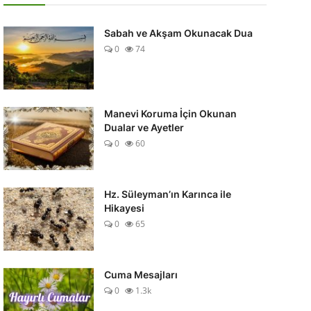
Sabah ve Akşam Okunacak Dua
0
74
Manevi Koruma İçin Okunan
Dualar ve Ayetler
0
60
Hz. Süleyman’ın Karınca ile
Hikayesi
0
65
Cuma Mesajları
0
1.3k