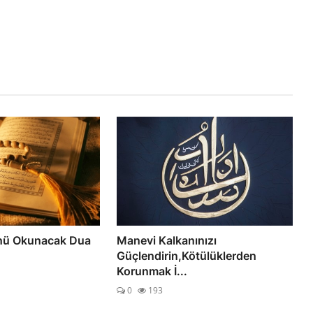
nü Okunacak Dua
Manevi Kalkanınızı
Güçlendirin,Kötülüklerden
Korunmak İ...
0
193