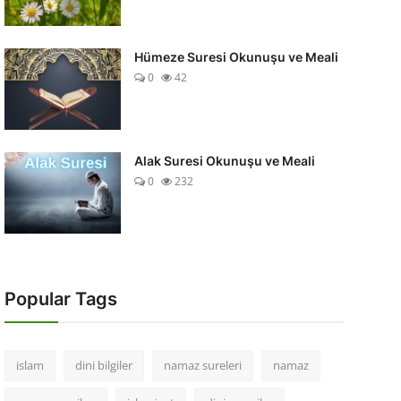
Hümeze Suresi Okunuşu ve Meali
0
42
Alak Suresi Okunuşu ve Meali
0
232
Popular Tags
islam
dini bilgiler
namaz sureleri
namaz