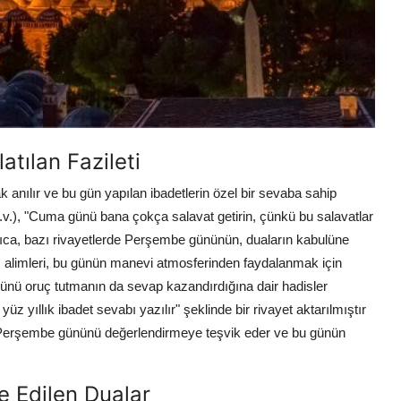
tılan Fazileti
nılır ve bu gün yapılan ibadetlerin özel bir sevaba sahip
v.), "Cuma günü bana çokça salavat getirin, çünkü bu salavatlar
ıca, bazı rivayetlerde Perşembe gününün, duaların kabulüne
lam alimleri, bu günün manevi atmosferinden faydalanmak için
 günü oruç tutmanın da sevap kazandırdığına dair hadisler
z yıllık ibadet sevabı yazılır" şeklinde bir rivayet aktarılmıştır
ı Perşembe gününü değerlendirmeye teşvik eder ve bu günün
 Edilen Dualar