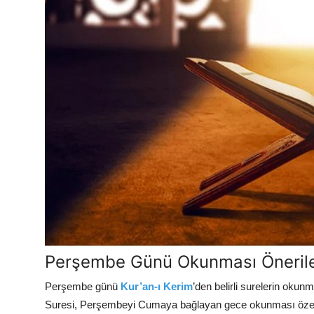
Perşembe Günü Okunması Önerile
Perşembe günü
Kur’an-ı Kerim
’den belirli surelerin oku
Suresi, Perşembeyi Cumaya bağlayan gece okunması özellik