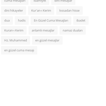
cuma mesajları
islamiyet
dini mesajlar
dini hikayeler
Kur'an-ı Kerim
kıssadan hisse
dua
hadis
En Güzel Cuma Mesajları
ibadet
Kuran-ı Kerim
anlamlı mesajlar
namaz duaları
Hz. Muhammed
en güzel mesajlar
en güzel cuma mesajı