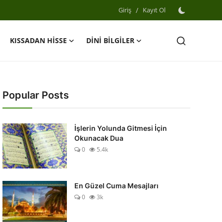
Giriş
/
Kayıt Ol
KISSADAN HİSSE
DİNİ BİLGİLER
Popular Posts
İşlerin Yolunda Gitmesi İçin
Okunacak Dua
0
5.4k
En Güzel Cuma Mesajları
0
3k