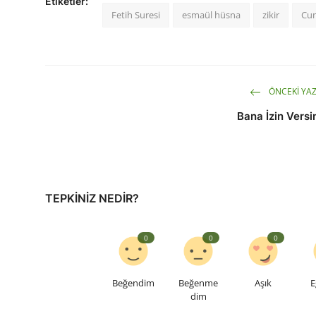
Etiketler:
Fetih Suresi
esmaül hüsna
zikir
Cum
ÖNCEKI YAZ
Bana İzin Versi
TEPKINIZ NEDIR?
0
0
0
Beğendim
Beğenme
Aşık
E
dim