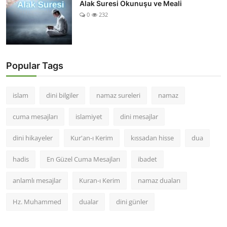
Alak Suresi Okunuşu ve Meali
0
232
Popular Tags
islam
dini bilgiler
namaz sureleri
namaz
cuma mesajları
islamiyet
dini mesajlar
dini hikayeler
Kur'an-ı Kerim
kıssadan hisse
dua
hadis
En Güzel Cuma Mesajları
ibadet
anlamlı mesajlar
Kuran-ı Kerim
namaz duaları
Hz. Muhammed
dualar
dini günler