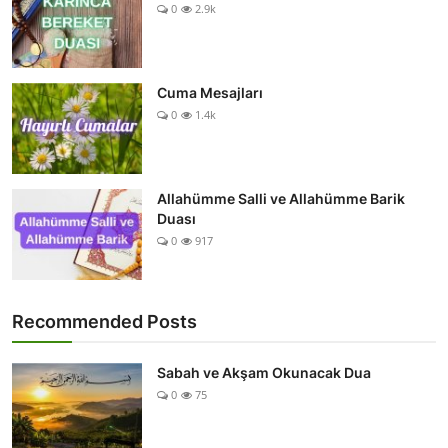
0
2.9k
Cuma Mesajları
0
1.4k
Allahümme Salli ve Allahümme Barik
Duası
0
917
Recommended Posts
Sabah ve Akşam Okunacak Dua
0
75