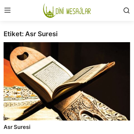
Etiket: Asr Suresi
Giriş
Kayıt Ol
İLETİŞİM
GÜNDEM
HAKKIMIZDA
DESTEKLİYORUM
SURELER
NAMAZ
Asr Suresi