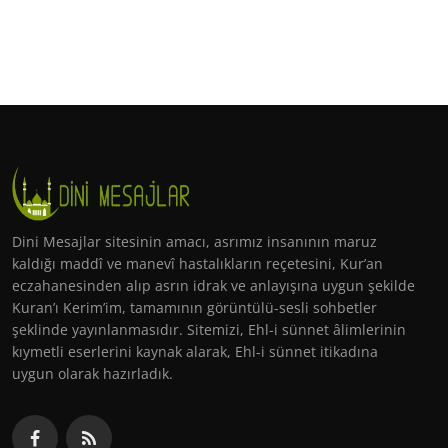
Dini Mesajlar sitesinin amacı, asrımız insanının maruz
kaldığı maddî ve manevî hastalıkların reçetesini, Kur’an
eczahanesinden alıp asrın idrak ve anlayışına uygun şekilde
Kuran’ı Kerim’im, tamamının görüntülü-sesli sohbetler
şeklinde yayınlanmasıdır. Sitemizi, Ehl-i sünnet âlimlerinin
kıymetli eserlerini kaynak alarak, Ehl-i sünnet itikadına
uygun olarak hazırladık.