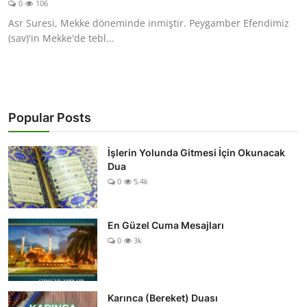
0
106
DUALAR
Asr Suresi, Mekke döneminde inmiştir. Peygamber Efendimiz
(sav)'in Mekke'de tebl...
KİMDİR?
DİNİ MESAJLAR
KISSADAN HİSSE
Popular Posts
DİNİ BİLGİLER
İşlerin Yolunda Gitmesi İçin Okunacak
Dua
0
5.4k
En Güzel Cuma Mesajları
0
3k
Karınca (Bereket) Duası