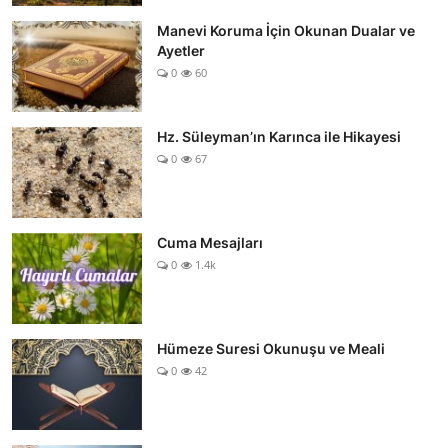
Manevi Koruma İçin Okunan Dualar ve
Ayetler
0
60
Hz. Süleyman’ın Karınca ile Hikayesi
0
67
Cuma Mesajları
0
1.4k
Hümeze Suresi Okunuşu ve Meali
0
42