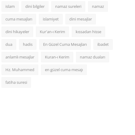
islam
dini bilgiler
namaz sureleri
namaz
cuma mesajları
islamiyet
dini mesajlar
dini hikayeler
Kur'an-ı Kerim
kıssadan hisse
dua
hadis
En Güzel Cuma Mesajları
ibadet
anlamlı mesajlar
Kuran-ı Kerim
namaz duaları
Hz. Muhammed
en güzel cuma mesajı
fatiha suresi