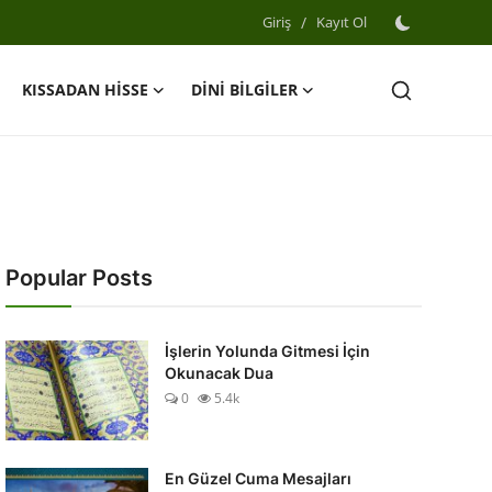
Giriş
/
Kayıt Ol
KISSADAN HİSSE
DİNİ BİLGİLER
Popular Posts
İşlerin Yolunda Gitmesi İçin
Okunacak Dua
0
5.4k
En Güzel Cuma Mesajları