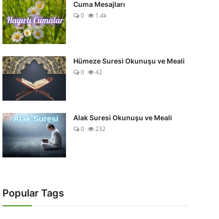
Cuma Mesajları
0
1.4k
Hümeze Suresi Okunuşu ve Meali
0
42
Alak Suresi Okunuşu ve Meali
0
232
Popular Tags