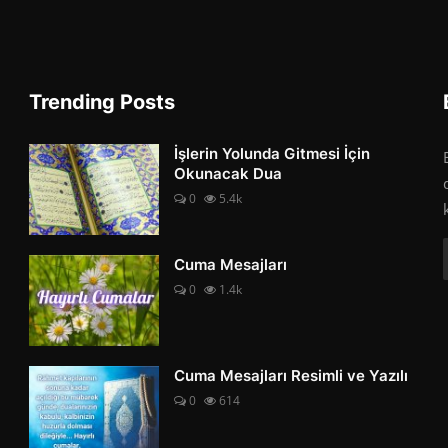
Trending Posts
İşlerin Yolunda Gitmesi İçin
Okunacak Dua
0
5.4k
Cuma Mesajları
0
1.4k
Cuma Mesajları Resimli ve Yazılı
0
614