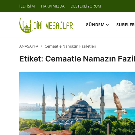
İLETİŞİM
HAKKIMIZDA
DESTEKLİYORUM
GÜNDEM
SURELER
Giriş
Kayıt Ol
ANASAYFA
Cemaatle Namazın Faziletleri
İLETİŞİM
Etiket: Cemaatle Namazın Fazil
GÜNDEM
HAKKIMIZDA
DESTEKLİYORUM
SURELER
NAMAZ