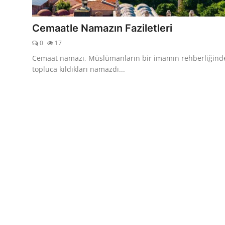
DUALAR
Cemaatle Namazın Faziletleri
KİMDİR?
0
17
DİNİ MESAJLAR
Cemaat namazı, Müslümanların bir imamın rehberliğind
topluca kıldıkları namazdı...
KISSADAN HİSSE
DİNİ BİLGİLER