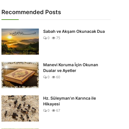
Recommended Posts
Sabah ve Akşam Okunacak Dua
0
75
Manevi Koruma İçin Okunan
Dualar ve Ayetler
0
60
Hz. Süleyman’ın Karınca ile
Hikayesi
0
67