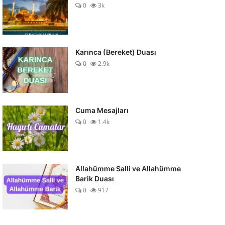
0
3k
Karınca (Bereket) Duası
0
2.9k
Cuma Mesajları
0
1.4k
Allahümme Salli ve Allahümme
Barik Duası
0
917