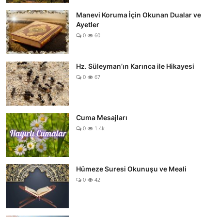
Manevi Koruma İçin Okunan Dualar ve
Ayetler
0
60
Hz. Süleyman’ın Karınca ile Hikayesi
0
67
Cuma Mesajları
0
1.4k
Hümeze Suresi Okunuşu ve Meali
0
42