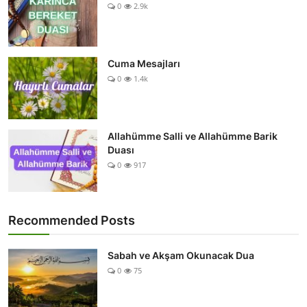
0
2.9k
Cuma Mesajları
0
1.4k
Allahümme Salli ve Allahümme Barik
Duası
0
917
Recommended Posts
Sabah ve Akşam Okunacak Dua
0
75