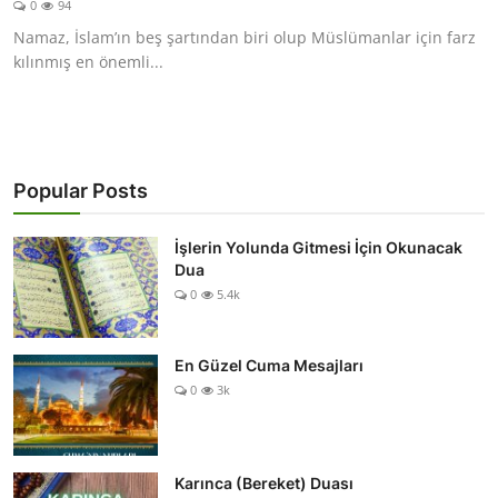
0
94
DUALAR
Namaz, İslam’ın beş şartından biri olup Müslümanlar için farz
kılınmış en önemli...
KİMDİR?
DİNİ MESAJLAR
KISSADAN HİSSE
Popular Posts
DİNİ BİLGİLER
İşlerin Yolunda Gitmesi İçin Okunacak
Dua
0
5.4k
En Güzel Cuma Mesajları
0
3k
Karınca (Bereket) Duası