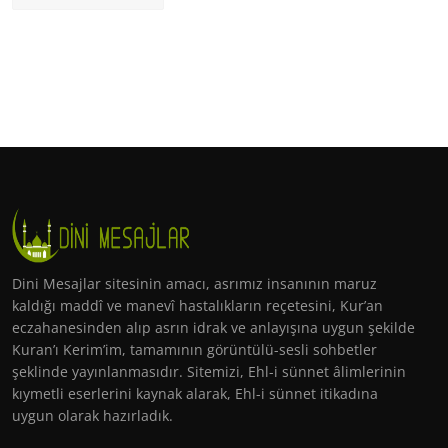
Dini Mesajlar sitesinin amacı, asrımız insanının maruz
kaldığı maddî ve manevî hastalıkların reçetesini, Kur’an
eczahanesinden alıp asrın idrak ve anlayışına uygun şekilde
Kuran’ı Kerim’im, tamamının görüntülü-sesli sohbetler
şeklinde yayınlanmasıdır. Sitemizi, Ehl-i sünnet âlimlerinin
kıymetli eserlerini kaynak alarak, Ehl-i sünnet itikadına
uygun olarak hazırladık.