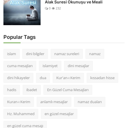
Alak Suresi Okunuşu ve Meali
0
232
Popular Tags
islam
dini bilgiler
namaz sureleri
namaz
cuma mesajları
islamiyet
dini mesajlar
dini hikayeler
dua
Kur'an-ı Kerim
kıssadan hisse
hadis
ibadet
En Güzel Cuma Mesajları
Kuran-ı Kerim
anlamlı mesajlar
namaz duaları
Hz. Muhammed
en güzel mesajlar
en güzel cuma mesajı