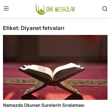
Etiket: Diyanet fetvaları
Giriş
Kayıt Ol
İLETİŞİM
GÜNDEM
HAKKIMIZDA
DESTEKLİYORUM
SURELER
NAMAZ
Namazda Okunan Surelerin Sıralaması