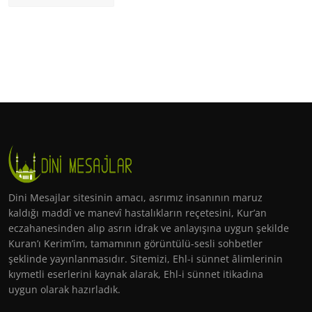
Dini Mesajlar sitesinin amacı, asrımız insanının maruz
kaldığı maddî ve manevî hastalıkların reçetesini, Kur’an
eczahanesinden alıp asrın idrak ve anlayışına uygun şekilde
Kuran’ı Kerim’im, tamamının görüntülü-sesli sohbetler
şeklinde yayınlanmasıdır. Sitemizi, Ehl-i sünnet âlimlerinin
kıymetli eserlerini kaynak alarak, Ehl-i sünnet itikadına
uygun olarak hazırladık.