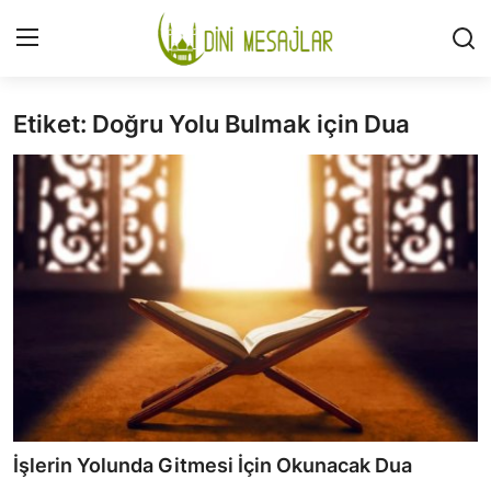
Etiket: Doğru Yolu Bulmak için Dua
Giriş
Kayıt Ol
İLETİŞİM
GÜNDEM
HAKKIMIZDA
DESTEKLİYORUM
SURELER
NAMAZ
İşlerin Yolunda Gitmesi İçin Okunacak Dua