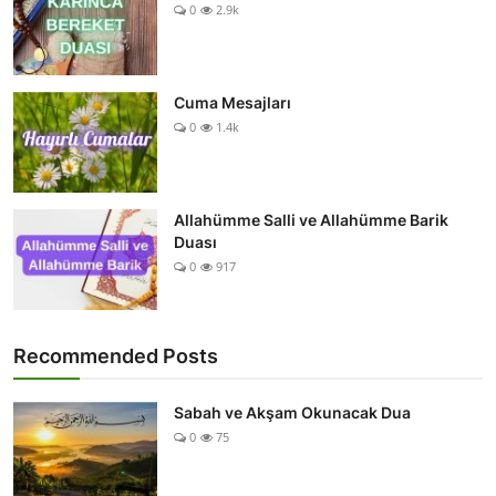
0
2.9k
Cuma Mesajları
0
1.4k
Allahümme Salli ve Allahümme Barik
Duası
0
917
Recommended Posts
Sabah ve Akşam Okunacak Dua
0
75