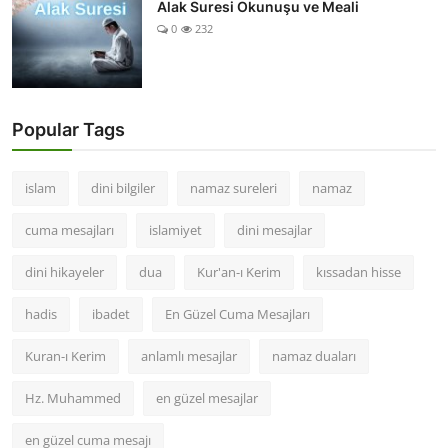
Alak Suresi Okunuşu ve Meali
0
232
Popular Tags
islam
dini bilgiler
namaz sureleri
namaz
cuma mesajları
islamiyet
dini mesajlar
dini hikayeler
dua
Kur'an-ı Kerim
kıssadan hisse
hadis
ibadet
En Güzel Cuma Mesajları
Kuran-ı Kerim
anlamlı mesajlar
namaz duaları
Hz. Muhammed
en güzel mesajlar
en güzel cuma mesajı