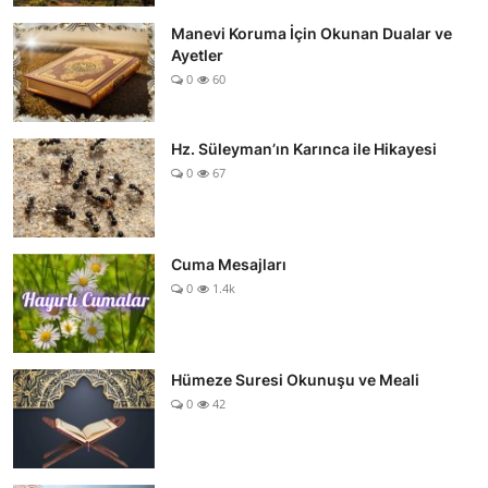
Manevi Koruma İçin Okunan Dualar ve
Ayetler
0
60
Hz. Süleyman’ın Karınca ile Hikayesi
0
67
Cuma Mesajları
0
1.4k
Hümeze Suresi Okunuşu ve Meali
0
42