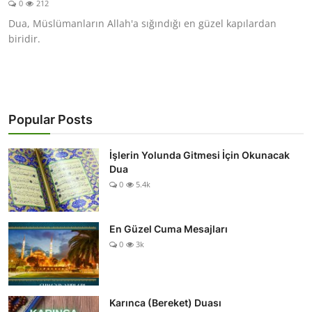
0
212
DUALAR
Dua, Müslümanların Allah'a sığındığı en güzel kapılardan
biridir.
KİMDİR?
DİNİ MESAJLAR
KISSADAN HİSSE
Popular Posts
DİNİ BİLGİLER
İşlerin Yolunda Gitmesi İçin Okunacak
Dua
0
5.4k
En Güzel Cuma Mesajları
0
3k
Karınca (Bereket) Duası