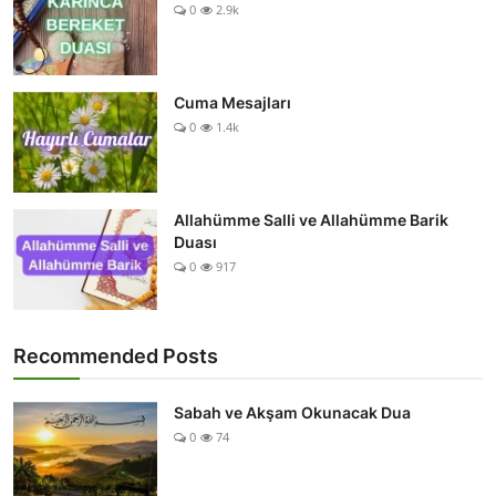
0
2.9k
Cuma Mesajları
0
1.4k
Allahümme Salli ve Allahümme Barik
Duası
0
917
Recommended Posts
Sabah ve Akşam Okunacak Dua
0
74