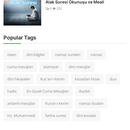
Alak Suresi Okunuşu ve Meali
0
232
Popular Tags
islam
dini bilgiler
namaz sureleri
namaz
cuma mesajları
islamiyet
dini mesajlar
dini hikayeler
Kur'an-ı Kerim
kıssadan hisse
dua
hadis
En Güzel Cuma Mesajları
ibadet
anlamlı mesajlar
Kuran-ı Kerim
namaz duaları
Hz. Muhammed
fatiha suresi
dini kıssalar