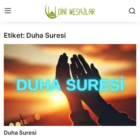
Etiket: Duha Suresi
Giriş
Kayıt Ol
İLETİŞİM
GÜNDEM
HAKKIMIZDA
DESTEKLİYORUM
SURELER
NAMAZ
Duha Suresi