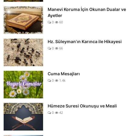
Manevi Koruma İçin Okunan Dualar ve
Ayetler
0
60
Hz. Süleyman’ın Karınca ile Hikayesi
0
66
Cuma Mesajları
0
1.4k
Hümeze Suresi Okunuşu ve Meali
0
42