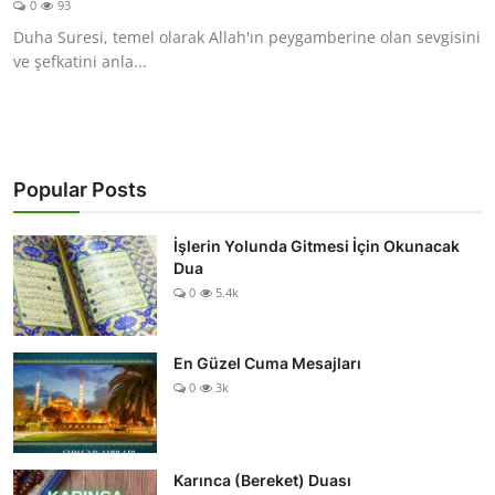
0
93
DUALAR
Duha Suresi, temel olarak Allah'ın peygamberine olan sevgisini
ve şefkatini anla...
KİMDİR?
DİNİ MESAJLAR
KISSADAN HİSSE
Popular Posts
DİNİ BİLGİLER
İşlerin Yolunda Gitmesi İçin Okunacak
Dua
0
5.4k
En Güzel Cuma Mesajları
0
3k
Karınca (Bereket) Duası