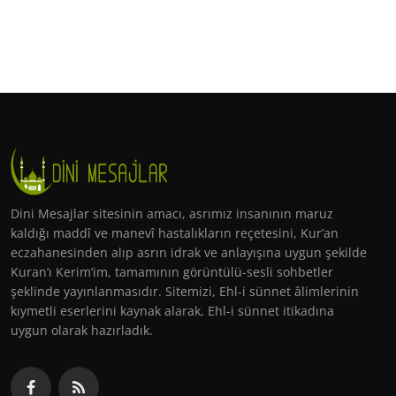
Dini Mesajlar sitesinin amacı, asrımız insanının maruz
kaldığı maddî ve manevî hastalıkların reçetesini, Kur’an
eczahanesinden alıp asrın idrak ve anlayışına uygun şekilde
Kuran’ı Kerim’im, tamamının görüntülü-sesli sohbetler
şeklinde yayınlanmasıdır. Sitemizi, Ehl-i sünnet âlimlerinin
kıymetli eserlerini kaynak alarak, Ehl-i sünnet itikadına
uygun olarak hazırladık.