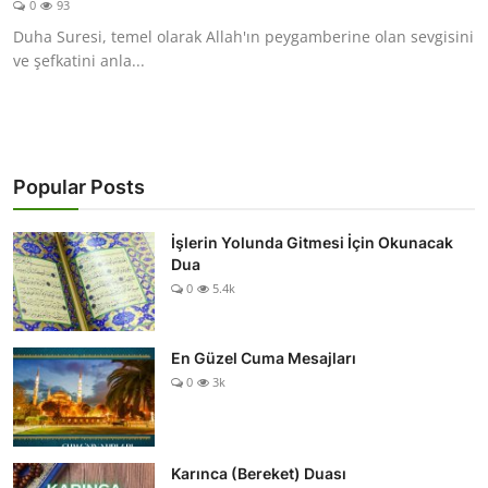
0
93
DUALAR
Duha Suresi, temel olarak Allah'ın peygamberine olan sevgisini
ve şefkatini anla...
KİMDİR?
DİNİ MESAJLAR
KISSADAN HİSSE
Popular Posts
DİNİ BİLGİLER
İşlerin Yolunda Gitmesi İçin Okunacak
Dua
0
5.4k
En Güzel Cuma Mesajları
0
3k
Karınca (Bereket) Duası