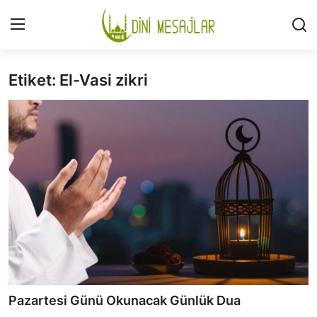
Etiket: El-Vasi zikri
Giriş
Kayıt Ol
İLETİŞİM
GÜNDEM
HAKKIMIZDA
DESTEKLİYORUM
SURELER
NAMAZ
Pazartesi Günü Okunacak Günlük Dua