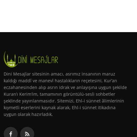
Dini Mesajlar sitesinin amacı, asrımız insanının maruz
kaldığı maddî ve manevî hastalıkların reçetesini, Kur’an
eczahanesinden alıp asrın idrak ve anlayışına uygun şekilde
Kuran’ı Kerim’im, tamamının görüntülü-sesli sohbetler
şeklinde yayınlanmasıdır. Sitemizi, Ehl-i sünnet âlimlerinin
kıymetli eserlerini kaynak alarak, Ehl-i sünnet itikadına
uygun olarak hazırladık.