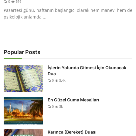
0
519
DUALAR
Pazartesi günü, haftanın başlangıcı olarak hem manevi hem de
psikolojik anlamda ...
KİMDİR?
DİNİ MESAJLAR
KISSADAN HİSSE
Popular Posts
DİNİ BİLGİLER
İşlerin Yolunda Gitmesi İçin Okunacak
Dua
0
5.4k
En Güzel Cuma Mesajları
0
3k
Karınca (Bereket) Duası