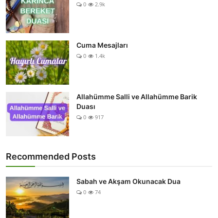
0
2.9k
Cuma Mesajları
0
1.4k
Allahümme Salli ve Allahümme Barik
Duası
0
917
Recommended Posts
Sabah ve Akşam Okunacak Dua
0
74