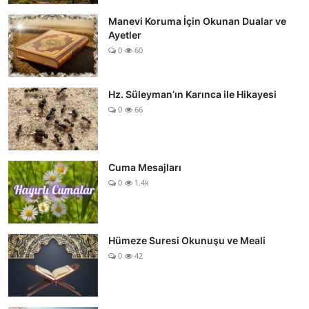
Manevi Koruma İçin Okunan Dualar ve
Ayetler
0
60
Hz. Süleyman’ın Karınca ile Hikayesi
0
66
Cuma Mesajları
0
1.4k
Hümeze Suresi Okunuşu ve Meali
0
42