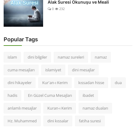
Alak Suresi Okunuşu ve Meali
0
232
Popular Tags
islam
dini bilgiler
namaz sureleri
namaz
cuma mesajları
islamiyet
dini mesajlar
dini hikayeler
Kur'an-ı Kerim
kıssadan hisse
dua
hadis
En Güzel Cuma Mesajları
ibadet
anlamlı mesajlar
Kuran-ı Kerim
namaz duaları
Hz. Muhammed
dini kıssalar
fatiha suresi