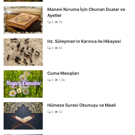
Manevi Koruma İçin Okunan Dualar ve
Ayetler
0
60
Hz. Süleyman’ın Karınca ile Hikayesi
0
65
Cuma Mesajları
0
1.4k
Hümeze Suresi Okunuşu ve Meali
0
42