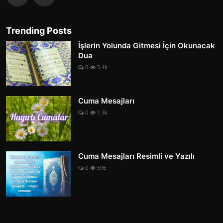
Trending Posts
İşlerin Yolunda Gitmesi İçin Okunacak
Dua
0
5.4k
Cuma Mesajları
0
1.3k
Cuma Mesajları Resimli ve Yazılı
0
596