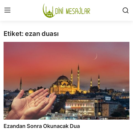
Etiket: ezan duası
Giriş
Kayıt Ol
İLETİŞİM
GÜNDEM
HAKKIMIZDA
DESTEKLİYORUM
SURELER
NAMAZ
Ezandan Sonra Okunacak Dua