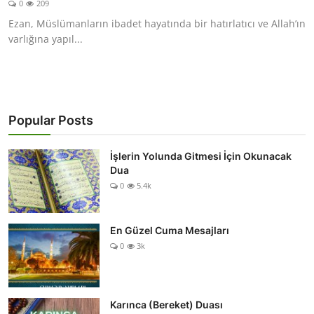
0
209
DUALAR
Ezan, Müslümanların ibadet hayatında bir hatırlatıcı ve Allah’ın
varlığına yapıl...
KİMDİR?
DİNİ MESAJLAR
KISSADAN HİSSE
Popular Posts
DİNİ BİLGİLER
İşlerin Yolunda Gitmesi İçin Okunacak
Dua
0
5.4k
En Güzel Cuma Mesajları
0
3k
Karınca (Bereket) Duası