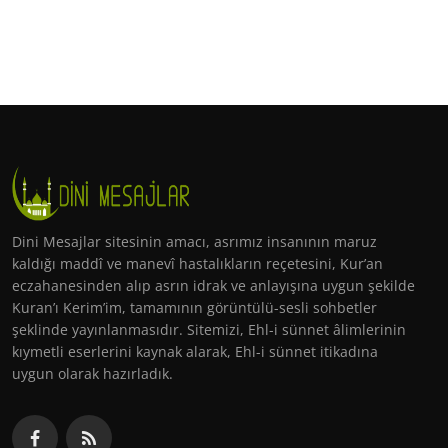
Dini Mesajlar sitesinin amacı, asrımız insanının maruz
kaldığı maddî ve manevî hastalıkların reçetesini, Kur’an
eczahanesinden alıp asrın idrak ve anlayışına uygun şekilde
Kuran’ı Kerim’im, tamamının görüntülü-sesli sohbetler
şeklinde yayınlanmasıdır. Sitemizi, Ehl-i sünnet âlimlerinin
kıymetli eserlerini kaynak alarak, Ehl-i sünnet itikadına
uygun olarak hazırladık.