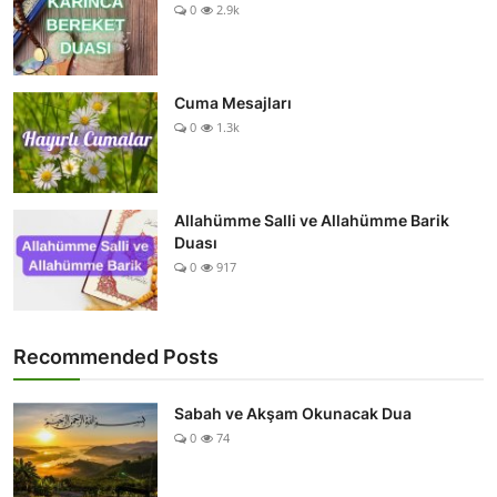
0
2.9k
Cuma Mesajları
0
1.3k
Allahümme Salli ve Allahümme Barik
Duası
0
917
Recommended Posts
Sabah ve Akşam Okunacak Dua
0
74