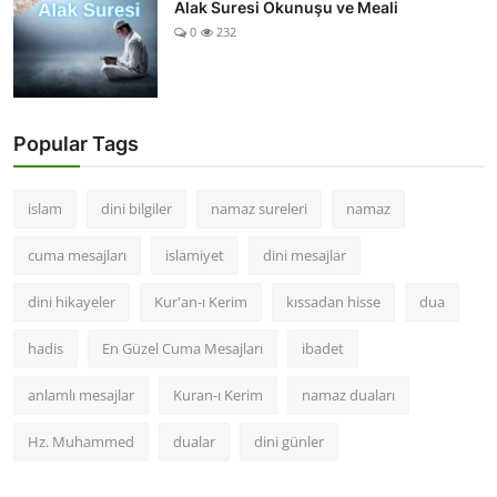
Alak Suresi Okunuşu ve Meali
0
232
Popular Tags
islam
dini bilgiler
namaz sureleri
namaz
cuma mesajları
islamiyet
dini mesajlar
dini hikayeler
Kur'an-ı Kerim
kıssadan hisse
dua
hadis
En Güzel Cuma Mesajları
ibadet
anlamlı mesajlar
Kuran-ı Kerim
namaz duaları
Hz. Muhammed
dualar
dini günler