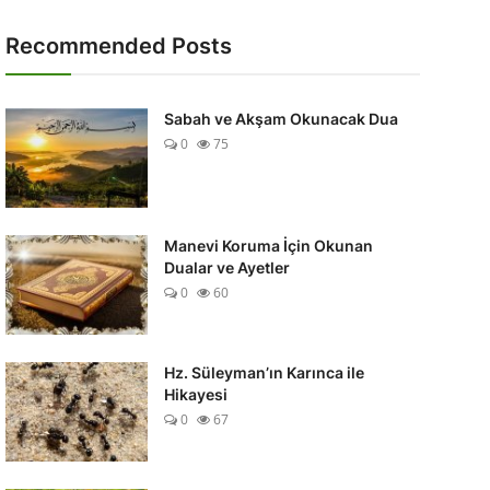
Recommended Posts
Sabah ve Akşam Okunacak Dua
0
75
Manevi Koruma İçin Okunan
Dualar ve Ayetler
0
60
Hz. Süleyman’ın Karınca ile
Hikayesi
0
67