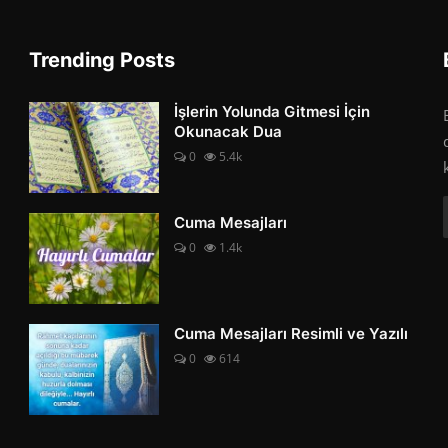
Trending Posts
İşlerin Yolunda Gitmesi İçin
Okunacak Dua
0
5.4k
Cuma Mesajları
0
1.4k
Cuma Mesajları Resimli ve Yazılı
0
614