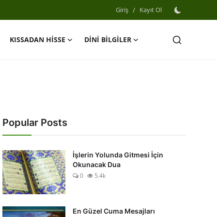
Giriş
/
Kayıt Ol
KISSADAN HİSSE
DİNİ BİLGİLER
Popular Posts
İşlerin Yolunda Gitmesi İçin
Okunacak Dua
0
5.4k
En Güzel Cuma Mesajları