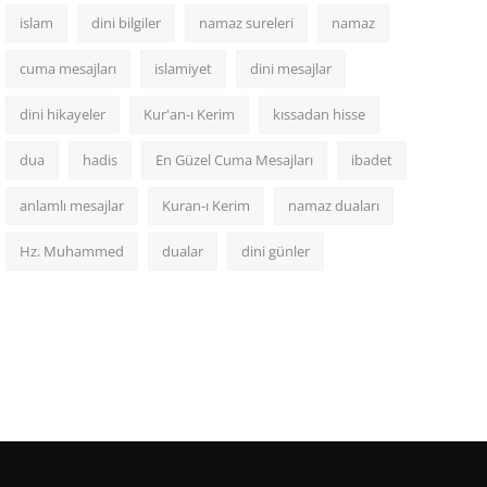
islam
dini bilgiler
namaz sureleri
namaz
cuma mesajları
islamiyet
dini mesajlar
dini hikayeler
Kur'an-ı Kerim
kıssadan hisse
dua
hadis
En Güzel Cuma Mesajları
ibadet
anlamlı mesajlar
Kuran-ı Kerim
namaz duaları
Hz. Muhammed
dualar
dini günler