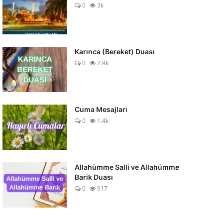
0
3k
Karınca (Bereket) Duası
0
2.9k
Cuma Mesajları
0
1.4k
Allahümme Salli ve Allahümme
Barik Duası
0
917