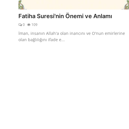
DUALAR
Fatiha Suresi'nin Önemi ve Anlamı
KİMDİR?
0
109
DİNİ MESAJLAR
İman, insanın Allah'a olan inancını ve O'nun emirlerine
olan bağlılığını ifade e...
KISSADAN HİSSE
DİNİ BİLGİLER