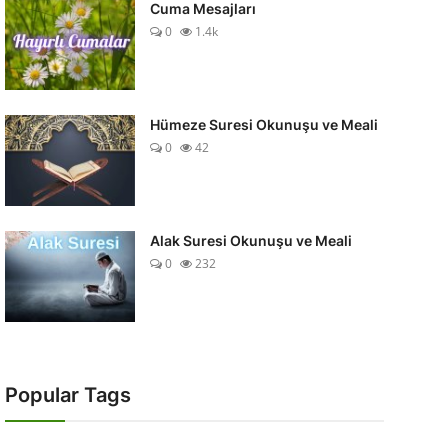
Cuma Mesajları
0
1.4k
Hümeze Suresi Okunuşu ve Meali
0
42
Alak Suresi Okunuşu ve Meali
0
232
Popular Tags