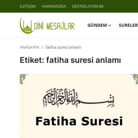
İLETİŞİM
HAKKIMIZDA
DESTEKLİYORUM
GÜNDEM
SURELER
Giriş
Kayıt Ol
ANASAYFA
fatiha suresi anlamı
İLETİŞİM
Etiket: fatiha suresi anlamı
GÜNDEM
HAKKIMIZDA
DESTEKLİYORUM
SURELER
NAMAZ