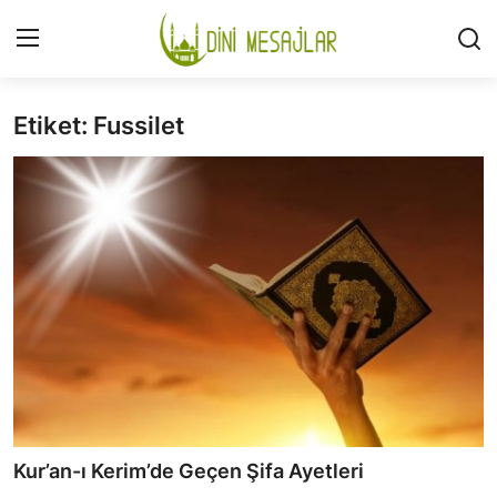
Etiket: Fussilet
Giriş
Kayıt Ol
İLETİŞİM
GÜNDEM
HAKKIMIZDA
DESTEKLİYORUM
SURELER
NAMAZ
Kur’an-ı Kerim’de Geçen Şifa Ayetleri