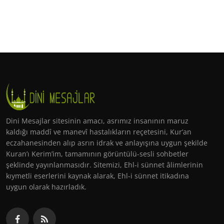
Dini Mesajlar sitesinin amacı, asrımız insanının maruz
kaldığı maddî ve manevî hastalıkların reçetesini, Kur’an
eczahanesinden alıp asrın idrak ve anlayışına uygun şekilde
Kuran’ı Kerim’im, tamamının görüntülü-sesli sohbetler
şeklinde yayınlanmasıdır. Sitemizi, Ehl-i sünnet âlimlerinin
kıymetli eserlerini kaynak alarak, Ehl-i sünnet itikadına
uygun olarak hazırladık.