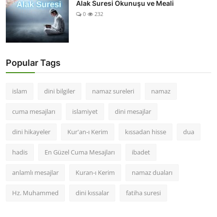
Alak Suresi Okunuşu ve Meali
0
232
Popular Tags
islam
dini bilgiler
namaz sureleri
namaz
cuma mesajları
islamiyet
dini mesajlar
dini hikayeler
Kur'an-ı Kerim
kıssadan hisse
dua
hadis
En Güzel Cuma Mesajları
ibadet
anlamlı mesajlar
Kuran-ı Kerim
namaz duaları
Hz. Muhammed
dini kıssalar
fatiha suresi