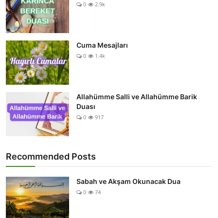
0
2.9k
Cuma Mesajları
0
1.4k
Allahümme Salli ve Allahümme Barik
Duası
0
917
Recommended Posts
Sabah ve Akşam Okunacak Dua
0
74