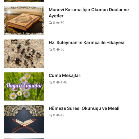
Manevi Koruma İçin Okunan Dualar ve
Ayetler
0
60
Hz. Süleyman’ın Karınca ile Hikayesi
0
66
Cuma Mesajları
0
1.4k
Hümeze Suresi Okunuşu ve Meali
0
42