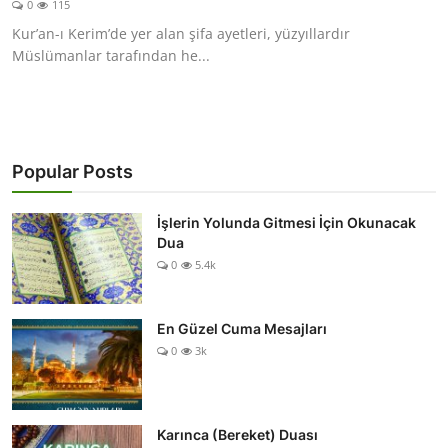
0
115
DUALAR
Kur’an-ı Kerim’de yer alan şifa ayetleri, yüzyıllardır
Müslümanlar tarafından he...
KİMDİR?
DİNİ MESAJLAR
KISSADAN HİSSE
Popular Posts
DİNİ BİLGİLER
İşlerin Yolunda Gitmesi İçin Okunacak
Dua
0
5.4k
En Güzel Cuma Mesajları
0
3k
Karınca (Bereket) Duası