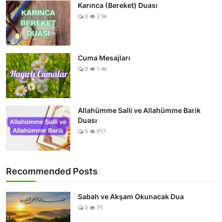
Karınca (Bereket) Duası
0
2.9k
Cuma Mesajları
0
1.4k
Allahümme Salli ve Allahümme Barik
Duası
0
917
Recommended Posts
Sabah ve Akşam Okunacak Dua
0
75