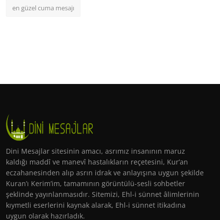
en güzel cuma mesajı
Dini Mesajlar sitesinin amacı, asrımız insanının maruz
kaldığı maddî ve manevî hastalıkların reçetesini, Kur’an
eczahanesinden alıp asrın idrak ve anlayışına uygun şekilde
Kuran’ı Kerim’im, tamamının görüntülü-sesli sohbetler
şeklinde yayınlanmasıdır. Sitemizi, Ehl-i sünnet âlimlerinin
kıymetli eserlerini kaynak alarak, Ehl-i sünnet itikadına
uygun olarak hazırladık.