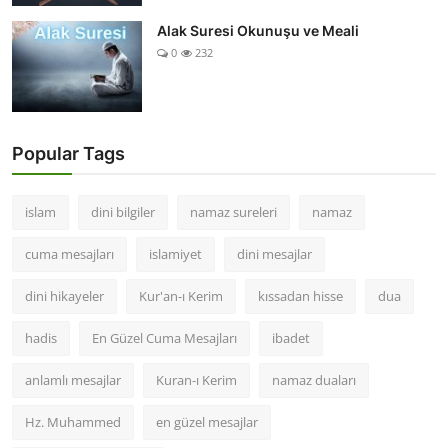
Alak Suresi Okunuşu ve Meali
0
232
Popular Tags
islam
dini bilgiler
namaz sureleri
namaz
cuma mesajları
islamiyet
dini mesajlar
dini hikayeler
Kur'an-ı Kerim
kıssadan hisse
dua
hadis
En Güzel Cuma Mesajları
ibadet
anlamlı mesajlar
Kuran-ı Kerim
namaz duaları
Hz. Muhammed
en güzel mesajlar