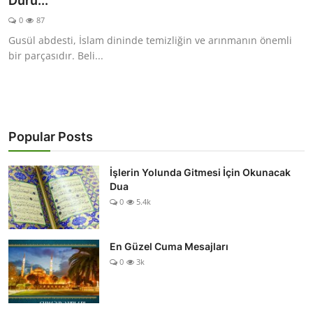
Duru...
DUALAR
0
87
Gusül abdesti, İslam dininde temizliğin ve arınmanın önemli
KİMDİR?
bir parçasıdır. Beli...
DİNİ MESAJLAR
KISSADAN HİSSE
Popular Posts
DİNİ BİLGİLER
İşlerin Yolunda Gitmesi İçin Okunacak
Dua
0
5.4k
En Güzel Cuma Mesajları
0
3k