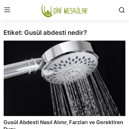
Etiket: Gusül abdesti nedir?
Giriş
Kayıt Ol
İLETİŞİM
GÜNDEM
HAKKIMIZDA
DESTEKLİYORUM
SURELER
NAMAZ
Gusül Abdesti Nasıl Alınır, Farzları ve Gerektiren