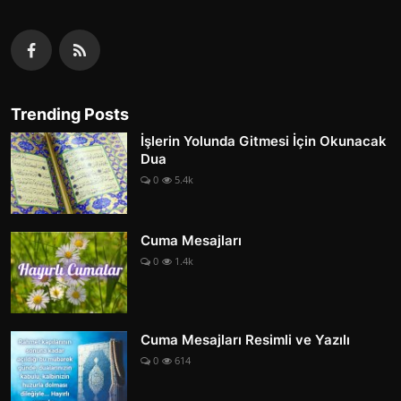
Trending Posts
İşlerin Yolunda Gitmesi İçin Okunacak
Dua
0
5.4k
Cuma Mesajları
0
1.4k
Cuma Mesajları Resimli ve Yazılı
0
614