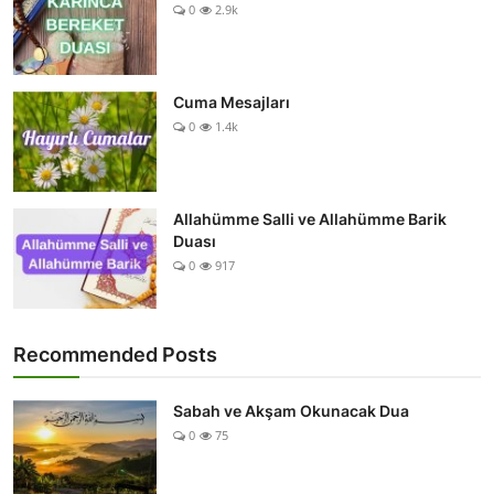
0
2.9k
Cuma Mesajları
0
1.4k
Allahümme Salli ve Allahümme Barik
Duası
0
917
Recommended Posts
Sabah ve Akşam Okunacak Dua
0
75