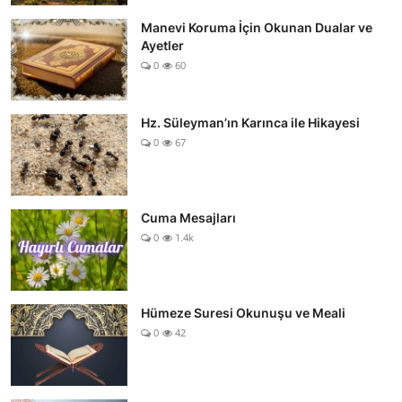
Manevi Koruma İçin Okunan Dualar ve
Ayetler
0
60
Hz. Süleyman’ın Karınca ile Hikayesi
0
67
Cuma Mesajları
0
1.4k
Hümeze Suresi Okunuşu ve Meali
0
42