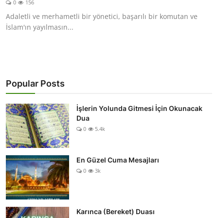
0
156
DUALAR
Adaletli ve merhametli bir yönetici, başarılı bir komutan ve
İslam'ın yayılmasın...
KİMDİR?
DİNİ MESAJLAR
KISSADAN HİSSE
Popular Posts
DİNİ BİLGİLER
İşlerin Yolunda Gitmesi İçin Okunacak
Dua
0
5.4k
En Güzel Cuma Mesajları
0
3k
Karınca (Bereket) Duası