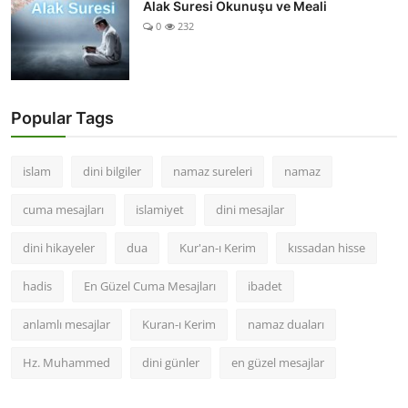
Alak Suresi Okunuşu ve Meali
0
232
Popular Tags
islam
dini bilgiler
namaz sureleri
namaz
cuma mesajları
islamiyet
dini mesajlar
dini hikayeler
dua
Kur'an-ı Kerim
kıssadan hisse
hadis
En Güzel Cuma Mesajları
ibadet
anlamlı mesajlar
Kuran-ı Kerim
namaz duaları
Hz. Muhammed
dini günler
en güzel mesajlar