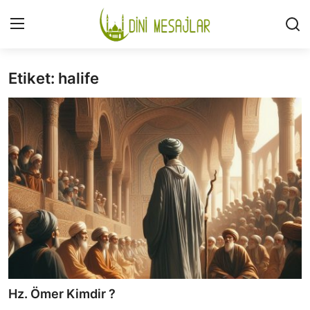
Etiket: halife
Giriş
Kayıt Ol
İLETİŞİM
GÜNDEM
HAKKIMIZDA
DESTEKLİYORUM
SURELER
NAMAZ
Hz. Ömer Kimdir ?