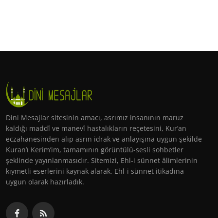
Dini Mesajlar sitesinin amacı, asrımız insanının maruz
kaldığı maddî ve manevî hastalıkların reçetesini, Kur’an
eczahanesinden alıp asrın idrak ve anlayışına uygun şekilde
Kuran’ı Kerim’im, tamamının görüntülü-sesli sohbetler
şeklinde yayınlanmasıdır. Sitemizi, Ehl-i sünnet âlimlerinin
kıymetli eserlerini kaynak alarak, Ehl-i sünnet itikadına
uygun olarak hazırladık.