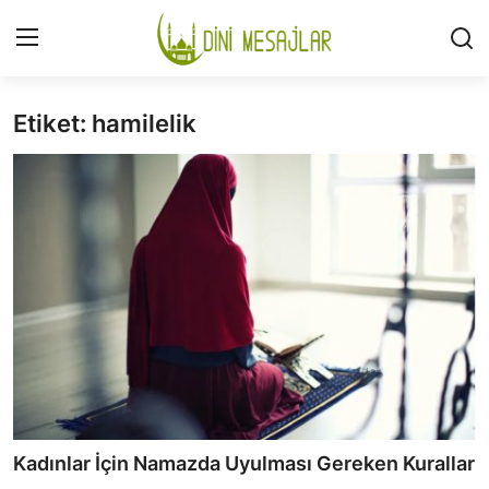
Etiket: hamilelik
Giriş
Kayıt Ol
İLETİŞİM
GÜNDEM
HAKKIMIZDA
DESTEKLİYORUM
SURELER
NAMAZ
Kadınlar İçin Namazda Uyulması Gereken Kurallar