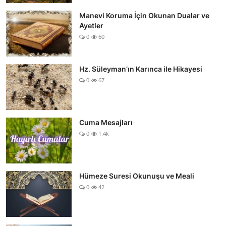
Manevi Koruma İçin Okunan Dualar ve
Ayetler
0
60
Hz. Süleyman’ın Karınca ile Hikayesi
0
67
Cuma Mesajları
0
1.4k
Hümeze Suresi Okunuşu ve Meali
0
42