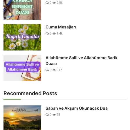
0
2.9k
Cuma Mesajları
0
1.4k
Allahümme Salli ve Allahümme Barik
Duası
0
917
Recommended Posts
Sabah ve Akşam Okunacak Dua
0
75