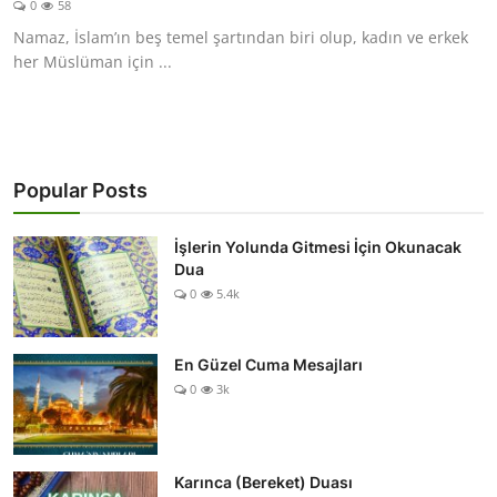
0
58
DUALAR
Namaz, İslam’ın beş temel şartından biri olup, kadın ve erkek
her Müslüman için ...
KİMDİR?
DİNİ MESAJLAR
KISSADAN HİSSE
Popular Posts
DİNİ BİLGİLER
İşlerin Yolunda Gitmesi İçin Okunacak
Dua
0
5.4k
En Güzel Cuma Mesajları
0
3k
Karınca (Bereket) Duası