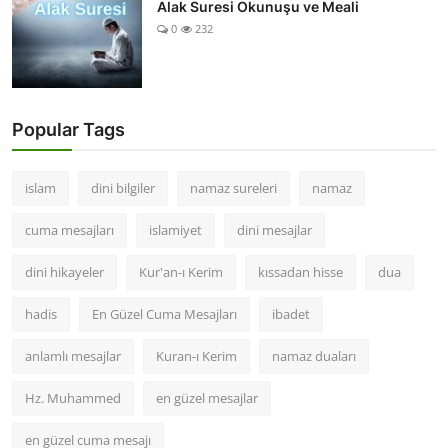
Alak Suresi Okunuşu ve Meali
0
232
Popular Tags
islam
dini bilgiler
namaz sureleri
namaz
cuma mesajları
islamiyet
dini mesajlar
dini hikayeler
Kur'an-ı Kerim
kıssadan hisse
dua
hadis
En Güzel Cuma Mesajları
ibadet
anlamlı mesajlar
Kuran-ı Kerim
namaz duaları
Hz. Muhammed
en güzel mesajlar
en güzel cuma mesajı