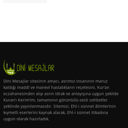
Dini Mesajlar sitesinin amacı, asrımız insanının maruz
kaldığı maddî ve manevî hastalıkların reçetesini, Kur’an
eczahanesinden alıp asrın idrak ve anlayışına uygun şekilde
Kuran’ı Kerim’im, tamamının görüntülü-sesli sohbetler
şeklinde yayınlanmasıdır. Sitemizi, Ehl-i sünnet âlimlerinin
kıymetli eserlerini kaynak alarak, Ehl-i sünnet itikadına
uygun olarak hazırladık.