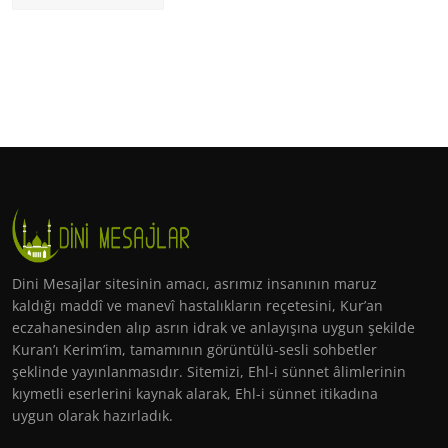
Dini Mesajlar sitesinin amacı, asrımız insanının maruz
kaldığı maddî ve manevî hastalıkların reçetesini, Kur’an
eczahanesinden alıp asrın idrak ve anlayışına uygun şekilde
Kuran’ı Kerim’im, tamamının görüntülü-sesli sohbetler
şeklinde yayınlanmasıdır. Sitemizi, Ehl-i sünnet âlimlerinin
kıymetli eserlerini kaynak alarak, Ehl-i sünnet itikadına
uygun olarak hazırladık.