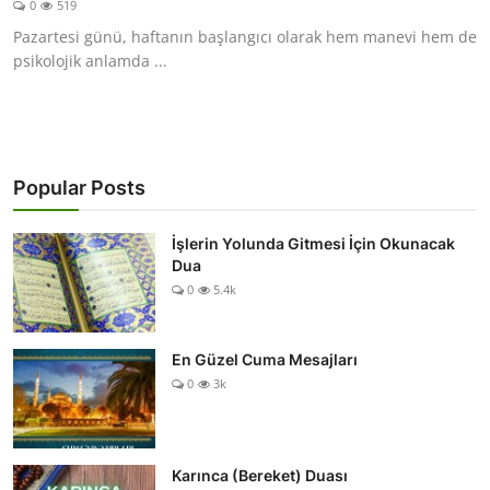
0
519
DUALAR
Pazartesi günü, haftanın başlangıcı olarak hem manevi hem de
psikolojik anlamda ...
KİMDİR?
DİNİ MESAJLAR
KISSADAN HİSSE
Popular Posts
DİNİ BİLGİLER
İşlerin Yolunda Gitmesi İçin Okunacak
Dua
0
5.4k
En Güzel Cuma Mesajları
0
3k
Karınca (Bereket) Duası