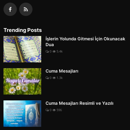
Trending Posts
İşlerin Yolunda Gitmesi İçin Okunacak
Dua
0
5.4k
Cuma Mesajları
0
1.3k
Cuma Mesajları Resimli ve Yazılı
0
596