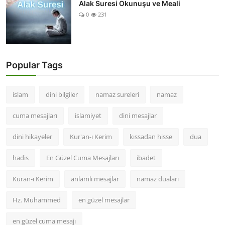
Alak Suresi Okunuşu ve Meali
0
231
Popular Tags
islam
dini bilgiler
namaz sureleri
namaz
cuma mesajları
islamiyet
dini mesajlar
dini hikayeler
Kur'an-ı Kerim
kıssadan hisse
dua
hadis
En Güzel Cuma Mesajları
ibadet
Kuran-ı Kerim
anlamlı mesajlar
namaz duaları
Hz. Muhammed
en güzel mesajlar
en güzel cuma mesajı