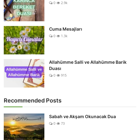
0
2.9k
Cuma Mesajları
0
1.3k
Allahümme Salli ve Allahümme Barik
Duası
0
915
Recommended Posts
Sabah ve Akşam Okunacak Dua
0
73