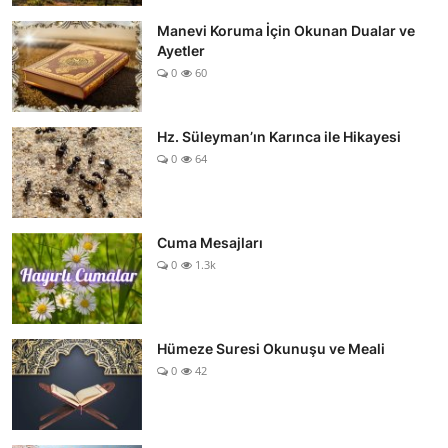
Manevi Koruma İçin Okunan Dualar ve
Ayetler
0
60
Hz. Süleyman’ın Karınca ile Hikayesi
0
64
Cuma Mesajları
0
1.3k
Hümeze Suresi Okunuşu ve Meali
0
42