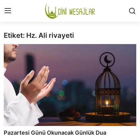
Etiket: Hz. Ali rivayeti
Giriş
Kayıt Ol
İLETİŞİM
GÜNDEM
HAKKIMIZDA
DESTEKLİYORUM
SURELER
NAMAZ
Pazartesi Günü Okunacak Günlük Dua