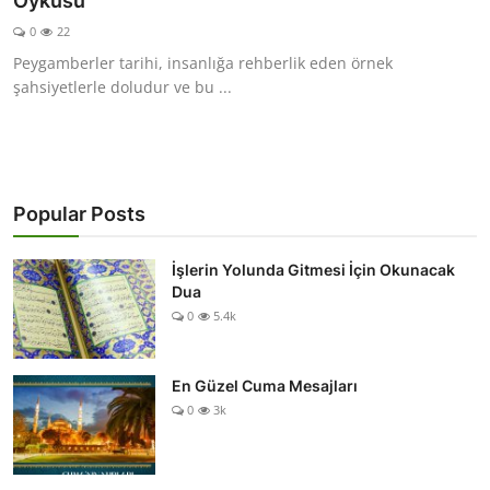
Öyküsü
DUALAR
0
22
Peygamberler tarihi, insanlığa rehberlik eden örnek
KİMDİR?
şahsiyetlerle doludur ve bu ...
DİNİ MESAJLAR
KISSADAN HİSSE
Popular Posts
DİNİ BİLGİLER
İşlerin Yolunda Gitmesi İçin Okunacak
Dua
0
5.4k
En Güzel Cuma Mesajları
0
3k