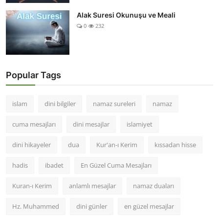
Alak Suresi Okunuşu ve Meali
0
232
Popular Tags
islam
dini bilgiler
namaz sureleri
namaz
cuma mesajları
dini mesajlar
islamiyet
dini hikayeler
dua
Kur'an-ı Kerim
kıssadan hisse
hadis
ibadet
En Güzel Cuma Mesajları
Kuran-ı Kerim
anlamlı mesajlar
namaz duaları
Hz. Muhammed
dini günler
en güzel mesajlar