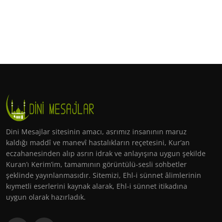
Dini Mesajlar sitesinin amacı, asrımız insanının maruz
kaldığı maddî ve manevî hastalıkların reçetesini, Kur’an
eczahanesinden alıp asrın idrak ve anlayışına uygun şekilde
Kuran’ı Kerim’im, tamamının görüntülü-sesli sohbetler
şeklinde yayınlanmasıdır. Sitemizi, Ehl-i sünnet âlimlerinin
kıymetli eserlerini kaynak alarak, Ehl-i sünnet itikadına
uygun olarak hazırladık.