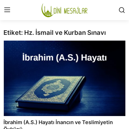
Etiket: Hz. İsmail ve Kurban Sınavı
Giriş
Kayıt Ol
İLETİŞİM
GÜNDEM
HAKKIMIZDA
DESTEKLİYORUM
SURELER
NAMAZ
İbrahim (A.S.) Hayatı İnancın ve Teslimiyetin