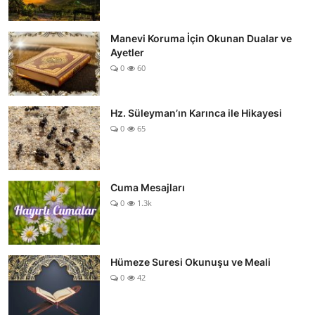
Manevi Koruma İçin Okunan Dualar ve
Ayetler
0
60
Hz. Süleyman’ın Karınca ile Hikayesi
0
65
Cuma Mesajları
0
1.3k
Hümeze Suresi Okunuşu ve Meali
0
42