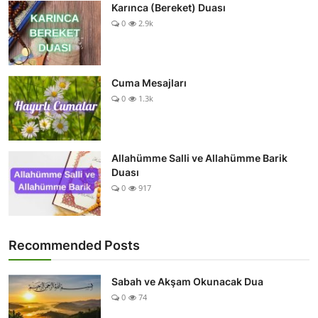
Karınca (Bereket) Duası
0
2.9k
Cuma Mesajları
0
1.3k
Allahümme Salli ve Allahümme Barik
Duası
0
917
Recommended Posts
Sabah ve Akşam Okunacak Dua
0
74