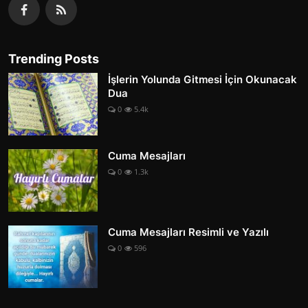
Trending Posts
İşlerin Yolunda Gitmesi İçin Okunacak
Dua
0
5.4k
Cuma Mesajları
0
1.3k
Cuma Mesajları Resimli ve Yazılı
0
596