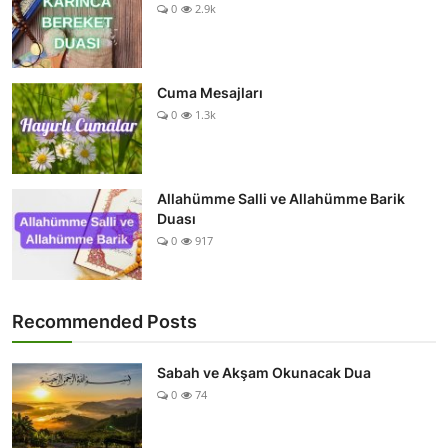
0
2.9k
Cuma Mesajları
0
1.3k
Allahümme Salli ve Allahümme Barik
Duası
0
917
Recommended Posts
Sabah ve Akşam Okunacak Dua
0
74