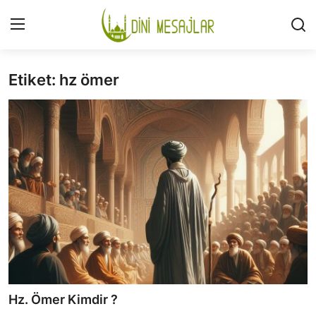
Etiket: hz ömer
Giriş
Kayıt Ol
İLETİŞİM
GÜNDEM
HAKKIMIZDA
DESTEKLİYORUM
SURELER
NAMAZ
Hz. Ömer Kimdir ?