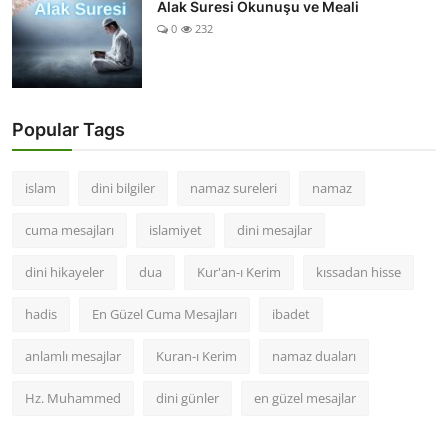
Alak Suresi Okunuşu ve Meali
0
232
Popular Tags
islam
dini bilgiler
namaz sureleri
namaz
cuma mesajları
islamiyet
dini mesajlar
dini hikayeler
dua
Kur'an-ı Kerim
kıssadan hisse
hadis
En Güzel Cuma Mesajları
ibadet
anlamlı mesajlar
Kuran-ı Kerim
namaz duaları
Hz. Muhammed
dini günler
en güzel mesajlar