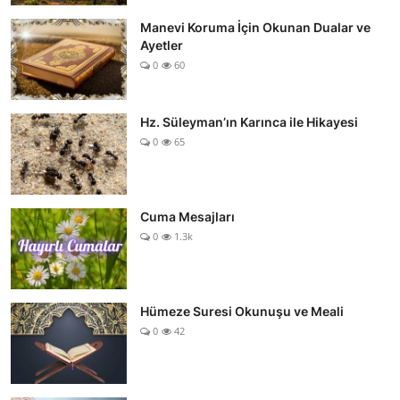
Manevi Koruma İçin Okunan Dualar ve
Ayetler
0
60
Hz. Süleyman’ın Karınca ile Hikayesi
0
65
Cuma Mesajları
0
1.3k
Hümeze Suresi Okunuşu ve Meali
0
42