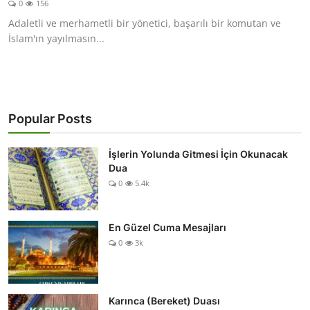
0
156
DUALAR
Adaletli ve merhametli bir yönetici, başarılı bir komutan ve
İslam'ın yayılmasın...
KİMDİR?
DİNİ MESAJLAR
KISSADAN HİSSE
Popular Posts
DİNİ BİLGİLER
İşlerin Yolunda Gitmesi İçin Okunacak
Dua
0
5.4k
En Güzel Cuma Mesajları
0
3k
Karınca (Bereket) Duası