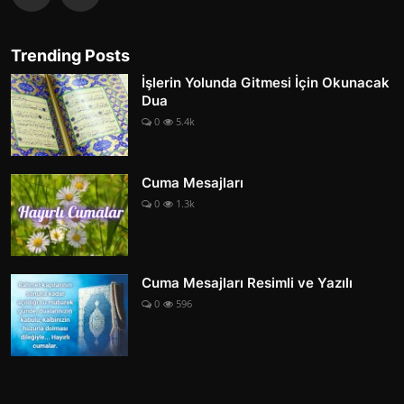
Trending Posts
İşlerin Yolunda Gitmesi İçin Okunacak
Dua
0
5.4k
Cuma Mesajları
0
1.3k
Cuma Mesajları Resimli ve Yazılı
0
596