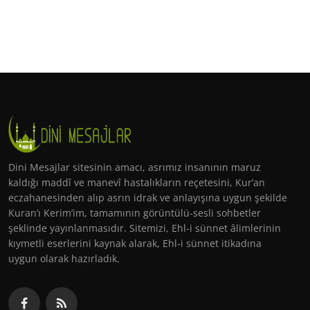
Dini Mesajlar sitesinin amacı, asrımız insanının maruz
kaldığı maddî ve manevî hastalıkların reçetesini, Kur’an
eczahanesinden alıp asrın idrak ve anlayışına uygun şekilde
Kuran’ı Kerim’im, tamamının görüntülü-sesli sohbetler
şeklinde yayınlanmasıdır. Sitemizi, Ehl-i sünnet âlimlerinin
kıymetli eserlerini kaynak alarak, Ehl-i sünnet itikadına
uygun olarak hazırladık.