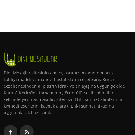
Dini Mesajlar sitesinin amacı, asrımız insanının maruz
kaldığı maddî ve manevî hastalıkların reçetesini, Kur’an
eczahanesinden alıp asrın idrak ve anlayışına uygun şekilde
Kuran’ı Kerim’im, tamamının görüntülü-sesli sohbetler
şeklinde yayınlanmasıdır. Sitemizi, Ehl-i sünnet âlimlerinin
kıymetli eserlerini kaynak alarak, Ehl-i sünnet itikadına
uygun olarak hazırladık.