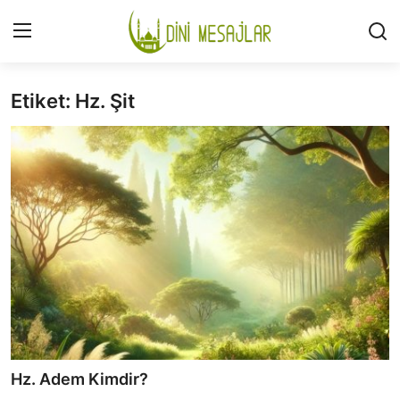
Etiket: Hz. Şit
Giriş
Kayıt Ol
İLETİŞİM
GÜNDEM
HAKKIMIZDA
DESTEKLİYORUM
SURELER
NAMAZ
Hz. Adem Kimdir?