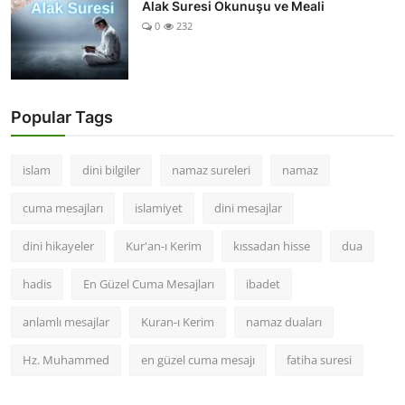
Alak Suresi Okunuşu ve Meali
0
232
Popular Tags
islam
dini bilgiler
namaz sureleri
namaz
cuma mesajları
islamiyet
dini mesajlar
dini hikayeler
Kur'an-ı Kerim
kıssadan hisse
dua
hadis
En Güzel Cuma Mesajları
ibadet
anlamlı mesajlar
Kuran-ı Kerim
namaz duaları
Hz. Muhammed
en güzel cuma mesajı
fatiha suresi