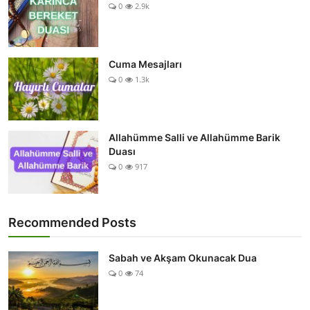
0
2.9k
Cuma Mesajları
0
1.3k
Allahümme Salli ve Allahümme Barik
Duası
0
917
Recommended Posts
Sabah ve Akşam Okunacak Dua
0
74