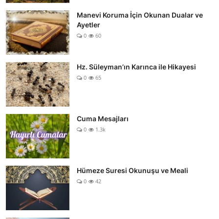
Manevi Koruma İçin Okunan Dualar ve
Ayetler
0
60
Hz. Süleyman’ın Karınca ile Hikayesi
0
65
Cuma Mesajları
0
1.3k
Hümeze Suresi Okunuşu ve Meali
0
42