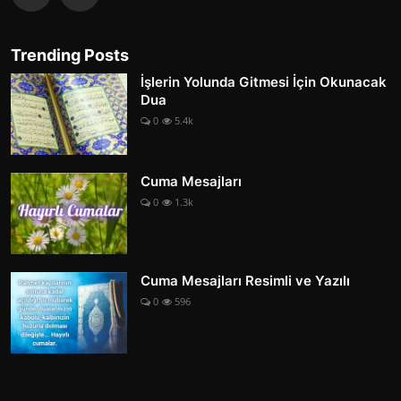
Trending Posts
İşlerin Yolunda Gitmesi İçin Okunacak
Dua
0
5.4k
Cuma Mesajları
0
1.3k
Cuma Mesajları Resimli ve Yazılı
0
596