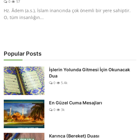
0
57
DUALAR
Hz. Âdem (a.s.), İslam inancında çok önemli bir yere sahiptir.
O, tüm insanlığın...
KİMDİR?
DİNİ MESAJLAR
KISSADAN HİSSE
Popular Posts
DİNİ BİLGİLER
İşlerin Yolunda Gitmesi İçin Okunacak
Dua
0
5.4k
En Güzel Cuma Mesajları
0
3k
Karınca (Bereket) Duası