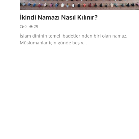
DUALAR
İkindi Namazı Nasıl Kılınır?
KİMDİR?
0
29
DİNİ MESAJLAR
İslam dininin temel ibadetlerinden biri olan namaz,
Müslümanlar için günde beş v...
KISSADAN HİSSE
DİNİ BİLGİLER