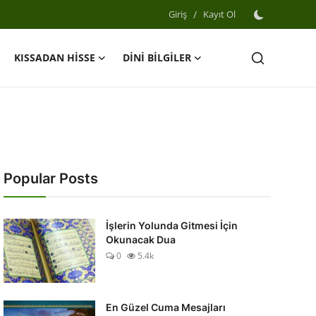
Giriş
/
Kayıt Ol
KISSADAN HİSSE
DİNİ BİLGİLER
Popular Posts
İşlerin Yolunda Gitmesi İçin
Okunacak Dua
0
5.4k
En Güzel Cuma Mesajları