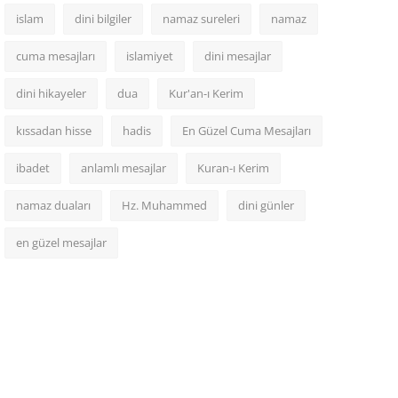
islam
dini bilgiler
namaz sureleri
namaz
cuma mesajları
islamiyet
dini mesajlar
dini hikayeler
dua
Kur'an-ı Kerim
kıssadan hisse
hadis
En Güzel Cuma Mesajları
ibadet
anlamlı mesajlar
Kuran-ı Kerim
namaz duaları
Hz. Muhammed
dini günler
en güzel mesajlar