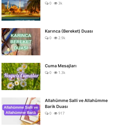
0
3k
Karınca (Bereket) Duası
0
2.9k
Cuma Mesajları
0
1.3k
Allahümme Salli ve Allahümme
Barik Duası
0
917