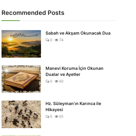
Recommended Posts
Sabah ve Akşam Okunacak Dua
0
74
Manevi Koruma İçin Okunan
Dualar ve Ayetler
0
60
Hz. Süleyman’ın Karınca ile
Hikayesi
0
65