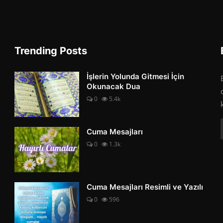
Trending Posts
İşlerin Yolunda Gitmesi İçin
Okunacak Dua
0
5.4k
Cuma Mesajları
0
1.3k
Cuma Mesajları Resimli ve Yazılı
0
596