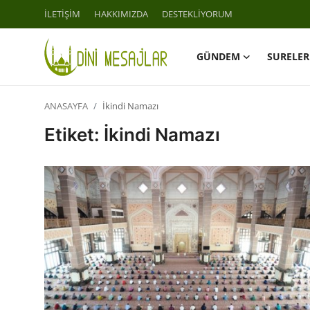
İLETİŞİM
HAKKIMIZDA
DESTEKLİYORUM
GÜNDEM
SURELER
Giriş
Kayıt Ol
ANASAYFA
İkindi Namazı
İLETİŞİM
Etiket: İkindi Namazı
GÜNDEM
HAKKIMIZDA
DESTEKLİYORUM
SURELER
NAMAZ