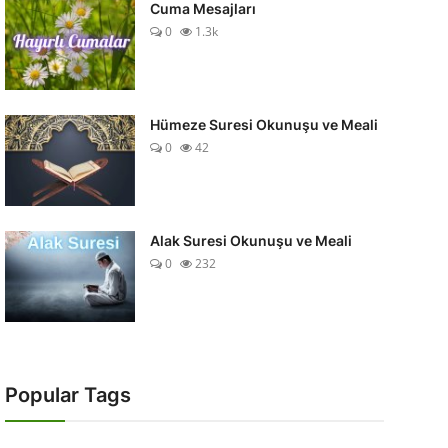
Cuma Mesajları
0
1.3k
Hümeze Suresi Okunuşu ve Meali
0
42
Alak Suresi Okunuşu ve Meali
0
232
Popular Tags