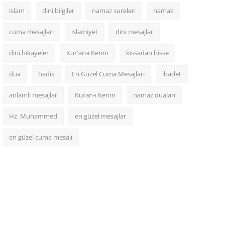
islam
dini bilgiler
namaz sureleri
namaz
cuma mesajları
islamiyet
dini mesajlar
dini hikayeler
Kur'an-ı Kerim
kıssadan hisse
dua
hadis
En Güzel Cuma Mesajları
ibadet
anlamlı mesajlar
Kuran-ı Kerim
namaz duaları
Hz. Muhammed
en güzel mesajlar
en güzel cuma mesajı