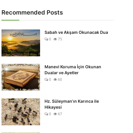
Recommended Posts
Sabah ve Akşam Okunacak Dua
0
75
Manevi Koruma İçin Okunan
Dualar ve Ayetler
0
60
Hz. Süleyman’ın Karınca ile
Hikayesi
0
67