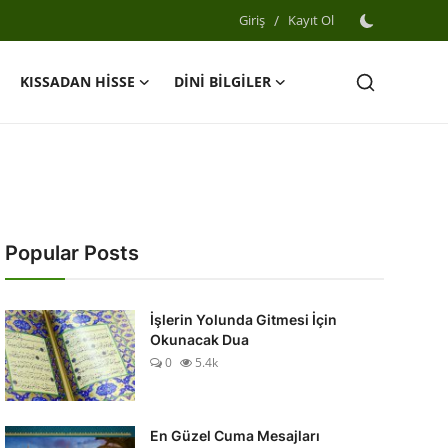
Giriş
/
Kayıt Ol
KISSADAN HİSSE
DİNİ BİLGİLER
Popular Posts
İşlerin Yolunda Gitmesi İçin
Okunacak Dua
0
5.4k
En Güzel Cuma Mesajları