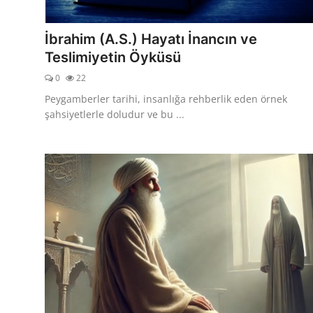
DUALAR
İbrahim (A.S.) Hayatı İnancın ve
KİMDİR?
Teslimiyetin Öyküsü
0
22
DİNİ MESAJLAR
Peygamberler tarihi, insanlığa rehberlik eden örnek
KISSADAN HİSSE
şahsiyetlerle doludur ve bu ...
DİNİ BİLGİLER