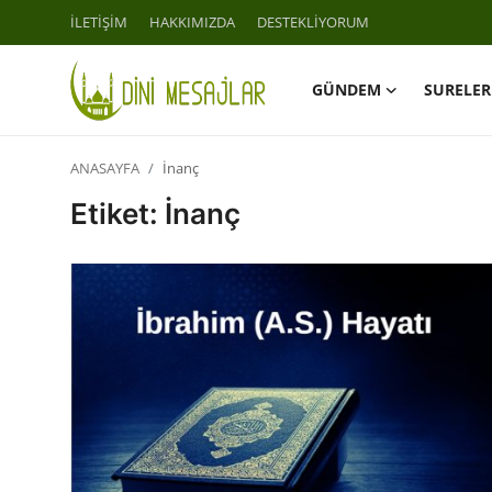
İLETİŞİM
HAKKIMIZDA
DESTEKLİYORUM
GÜNDEM
SURELER
Giriş
Kayıt Ol
ANASAYFA
İnanç
İLETİŞİM
Etiket: İnanç
GÜNDEM
HAKKIMIZDA
DESTEKLİYORUM
SURELER
NAMAZ