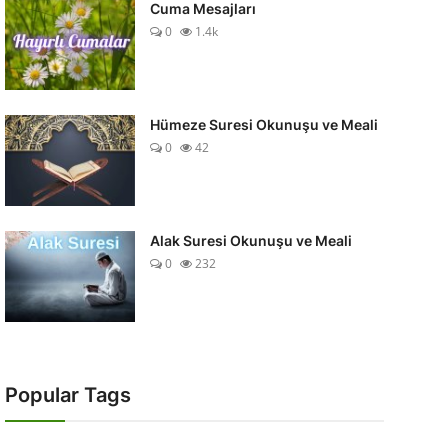
Cuma Mesajları
0
1.4k
Hümeze Suresi Okunuşu ve Meali
0
42
Alak Suresi Okunuşu ve Meali
0
232
Popular Tags