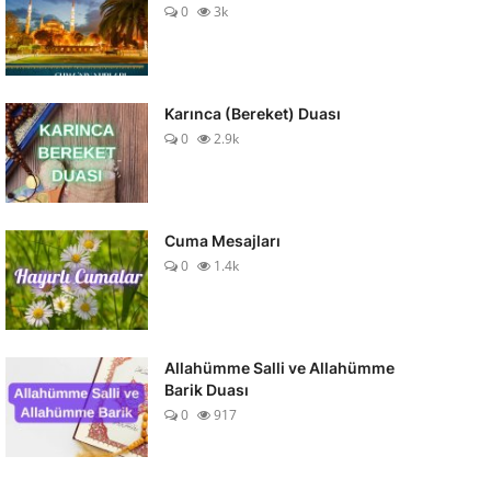
0
3k
Karınca (Bereket) Duası
0
2.9k
Cuma Mesajları
0
1.4k
Allahümme Salli ve Allahümme
Barik Duası
0
917