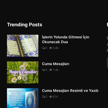
Trending Posts
İşlerin Yolunda Gitmesi İçin
Okunacak Dua
0
5.4k
Cuma Mesajları
0
1.4k
Cuma Mesajları Resimli ve Yazılı
0
614