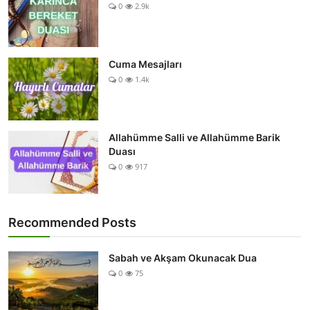
0
2.9k
Cuma Mesajları
0
1.4k
Allahümme Salli ve Allahümme Barik
Duası
0
917
Recommended Posts
Sabah ve Akşam Okunacak Dua
0
75