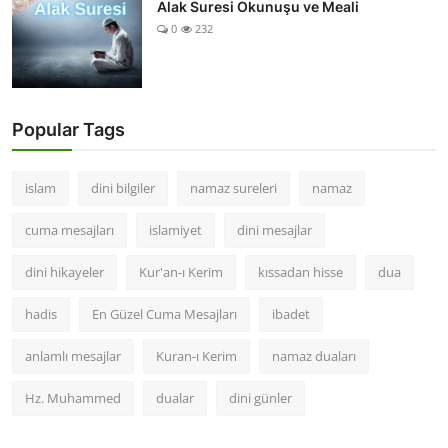
Alak Suresi Okunuşu ve Meali
0
232
Popular Tags
islam
dini bilgiler
namaz sureleri
namaz
cuma mesajları
islamiyet
dini mesajlar
dini hikayeler
Kur'an-ı Kerim
kıssadan hisse
dua
hadis
En Güzel Cuma Mesajları
ibadet
anlamlı mesajlar
Kuran-ı Kerim
namaz duaları
Hz. Muhammed
dualar
dini günler