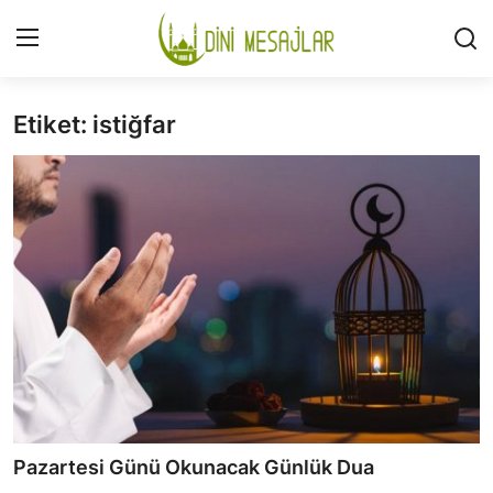
Etiket: istiğfar
Giriş
Kayıt Ol
İLETİŞİM
GÜNDEM
HAKKIMIZDA
DESTEKLİYORUM
SURELER
NAMAZ
Pazartesi Günü Okunacak Günlük Dua