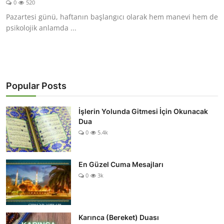
0
520
DUALAR
Pazartesi günü, haftanın başlangıcı olarak hem manevi hem de
psikolojik anlamda ...
KİMDİR?
DİNİ MESAJLAR
KISSADAN HİSSE
Popular Posts
DİNİ BİLGİLER
İşlerin Yolunda Gitmesi İçin Okunacak
Dua
0
5.4k
En Güzel Cuma Mesajları
0
3k
Karınca (Bereket) Duası