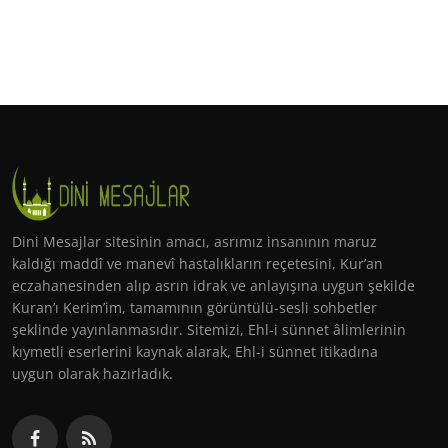
Dini Mesajlar sitesinin amacı, asrımız insanının maruz
kaldığı maddî ve manevî hastalıkların reçetesini, Kur’an
eczahanesinden alıp asrın idrak ve anlayışına uygun şekilde
Kuran’ı Kerim’im, tamamının görüntülü-sesli sohbetler
şeklinde yayınlanmasıdır. Sitemizi, Ehl-i sünnet âlimlerinin
kıymetli eserlerini kaynak alarak, Ehl-i sünnet itikadına
uygun olarak hazırladık.