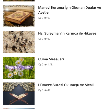
Manevi Koruma İçin Okunan Dualar ve
Ayetler
0
60
Hz. Süleyman’ın Karınca ile Hikayesi
0
67
Cuma Mesajları
0
1.4k
Hümeze Suresi Okunuşu ve Meali
0
42