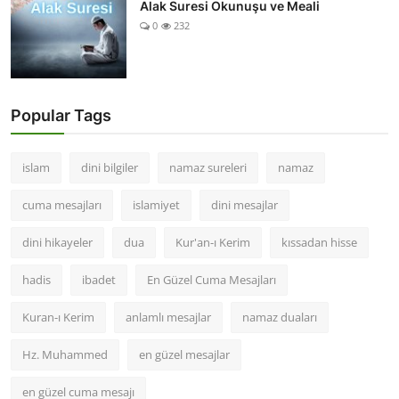
Alak Suresi Okunuşu ve Meali
0
232
Popular Tags
islam
dini bilgiler
namaz sureleri
namaz
cuma mesajları
islamiyet
dini mesajlar
dini hikayeler
dua
Kur'an-ı Kerim
kıssadan hisse
hadis
ibadet
En Güzel Cuma Mesajları
Kuran-ı Kerim
anlamlı mesajlar
namaz duaları
Hz. Muhammed
en güzel mesajlar
en güzel cuma mesajı