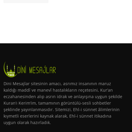
Dini Mesajlar sitesinin amacı, asrımız insanının maruz
kaldığı maddî ve manevî hastalıkların reçetesini, Kur’an
eczahanesinden alıp asrın idrak ve anlayışına uygun şekilde
Kuran’ı Kerim’im, tamamının görüntülü-sesli sohbetler
şeklinde yayınlanmasıdır. Sitemizi, Ehl-i sünnet âlimlerinin
kıymetli eserlerini kaynak alarak, Ehl-i sünnet itikadına
uygun olarak hazırladık.