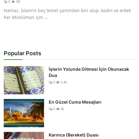
0
58
DUALAR
Namaz, İslam’ın beş temel şartından biri olup, kadın ve erkek
her Müslüman için ...
KİMDİR?
DİNİ MESAJLAR
KISSADAN HİSSE
Popular Posts
DİNİ BİLGİLER
İşlerin Yolunda Gitmesi İçin Okunacak
Dua
0
5.4k
En Güzel Cuma Mesajları
0
3k
Karınca (Bereket) Duası