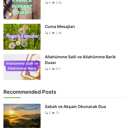
0
2.9k
Cuma Mesajları
0
1.4k
Allahümme Salli ve Allahümme Barik
Duası
0
917
Recommended Posts
Sabah ve Akşam Okunacak Dua
0
75