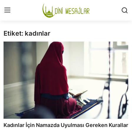
Etiket: kadınlar
Giriş
Kayıt Ol
İLETİŞİM
GÜNDEM
HAKKIMIZDA
DESTEKLİYORUM
SURELER
NAMAZ
Kadınlar İçin Namazda Uyulması Gereken Kurallar