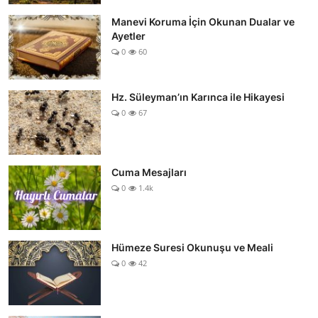
Manevi Koruma İçin Okunan Dualar ve
Ayetler
0
60
Hz. Süleyman’ın Karınca ile Hikayesi
0
67
Cuma Mesajları
0
1.4k
Hümeze Suresi Okunuşu ve Meali
0
42