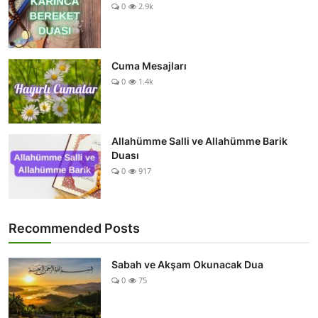
0
2.9k
Cuma Mesajları
0
1.4k
Allahümme Salli ve Allahümme Barik
Duası
0
917
Recommended Posts
Sabah ve Akşam Okunacak Dua
0
75