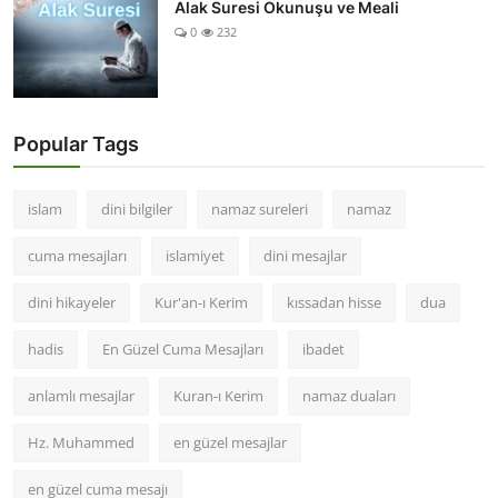
Alak Suresi Okunuşu ve Meali
0
232
Popular Tags
islam
dini bilgiler
namaz sureleri
namaz
cuma mesajları
islamiyet
dini mesajlar
dini hikayeler
Kur'an-ı Kerim
kıssadan hisse
dua
hadis
En Güzel Cuma Mesajları
ibadet
anlamlı mesajlar
Kuran-ı Kerim
namaz duaları
Hz. Muhammed
en güzel mesajlar
en güzel cuma mesajı