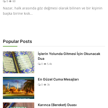
0
60
DUALAR
Nazar, halk arasında göz değmesi olarak bilinen ve bir kişinin
başka birine kısk...
KİMDİR?
DİNİ MESAJLAR
KISSADAN HİSSE
Popular Posts
DİNİ BİLGİLER
İşlerin Yolunda Gitmesi İçin Okunacak
Dua
0
5.4k
En Güzel Cuma Mesajları
0
3k
Karınca (Bereket) Duası