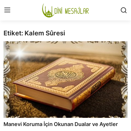
Etiket: Kalem Sûresi
Giriş
Kayıt Ol
İLETİŞİM
GÜNDEM
HAKKIMIZDA
DESTEKLİYORUM
SURELER
NAMAZ
Manevi Koruma İçin Okunan Dualar ve Ayetler