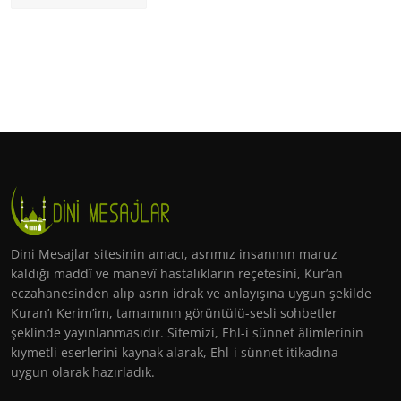
Dini Mesajlar sitesinin amacı, asrımız insanının maruz
kaldığı maddî ve manevî hastalıkların reçetesini, Kur’an
eczahanesinden alıp asrın idrak ve anlayışına uygun şekilde
Kuran’ı Kerim’im, tamamının görüntülü-sesli sohbetler
şeklinde yayınlanmasıdır. Sitemizi, Ehl-i sünnet âlimlerinin
kıymetli eserlerini kaynak alarak, Ehl-i sünnet itikadına
uygun olarak hazırladık.