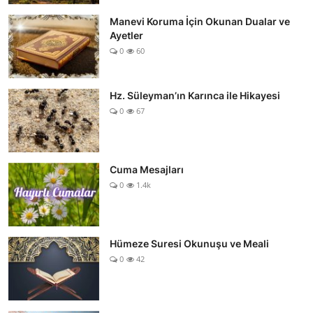
Manevi Koruma İçin Okunan Dualar ve
Ayetler
0
60
Hz. Süleyman’ın Karınca ile Hikayesi
0
67
Cuma Mesajları
0
1.4k
Hümeze Suresi Okunuşu ve Meali
0
42