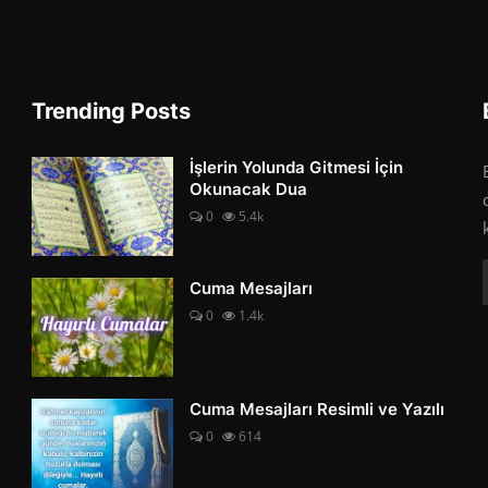
Trending Posts
İşlerin Yolunda Gitmesi İçin
Okunacak Dua
0
5.4k
Cuma Mesajları
0
1.4k
Cuma Mesajları Resimli ve Yazılı
0
614