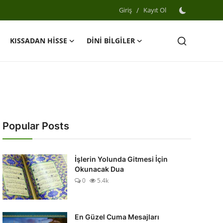
Giriş
/
Kayıt Ol
KISSADAN HİSSE
DİNİ BİLGİLER
Popular Posts
İşlerin Yolunda Gitmesi İçin
Okunacak Dua
0
5.4k
En Güzel Cuma Mesajları