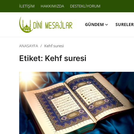
İLETİŞİM
HAKKIMIZDA
DESTEKLİYORUM
GÜNDEM
SURELER
Giriş
Kayıt Ol
ANASAYFA
Kehf suresi
İLETİŞİM
Etiket: Kehf suresi
GÜNDEM
HAKKIMIZDA
DESTEKLİYORUM
SURELER
NAMAZ