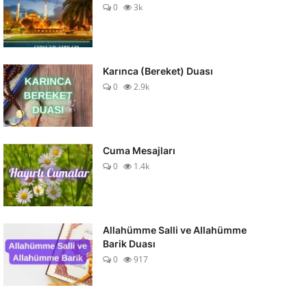
0
3k
Karınca (Bereket) Duası
0
2.9k
Cuma Mesajları
0
1.4k
Allahümme Salli ve Allahümme
Barik Duası
0
917