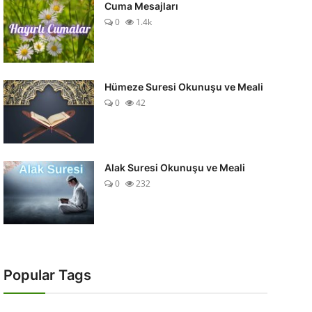
Cuma Mesajları
0
1.4k
Hümeze Suresi Okunuşu ve Meali
0
42
Alak Suresi Okunuşu ve Meali
0
232
Popular Tags