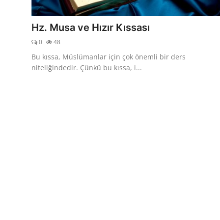
DUALAR
Hz. Musa ve Hızır Kıssası
KİMDİR?
0
48
DİNİ MESAJLAR
Bu kıssa, Müslümanlar için çok önemli bir ders
niteliğindedir. Çünkü bu kıssa, i...
KISSADAN HİSSE
DİNİ BİLGİLER