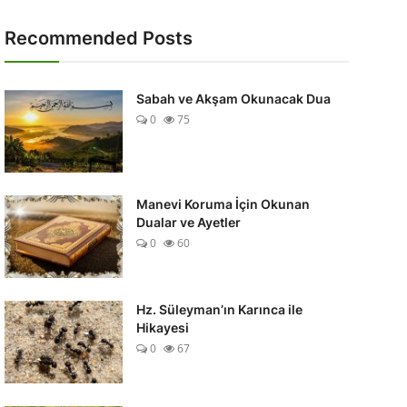
Recommended Posts
Sabah ve Akşam Okunacak Dua
0
75
Manevi Koruma İçin Okunan
Dualar ve Ayetler
0
60
Hz. Süleyman’ın Karınca ile
Hikayesi
0
67