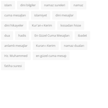
islam
dini bilgiler
namaz sureleri
namaz
cuma mesajları
islamiyet
dini mesajlar
dini hikayeler
Kur'an-ı Kerim
kıssadan hisse
dua
hadis
En Güzel Cuma Mesajları
ibadet
anlamlı mesajlar
Kuran-ı Kerim
namaz duaları
Hz. Muhammed
en güzel cuma mesajı
fatiha suresi