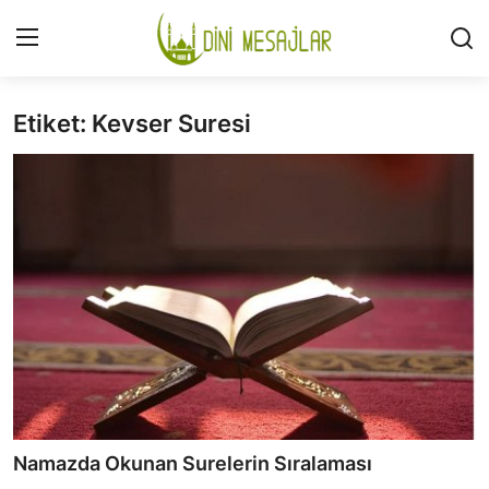
Etiket: Kevser Suresi
Giriş
Kayıt Ol
İLETİŞİM
GÜNDEM
HAKKIMIZDA
DESTEKLİYORUM
SURELER
NAMAZ
Namazda Okunan Surelerin Sıralaması