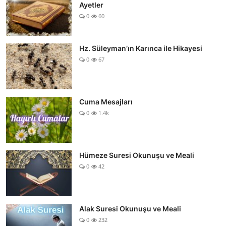
Ayetler
0
60
Hz. Süleyman’ın Karınca ile Hikayesi
0
67
Cuma Mesajları
0
1.4k
Hümeze Suresi Okunuşu ve Meali
0
42
Alak Suresi Okunuşu ve Meali
0
232