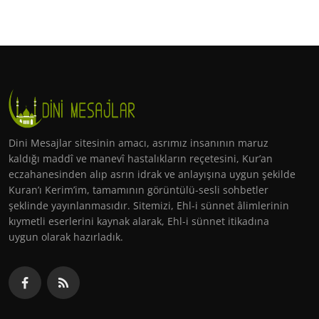
Dini Mesajlar sitesinin amacı, asrımız insanının maruz
kaldığı maddî ve manevî hastalıkların reçetesini, Kur’an
eczahanesinden alıp asrın idrak ve anlayışına uygun şekilde
Kuran’ı Kerim’im, tamamının görüntülü-sesli sohbetler
şeklinde yayınlanmasıdır. Sitemizi, Ehl-i sünnet âlimlerinin
kıymetli eserlerini kaynak alarak, Ehl-i sünnet itikadına
uygun olarak hazırladık.