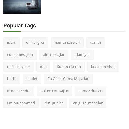
Popular Tags
islam
dini bilgiler
namaz sureleri
namaz
cuma mesajları
dini mesajlar
islamiyet
dini hikayeler
dua
Kur'an-ı Kerim
kıssadan hisse
hadis
ibadet
En Güzel Cuma Mesajları
Kuran-ı Kerim
anlamlı mesajlar
namaz duaları
Hz. Muhammed
dini günler
en güzel mesajlar