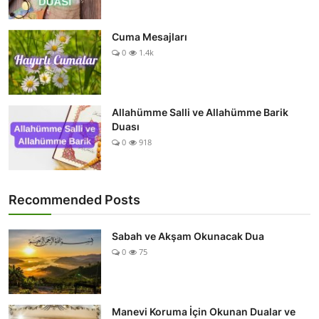
Cuma Mesajları
0
1.4k
Allahümme Salli ve Allahümme Barik
Duası
0
918
Recommended Posts
Sabah ve Akşam Okunacak Dua
0
75
Manevi Koruma İçin Okunan Dualar ve