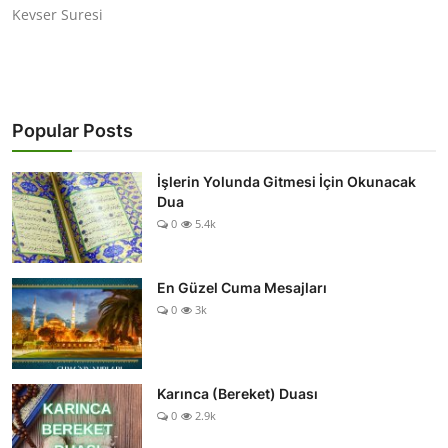
Kevser Suresi
Popular Posts
İşlerin Yolunda Gitmesi İçin Okunacak
Dua
0
5.4k
En Güzel Cuma Mesajları
0
3k
Karınca (Bereket) Duası
0
2.9k