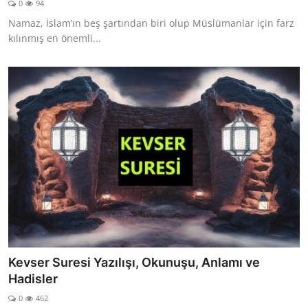
0
94
DUALAR
Namaz, İslam’ın beş şartından biri olup Müslümanlar için farz
kılınmış en önemli...
KİMDİR?
DİNİ MESAJLAR
KISSADAN HİSSE
DİNİ BİLGİLER
Kevser Suresi Yazılışı, Okunuşu, Anlamı ve
Hadisler
0
462