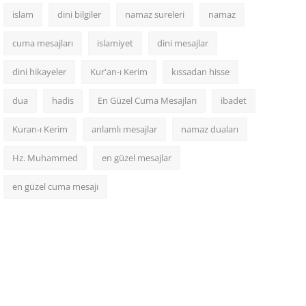
islam
dini bilgiler
namaz sureleri
namaz
cuma mesajları
islamiyet
dini mesajlar
dini hikayeler
Kur'an-ı Kerim
kıssadan hisse
dua
hadis
En Güzel Cuma Mesajları
ibadet
Kuran-ı Kerim
anlamlı mesajlar
namaz duaları
Hz. Muhammed
en güzel mesajlar
en güzel cuma mesajı