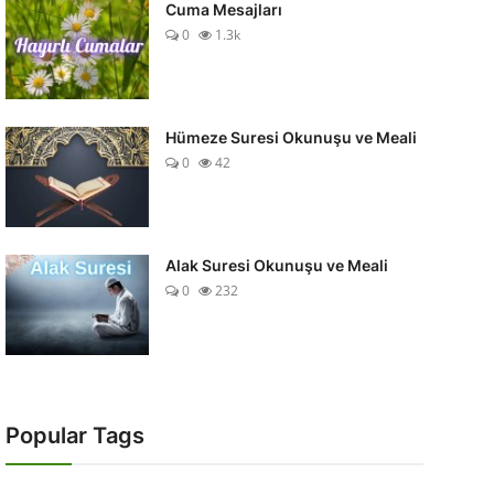
Cuma Mesajları
0
1.3k
Hümeze Suresi Okunuşu ve Meali
0
42
Alak Suresi Okunuşu ve Meali
0
232
Popular Tags