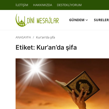
İLETİŞİM
HAKKIMIZDA
DESTEKLİYORUM
GÜNDEM
SURELER
Giriş
Kayıt Ol
ANASAYFA
Kur’an’da şifa
İLETİŞİM
Etiket: Kur’an’da şifa
GÜNDEM
HAKKIMIZDA
DESTEKLİYORUM
SURELER
NAMAZ