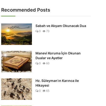
Recommended Posts
Sabah ve Akşam Okunacak Dua
0
73
Manevi Koruma İçin Okunan
Dualar ve Ayetler
0
60
Hz. Süleyman’ın Karınca ile
Hikayesi
0
65