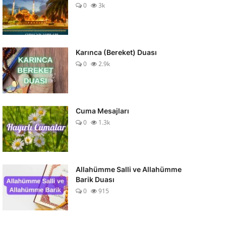
0
3k
Karınca (Bereket) Duası
0
2.9k
Cuma Mesajları
0
1.3k
Allahümme Salli ve Allahümme
Barik Duası
0
915