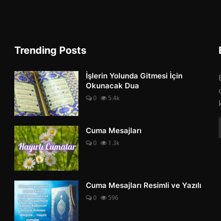
Trending Posts
İşlerin Yolunda Gitmesi İçin
Okunacak Dua
0
5.4k
Cuma Mesajları
0
1.3k
Cuma Mesajları Resimli ve Yazılı
0
596