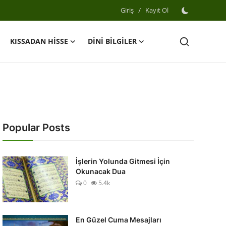
Giriş
/
Kayıt Ol
KISSADAN HİSSE
DİNİ BİLGİLER
Popular Posts
İşlerin Yolunda Gitmesi İçin
Okunacak Dua
0
5.4k
En Güzel Cuma Mesajları