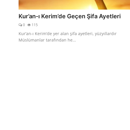
DUALAR
Kur’an-ı Kerim’de Geçen Şifa Ayetleri
KİMDİR?
0
115
DİNİ MESAJLAR
Kur’an-ı Kerim’de yer alan şifa ayetleri, yüzyıllardır
Müslümanlar tarafından he...
KISSADAN HİSSE
DİNİ BİLGİLER