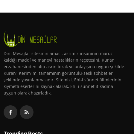
Dini Mesajlar sitesinin amacı, asrımız insanının maruz
kaldığı maddî ve manevî hastalıkların reçetesini, Kur’an
eczahanesinden alıp asrın idrak ve anlayışına uygun şekilde
Kuran’ı Kerim’im, tamamının görüntülü-sesli sohbetler
şeklinde yayınlanmasıdır. Sitemizi, Ehl-i sünnet âlimlerinin
kıymetli eserlerini kaynak alarak, Ehl-i sünnet itikadına
uygun olarak hazırladık.
Trending Posts