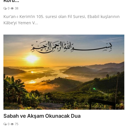
Koru...
DUALAR
0
38
Kur’an-ı Kerim’in 105. suresi olan Fil Suresi, Ebabil kuşlarının
KİMDİR?
Kâbe’yi Yemen V...
DİNİ MESAJLAR
KISSADAN HİSSE
DİNİ BİLGİLER
Sabah ve Akşam Okunacak Dua
0
75