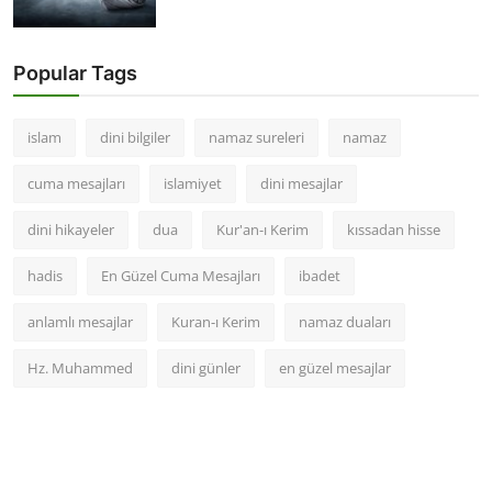
Popular Tags
islam
dini bilgiler
namaz sureleri
namaz
cuma mesajları
islamiyet
dini mesajlar
dini hikayeler
dua
Kur'an-ı Kerim
kıssadan hisse
hadis
En Güzel Cuma Mesajları
ibadet
anlamlı mesajlar
Kuran-ı Kerim
namaz duaları
Hz. Muhammed
dini günler
en güzel mesajlar