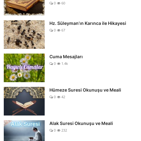
0
60
Hz. Süleyman’ın Karınca ile Hikayesi
0
67
Cuma Mesajları
0
1.4k
Hümeze Suresi Okunuşu ve Meali
0
42
Alak Suresi Okunuşu ve Meali
0
232