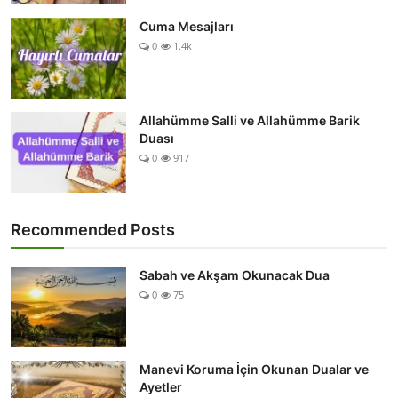
Cuma Mesajları
0
1.4k
Allahümme Salli ve Allahümme Barik
Duası
0
917
Recommended Posts
Sabah ve Akşam Okunacak Dua
0
75
Manevi Koruma İçin Okunan Dualar ve
Ayetler