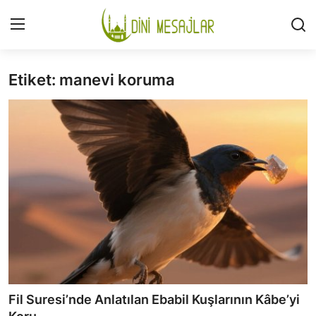
Etiket: manevi koruma
Giriş
Kayıt Ol
İLETİŞİM
GÜNDEM
HAKKIMIZDA
DESTEKLİYORUM
SURELER
NAMAZ
Fil Suresi’nde Anlatılan Ebabil Kuşlarının Kâbe’yi