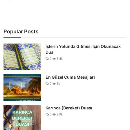
Popular Posts
İşlerin Yolunda Gitmesi İçin Okunacak
Dua
0
5.4k
En Güzel Cuma Mesajları
0
3k
Karınca (Bereket) Duası
0
2.9k