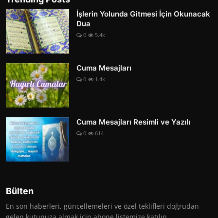
İşlerin Yolunda Gitmesi İçin Okunacak
Dua
0
5.4k
Cuma Mesajları
0
1.4k
Cuma Mesajları Resimli ve Yazılı
0
614
Bülten
En son haberleri, güncellemeleri ve özel teklifleri doğrudan
gelen kutunuza almak için abone listemize katılın