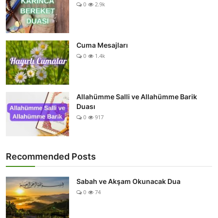
0
2.9k
Cuma Mesajları
0
1.4k
Allahümme Salli ve Allahümme Barik
Duası
0
917
Recommended Posts
Sabah ve Akşam Okunacak Dua
0
74