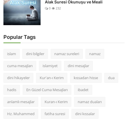
Alak Suresi Okunuşu ve Meali
0
232
Popular Tags
islam
dini bilgiler
namaz sureleri
namaz
cuma mesajları
islamiyet
dini mesajlar
dini hikayeler
Kur'an-ı Kerim
kıssadan hisse
dua
hadis
En Güzel Cuma Mesajları
ibadet
anlamlı mesajlar
Kuran-ı Kerim
namaz duaları
Hz. Muhammed
fatiha suresi
dini kıssalar