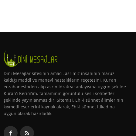
Dini Mesajlar sitesinin amacı, asrımız insanının maruz
kaldığı maddî ve manevî hastalıkların reçetesini, Kur’an
eczahanesinden alıp asrın idrak ve anlayışına uygun şekilde
Kuran’ı Kerim’im, tamamının görüntülü-sesli sohbetler
şeklinde yayınlanmasıdır. Sitemizi, Ehl-i sünnet âlimlerinin
kıymetli eserlerini kaynak alarak, Ehl-i sünnet itikadına
uygun olarak hazırladık.