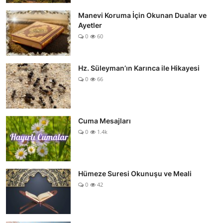
Manevi Koruma İçin Okunan Dualar ve
Ayetler
0
60
Hz. Süleyman’ın Karınca ile Hikayesi
0
66
Cuma Mesajları
0
1.4k
Hümeze Suresi Okunuşu ve Meali
0
42