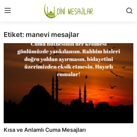
Etiket: manevi mesajlar
Giriş
Kayıt Ol
İLETİŞİM
GÜNDEM
HAKKIMIZDA
DESTEKLİYORUM
SURELER
NAMAZ
Kısa ve Anlamlı Cuma Mesajları