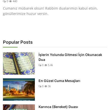
0
440
DUALAR
Cumanız mübarek olsun! Rabbim dualarımızı kabul etsin,
gönüllerimize huzur versin.
KİMDİR?
DİNİ MESAJLAR
KISSADAN HİSSE
Popular Posts
DİNİ BİLGİLER
İşlerin Yolunda Gitmesi İçin Okunacak
Dua
0
5.4k
En Güzel Cuma Mesajları
0
3k
Karınca (Bereket) Duası