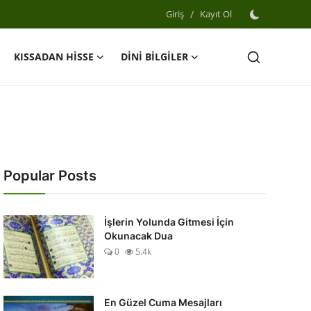
Giriş
/
Kayıt Ol
KISSADAN HİSSE
DİNİ BİLGİLER
Popular Posts
İşlerin Yolunda Gitmesi İçin
Okunacak Dua
0
5.4k
En Güzel Cuma Mesajları