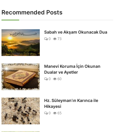
Recommended Posts
Sabah ve Akşam Okunacak Dua
0
73
Manevi Koruma İçin Okunan
Dualar ve Ayetler
0
60
Hz. Süleyman’ın Karınca ile
Hikayesi
0
65