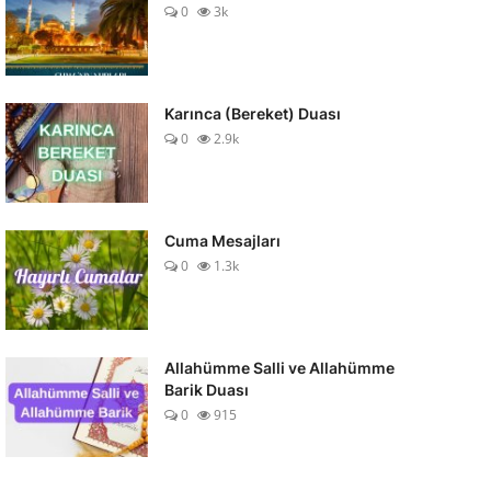
0
3k
Karınca (Bereket) Duası
0
2.9k
Cuma Mesajları
0
1.3k
Allahümme Salli ve Allahümme
Barik Duası
0
915