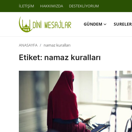
İLETİŞİM
HAKKIMIZDA
DESTEKLİYORUM
GÜNDEM
SURELER
Giriş
Kayıt Ol
ANASAYFA
namaz kuralları
İLETİŞİM
Etiket: namaz kuralları
GÜNDEM
HAKKIMIZDA
DESTEKLİYORUM
SURELER
NAMAZ