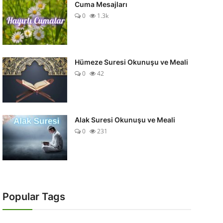
Cuma Mesajları
0
1.3k
Hümeze Suresi Okunuşu ve Meali
0
42
Alak Suresi Okunuşu ve Meali
0
231
Popular Tags