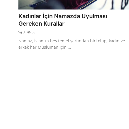
DUALAR
Kadınlar İçin Namazda Uyulması
KİMDİR?
Gereken Kurallar
0
58
DİNİ MESAJLAR
Namaz, İslam’ın beş temel şartından biri olup, kadın ve
KISSADAN HİSSE
erkek her Müslüman için ...
DİNİ BİLGİLER