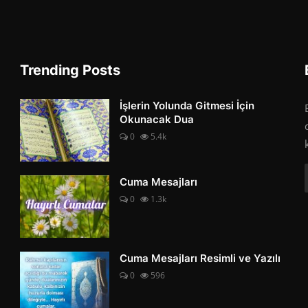
Trending Posts
İşlerin Yolunda Gitmesi İçin
Okunacak Dua
0
5.4k
Cuma Mesajları
0
1.3k
Cuma Mesajları Resimli ve Yazılı
0
596