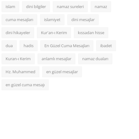
islam
dini bilgiler
namaz sureleri
namaz
cuma mesajları
islamiyet
dini mesajlar
dini hikayeler
Kur'an-ı Kerim
kıssadan hisse
dua
hadis
En Güzel Cuma Mesajları
ibadet
Kuran-ı Kerim
anlamlı mesajlar
namaz duaları
Hz. Muhammed
en güzel mesajlar
en güzel cuma mesajı