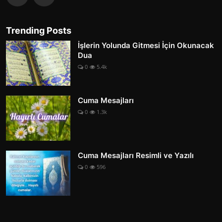
Trending Posts
İşlerin Yolunda Gitmesi İçin Okunacak
Dua
0
5.4k
Cuma Mesajları
0
1.3k
Cuma Mesajları Resimli ve Yazılı
0
596