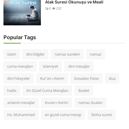
Alak Suresi Okunuşu ve Meali
0
232
Popular Tags
islam
dini bilgiler
namaz sureleri
namaz
cuma mesajları
islamiyet
dini mesajlar
dini hikayeler
Kur'an-ı Kerim
kıssadan hisse
dua
hadis
En Güzel Cuma Mesajları
ibadet
anlamlı mesajlar
Kuran-ı Kerim
namaz duaları
Hz. Muhammed
en güzel cuma mesajı
fatiha suresi