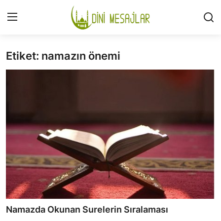
Etiket: namazın önemi
Giriş
Kayıt Ol
İLETİŞİM
GÜNDEM
HAKKIMIZDA
DESTEKLİYORUM
SURELER
NAMAZ
Namazda Okunan Surelerin Sıralaması