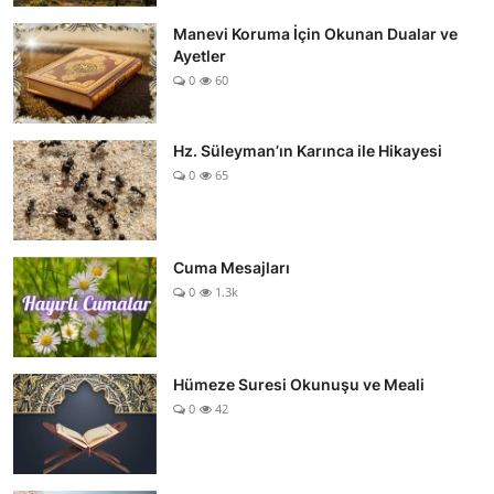
Manevi Koruma İçin Okunan Dualar ve
Ayetler
0
60
Hz. Süleyman’ın Karınca ile Hikayesi
0
65
Cuma Mesajları
0
1.3k
Hümeze Suresi Okunuşu ve Meali
0
42