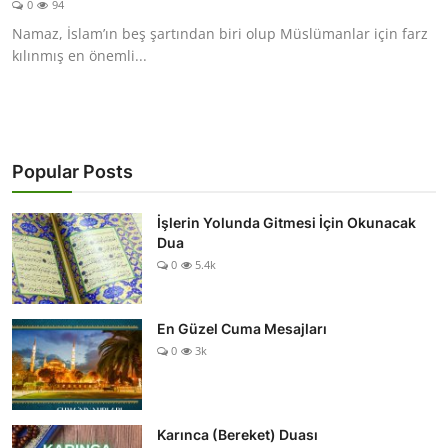
0
94
DUALAR
Namaz, İslam’ın beş şartından biri olup Müslümanlar için farz
kılınmış en önemli...
KİMDİR?
DİNİ MESAJLAR
KISSADAN HİSSE
Popular Posts
DİNİ BİLGİLER
İşlerin Yolunda Gitmesi İçin Okunacak
Dua
0
5.4k
En Güzel Cuma Mesajları
0
3k
Karınca (Bereket) Duası