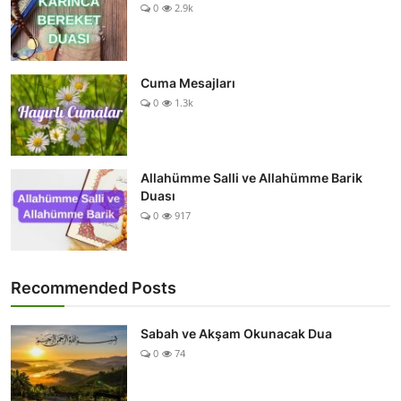
0
2.9k
Cuma Mesajları
0
1.3k
Allahümme Salli ve Allahümme Barik
Duası
0
917
Recommended Posts
Sabah ve Akşam Okunacak Dua
0
74