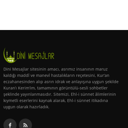
Dini Mesajlar sitesinin amacı, asrımız insanının maruz
kaldığı maddî ve manevî hastalıkların reçetesini, Kur’an
eczahanesinden alıp asrın idrak ve anlayışına uygun şekilde
Kuran’ı Kerim’im, tamamının görüntülü-sesli sohbetler
şeklinde yayınlanmasıdır. Sitemizi, Ehl-i sünnet âlimlerinin
kıymetli eserlerini kaynak alarak, Ehl-i sünnet itikadına
uygun olarak hazırladık.