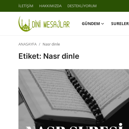
İLETİŞİM
HAKKIMIZDA
DESTEKLİYORUM
GÜNDEM
SURELER
Giriş
Kayıt Ol
ANASAYFA
Nasr dinle
İLETİŞİM
Etiket: Nasr dinle
GÜNDEM
HAKKIMIZDA
DESTEKLİYORUM
SURELER
NAMAZ