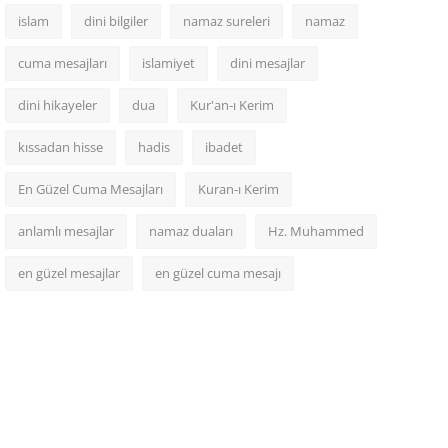
islam
dini bilgiler
namaz sureleri
namaz
cuma mesajları
islamiyet
dini mesajlar
dini hikayeler
dua
Kur'an-ı Kerim
kıssadan hisse
hadis
ibadet
En Güzel Cuma Mesajları
Kuran-ı Kerim
anlamlı mesajlar
namaz duaları
Hz. Muhammed
en güzel mesajlar
en güzel cuma mesajı