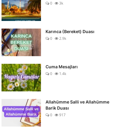
0
3k
Karınca (Bereket) Duası
0
2.9k
Cuma Mesajları
0
1.4k
Allahümme Salli ve Allahümme
Barik Duası
0
917