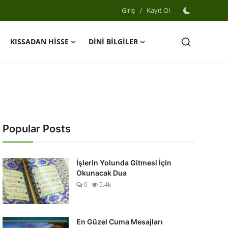
Giriş
/
Kayıt Ol
KISSADAN HİSSE
DİNİ BİLGİLER
Popular Posts
İşlerin Yolunda Gitmesi İçin
Okunacak Dua
0
5.4k
En Güzel Cuma Mesajları