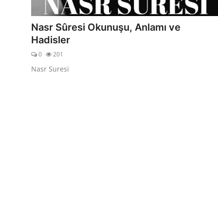
DUALAR
Nasr Sûresi Okunuşu, Anlamı ve
KİMDİR?
Hadisler
0
201
DİNİ MESAJLAR
Nasr Suresi
KISSADAN HİSSE
DİNİ BİLGİLER