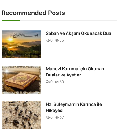
Recommended Posts
Sabah ve Akşam Okunacak Dua
0
75
Manevi Koruma İçin Okunan
Dualar ve Ayetler
0
60
Hz. Süleyman’ın Karınca ile
Hikayesi
0
67