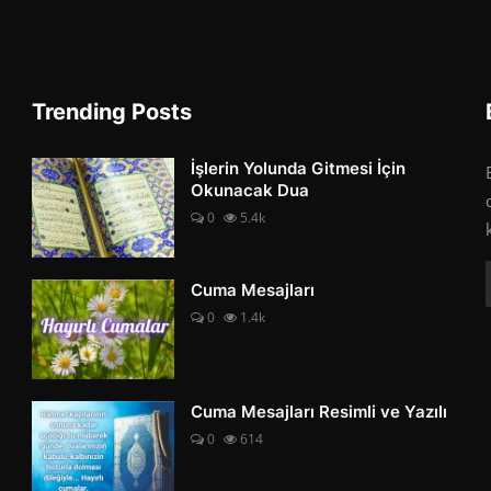
Trending Posts
İşlerin Yolunda Gitmesi İçin
Okunacak Dua
0
5.4k
Cuma Mesajları
0
1.4k
Cuma Mesajları Resimli ve Yazılı
0
614