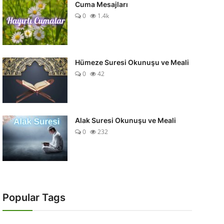
Cuma Mesajları
0
1.4k
Hümeze Suresi Okunuşu ve Meali
0
42
Alak Suresi Okunuşu ve Meali
0
232
Popular Tags