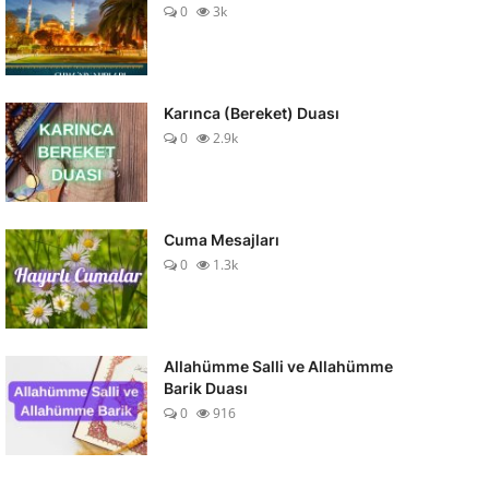
0
3k
Karınca (Bereket) Duası
0
2.9k
Cuma Mesajları
0
1.3k
Allahümme Salli ve Allahümme
Barik Duası
0
916