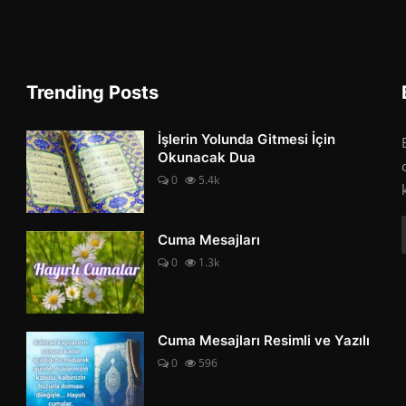
Trending Posts
İşlerin Yolunda Gitmesi İçin
Okunacak Dua
0
5.4k
Cuma Mesajları
0
1.3k
Cuma Mesajları Resimli ve Yazılı
0
596