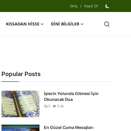
Giriş
/
Kayıt Ol
KISSADAN HİSSE
DİNİ BİLGİLER
Popular Posts
İşlerin Yolunda Gitmesi İçin
Okunacak Dua
0
5.4k
En Güzel Cuma Mesajları