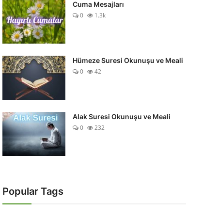
Cuma Mesajları
0
1.3k
Hümeze Suresi Okunuşu ve Meali
0
42
Alak Suresi Okunuşu ve Meali
0
232
Popular Tags