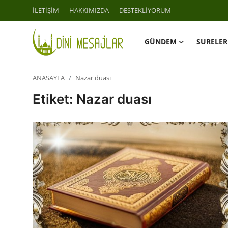
İLETİŞİM
HAKKIMIZDA
DESTEKLİYORUM
GÜNDEM
SURELER
Giriş
Kayıt Ol
ANASAYFA
Nazar duası
İLETİŞİM
Etiket: Nazar duası
GÜNDEM
HAKKIMIZDA
DESTEKLİYORUM
SURELER
NAMAZ