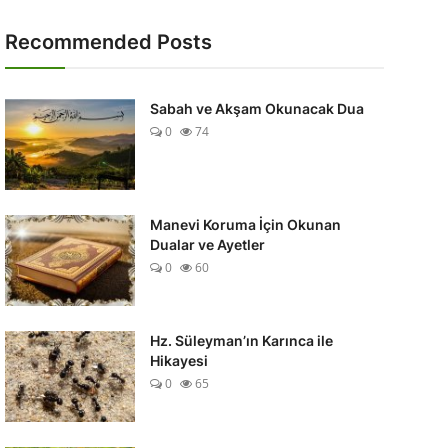
Recommended Posts
Sabah ve Akşam Okunacak Dua
0
74
Manevi Koruma İçin Okunan
Dualar ve Ayetler
0
60
Hz. Süleyman’ın Karınca ile
Hikayesi
0
65