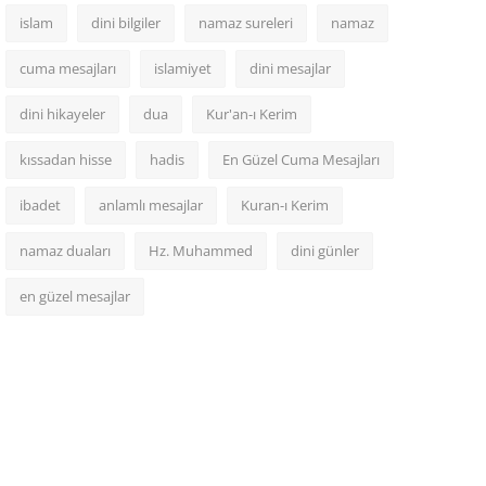
islam
dini bilgiler
namaz sureleri
namaz
cuma mesajları
islamiyet
dini mesajlar
dini hikayeler
dua
Kur'an-ı Kerim
kıssadan hisse
hadis
En Güzel Cuma Mesajları
ibadet
anlamlı mesajlar
Kuran-ı Kerim
namaz duaları
Hz. Muhammed
dini günler
en güzel mesajlar