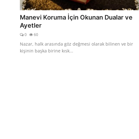
DUALAR
Manevi Koruma İçin Okunan Dualar ve
KİMDİR?
Ayetler
0
60
DİNİ MESAJLAR
Nazar, halk arasında göz değmesi olarak bilinen ve bir
KISSADAN HİSSE
kişinin başka birine kısk...
DİNİ BİLGİLER