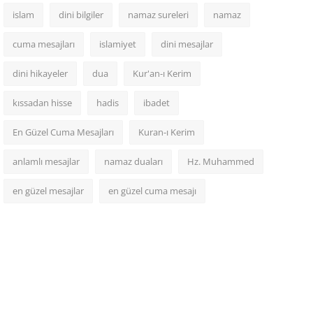
islam
dini bilgiler
namaz sureleri
namaz
cuma mesajları
islamiyet
dini mesajlar
dini hikayeler
dua
Kur'an-ı Kerim
kıssadan hisse
hadis
ibadet
En Güzel Cuma Mesajları
Kuran-ı Kerim
anlamlı mesajlar
namaz duaları
Hz. Muhammed
en güzel mesajlar
en güzel cuma mesajı