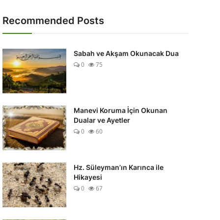
Recommended Posts
Sabah ve Akşam Okunacak Dua
0
75
Manevi Koruma İçin Okunan
Dualar ve Ayetler
0
60
Hz. Süleyman’ın Karınca ile
Hikayesi
0
67