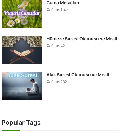
Cuma Mesajları
0
1.4k
Hümeze Suresi Okunuşu ve Meali
0
42
Alak Suresi Okunuşu ve Meali
0
232
Popular Tags