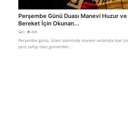
DUALAR
Perşembe Günü Duası Manevi Huzur ve
KİMDİR?
Bereket İçin Okunan...
0
408
DİNİ MESAJLAR
Perşembe günü, İslam aleminde manevi anlamda özel bi
KISSADAN HİSSE
yere sahip olan günlerden ...
DİNİ BİLGİLER