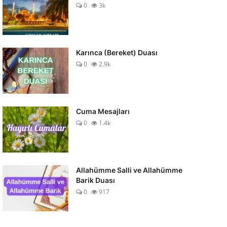
0
3k
Karınca (Bereket) Duası
0
2.9k
Cuma Mesajları
0
1.4k
Allahümme Salli ve Allahümme
Barik Duası
0
917