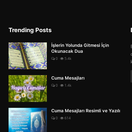
Trending Posts
İşlerin Yolunda Gitmesi İçin
Okunacak Dua
0
5.4k
Cuma Mesajları
0
1.4k
Cuma Mesajları Resimli ve Yazılı
0
614