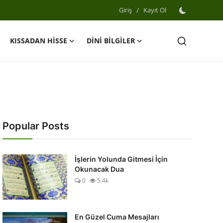
Giriş
/
Kayıt Ol
KISSADAN HİSSE
DİNİ BİLGİLER
Popular Posts
İşlerin Yolunda Gitmesi İçin
Okunacak Dua
0
5.4k
En Güzel Cuma Mesajları