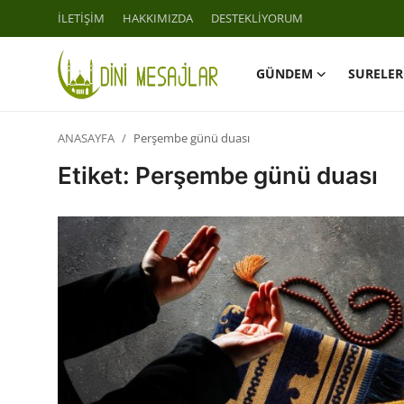
İLETİŞİM
HAKKIMIZDA
DESTEKLİYORUM
GÜNDEM
SURELER
Giriş
Kayıt Ol
ANASAYFA
Perşembe günü duası
İLETİŞİM
Etiket: Perşembe günü duası
GÜNDEM
HAKKIMIZDA
DESTEKLİYORUM
SURELER
NAMAZ