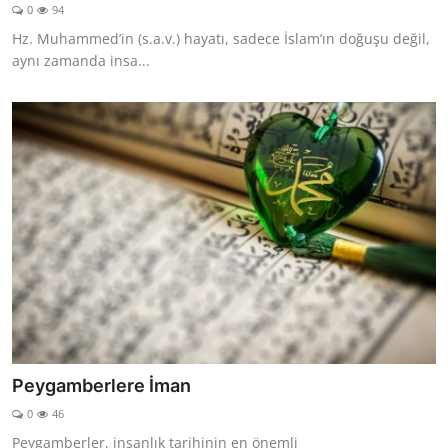
0
94
Hz. Muhammed’in (s.a.v.) hayatı, sadece İslam’ın doğuşu değil,
aynı zamanda insa...
Peygamberlere İman
0
46
Peygamberler, insanlık tarihinin en önemli