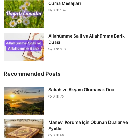
Cuma Mesajları
0
1.4k
Allahümme Salli ve Allahümme Barik
Duası
0
918
Recommended Posts
Sabah ve Akşam Okunacak Dua
0
75
Manevi Koruma İçin Okunan Dualar ve
Ayetler
0
60