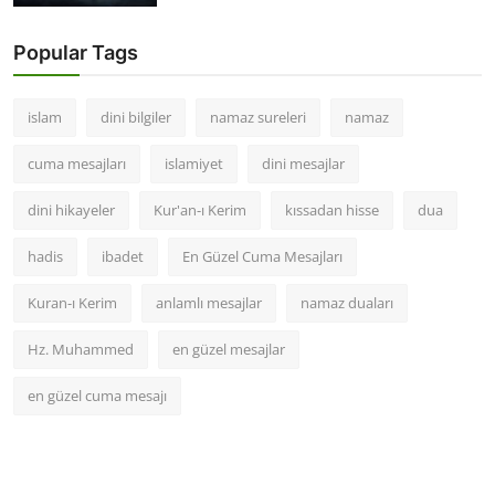
Popular Tags
islam
dini bilgiler
namaz sureleri
namaz
cuma mesajları
islamiyet
dini mesajlar
dini hikayeler
Kur'an-ı Kerim
kıssadan hisse
dua
hadis
ibadet
En Güzel Cuma Mesajları
Kuran-ı Kerim
anlamlı mesajlar
namaz duaları
Hz. Muhammed
en güzel mesajlar
en güzel cuma mesajı