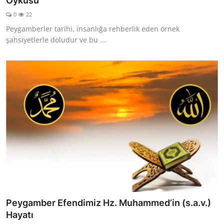
Öyküsü
DUALAR
0
22
Peygamberler tarihi, insanlığa rehberlik eden örnek
KİMDİR?
şahsiyetlerle doludur ve bu ...
DİNİ MESAJLAR
KISSADAN HİSSE
DİNİ BİLGİLER
Peygamber Efendimiz Hz. Muhammed’in (s.a.v.)
Hayatı