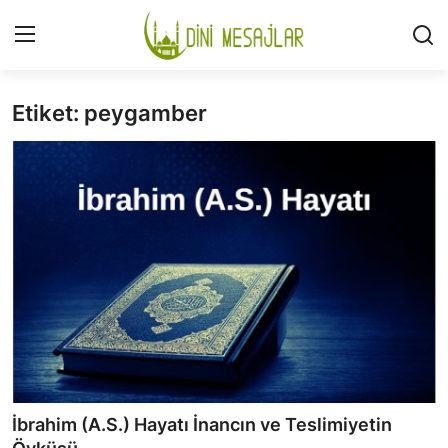
Etiket: peygamber
Giriş
Kayıt Ol
İLETİŞİM
GÜNDEM
HAKKIMIZDA
DESTEKLİYORUM
SURELER
NAMAZ
İbrahim (A.S.) Hayatı İnancın ve Teslimiyetin