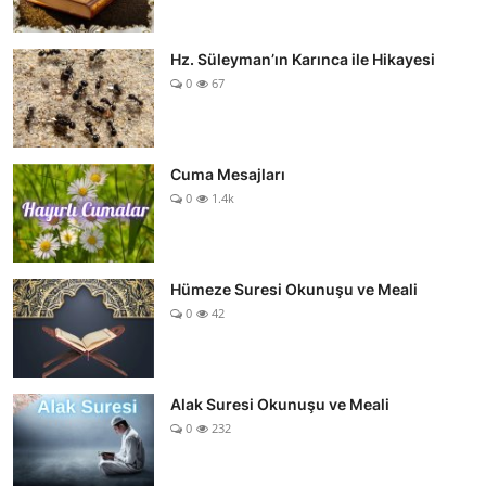
Hz. Süleyman’ın Karınca ile Hikayesi
0
67
Cuma Mesajları
0
1.4k
Hümeze Suresi Okunuşu ve Meali
0
42
Alak Suresi Okunuşu ve Meali
0
232