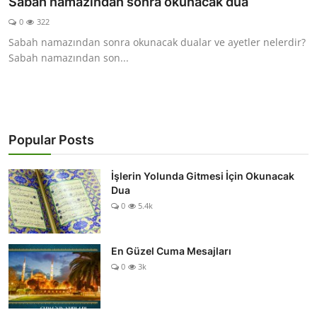
Sabah namazından sonra okunacak dua
DUALAR
0
322
Sabah namazından sonra okunacak dualar ve ayetler nelerdir?
KİMDİR?
Sabah namazından son...
DİNİ MESAJLAR
KISSADAN HİSSE
Popular Posts
DİNİ BİLGİLER
İşlerin Yolunda Gitmesi İçin Okunacak
Dua
0
5.4k
En Güzel Cuma Mesajları
0
3k