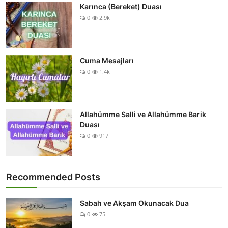
Karınca (Bereket) Duası
0
2.9k
Cuma Mesajları
0
1.4k
Allahümme Salli ve Allahümme Barik
Duası
0
917
Recommended Posts
Sabah ve Akşam Okunacak Dua
0
75