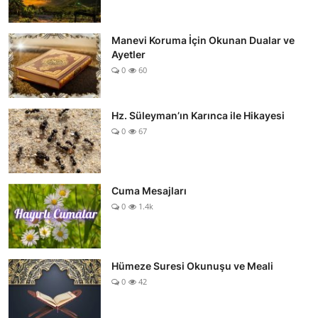
Manevi Koruma İçin Okunan Dualar ve
Ayetler
0
60
Hz. Süleyman’ın Karınca ile Hikayesi
0
67
Cuma Mesajları
0
1.4k
Hümeze Suresi Okunuşu ve Meali
0
42