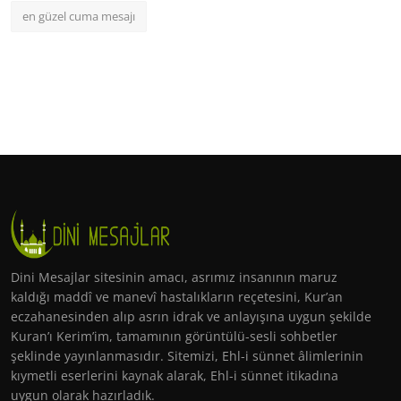
en güzel cuma mesajı
Dini Mesajlar sitesinin amacı, asrımız insanının maruz
kaldığı maddî ve manevî hastalıkların reçetesini, Kur’an
eczahanesinden alıp asrın idrak ve anlayışına uygun şekilde
Kuran’ı Kerim’im, tamamının görüntülü-sesli sohbetler
şeklinde yayınlanmasıdır. Sitemizi, Ehl-i sünnet âlimlerinin
kıymetli eserlerini kaynak alarak, Ehl-i sünnet itikadına
uygun olarak hazırladık.