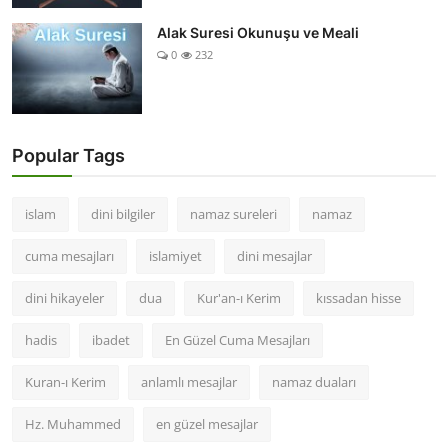
Alak Suresi Okunuşu ve Meali
0
232
Popular Tags
islam
dini bilgiler
namaz sureleri
namaz
cuma mesajları
islamiyet
dini mesajlar
dini hikayeler
dua
Kur'an-ı Kerim
kıssadan hisse
hadis
ibadet
En Güzel Cuma Mesajları
Kuran-ı Kerim
anlamlı mesajlar
namaz duaları
Hz. Muhammed
en güzel mesajlar