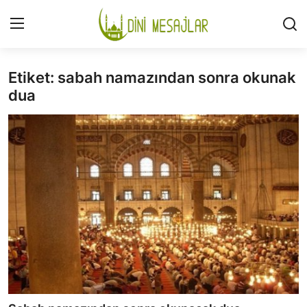
Etiket: sabah namazından sonra okunak
Giriş
Kayıt Ol
dua
İLETİŞİM
GÜNDEM
HAKKIMIZDA
DESTEKLİYORUM
SURELER
NAMAZ